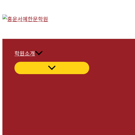
콘
텐
츠
로
건
너
학원소개
뛰
기