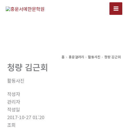
콘
텐
츠
로
건
너
뛰
기
홈
홍운갤러리
활동사진
청량 김근회
청량 김근회
활동사진
작성자
관리자
작성일
2017-10-27 01:20
조회