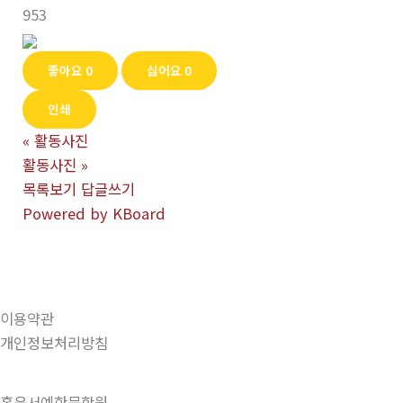
953
좋아요
0
싫어요
0
인쇄
«
활동사진
활동사진
»
목록보기
답글쓰기
Powered by KBoard
이용약관
개인정보처리방침
홍운서예한문학원