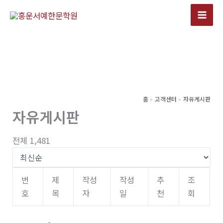
콘
텐
츠
로
건
너
뛰
기
홈
고객센터
자유게시판
자유게시판
전체 1,481
번
제
작성
작성
추
조
호
목
자
일
천
회