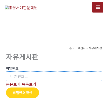
콘
텐
츠
로
건
너
뛰
기
홈
고객센터
자유게시판
자유게시판
비밀번호
본문보기
목록보기
비밀번호 확인