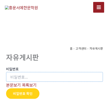
콘
텐
츠
로
건
너
뛰
기
홈
고객센터
자유게시판
자유게시판
비밀번호
본문보기
목록보기
비밀번호 확인