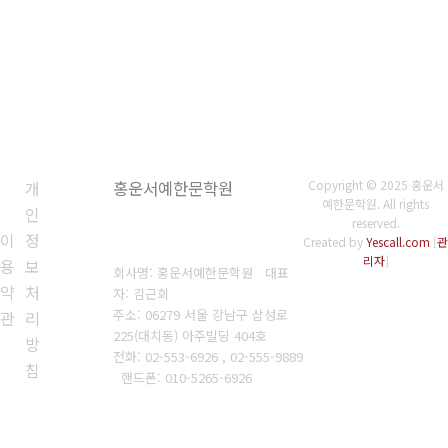
개
홍운서예한문학원
Copyright © 2025 홍운서
예한문학원. All rights
인
reserved.
이
정
Created by
Yescall.com
[
관
리자
]
용
보
회사명: 홍운서예한문학원 대표
약
처
자: 김근회
주소: 06279 서울 강남구 삼성로
관
리
225(대치동) 아주빌딩 404호
방
전화: 02-553-6926 , 02-555-9889
침
핸드폰: 010-5265-6926