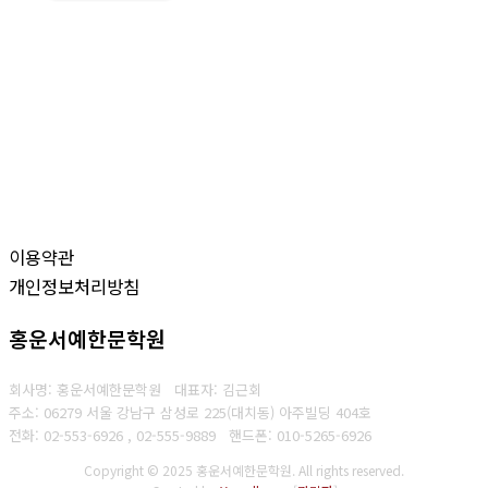
이용약관
개인정보처리방침
홍운서예한문학원
회사명: 홍운서예한문학원 대표자: 김근회
주소: 06279 서울 강남구 삼성로 225(대치동) 아주빌딩 404호
전화: 02-553-6926 , 02-555-9889
핸드폰: 010-5265-6926
Copyright © 2025 홍운서예한문학원. All rights reserved.