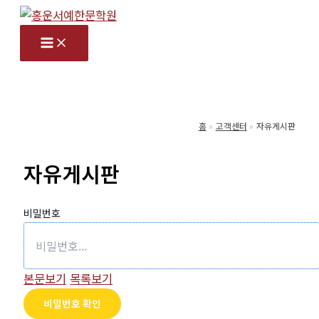
콘
텐
츠
로
건
너
홈
고객센터
자유게시판
뛰
기
자유게시판
비밀번호
본문보기
목록보기
비밀번호 확인