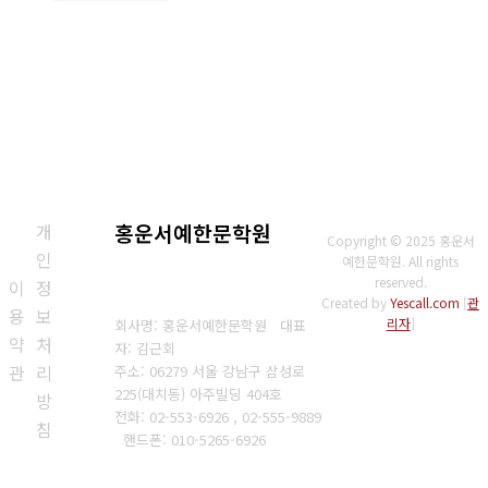
개
홍운서예한문학원
Copyright © 2025 홍운서
인
예한문학원. All rights
reserved.
이
정
Created by
Yescall.com
[
관
용
보
리자
]
회사명: 홍운서예한문학원 대표
약
처
자: 김근회
관
리
주소: 06279 서울 강남구 삼성로
225(대치동) 아주빌딩 404호
방
전화: 02-553-6926 , 02-555-9889
침
핸드폰: 010-5265-6926