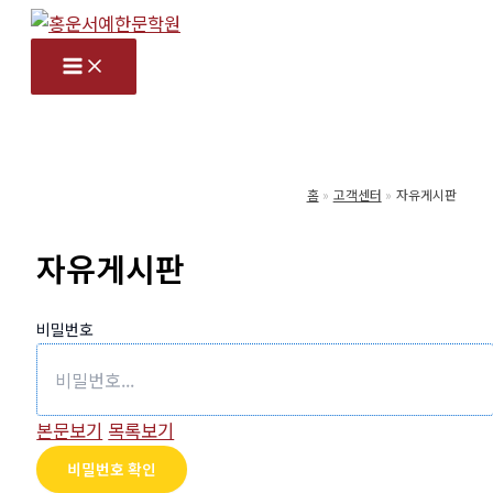
콘
텐
츠
로
건
너
홈
고객센터
자유게시판
뛰
기
자유게시판
비밀번호
본문보기
목록보기
비밀번호 확인