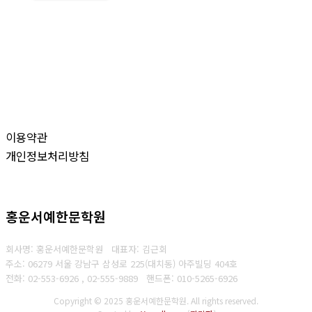
이용약관
개인정보처리방침
홍운서예한문학원
회사명: 홍운서예한문학원 대표자: 김근회
주소: 06279 서울 강남구 삼성로 225(대치동) 아주빌딩 404호
전화: 02-553-6926 , 02-555-9889
핸드폰: 010-5265-6926
Copyright © 2025 홍운서예한문학원. All rights reserved.