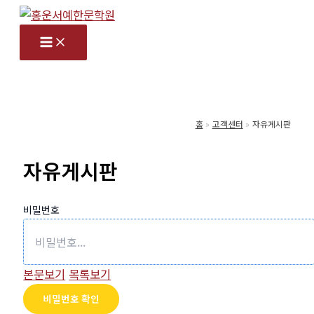
콘
텐
츠
로
건
너
홈
고객센터
자유게시판
뛰
기
자유게시판
비밀번호
본문보기
목록보기
비밀번호 확인