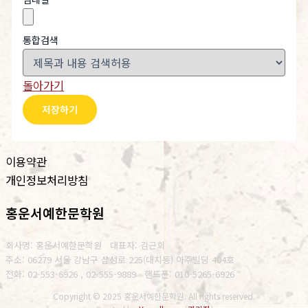
통합검색
돌아가기
저장하기
이용약관
개인정보처리방침
홍운서예한문학원
회사명: 홍운서예한문학원 대표자: 김근회
주소: 06279 서울 강남구 삼성로 225(대치동) 아주빌딩 404호
전화: 02-553-6926 , 02-555-9889
핸드폰: 010-5265-6926
Copyright © 2025 홍운서예한문학원. All rights reserved.