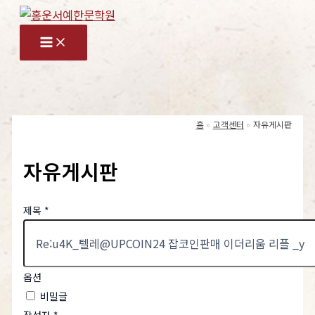
콘
텐
츠
로
건
너
홈
고객센터
자유게시판
뛰
기
자유게시판
제목
*
옵션
비밀글
작성자
*