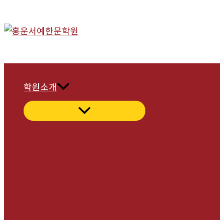
콘
텐
츠
로
건
너
학원소개
뛰
기