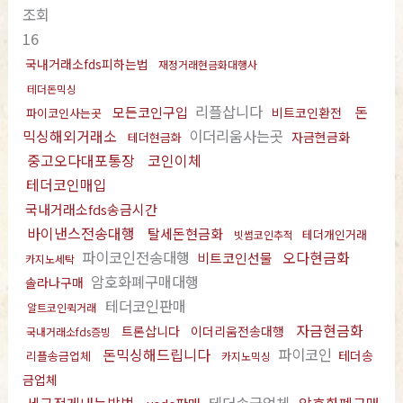
조회
16
국내거래소fds피하는법
재정거래현금화대행사
테더돈믹싱
리플삽니다
돈
모든코인구입
비트코인환전
파이코인사는곳
믹싱해외거래소
이더리움사는곳
자금현금화
테더현금화
중고오다대포통장
코인이체
테더코인매입
국내거래소fds송금시간
바이낸스전송대행
탈세돈현금화
테더개인거래
빗썸코인추적
파이코인전송대행
오다현금화
비트코인선물
카지노세탁
암호화폐구매대행
솔라나구매
테더코인판매
알트코인퀵거래
자금현금화
트론삽니다
이더리움전송대행
국내거래소fds증빙
돈믹싱해드립니다
파이코인
테더송
리플송금업체
카지노믹싱
금업체