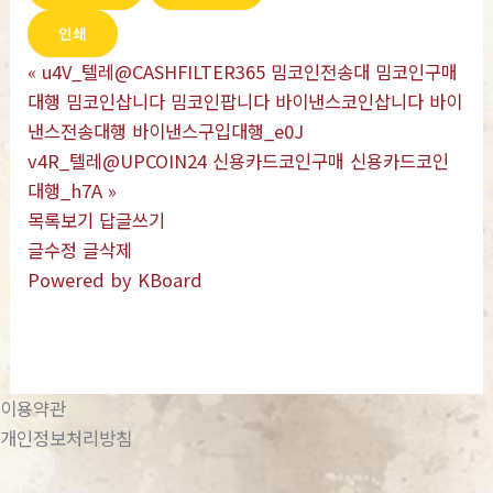
인쇄
«
u4V_텔레@CASHFILTER365 밈코인전송대 밈코인구매
대행 밈코인삽니다 밈코인팝니다 바이낸스코인삽니다 바이
낸스전송대행 바이낸스구입대행_e0J
v4R_텔레@UPCOIN24 신용카드코인구매 신용카드코인
대행_h7A
»
목록보기
답글쓰기
글수정
글삭제
Powered by KBoard
이용약관
개인정보처리방침