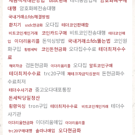
세금적게내는방법
테더송금업체
암호화폐구매
usdc판매
대행
암호화폐전송대행
국내거래소fds해결방법
오다집
환치기
테더코인판매함
usdc현금화
비트코인전송대행
코인카드구매
비트코인개인거래
테더코인매
돈믹싱방법
국내거래소fds뚫는법
코인원
이더리움리플
입
화구입
오다집수수료
테더최저수수
코인돈현금화
횡령세탁
료
검돈현금화
오다집
알트코인구매
해외자금
이더리움리플
테더최저수수료
trc20구매
돈현금화수
재테크자금믹싱문의
수료최저
중고오다대포통장
테더수사기관
돈세탁당일정산
tron구입
테더수
횡령믹싱
테더최저수수료
비트코인개인거래
사기관
이더리움매입
이더리움현금화
이더리움리플
오다현금화
솔라나매입
trc20구매대행