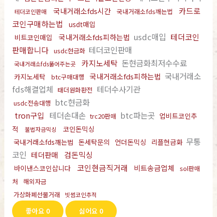
카드로
국내거래소fds시간
국내거래소fds깨는법
테더코인판매
코인구매하는법
usdt매입
usdc매입
테더코인
국내거래소fds피하는법
비트코인매입
판매합니다
테더코인판매
usdc현금화
카지노세탁
돈현금화최저수수료
국내거래소fds뚫어주는곳
국내거래소
국내거래소fds피하는법
카지노세탁
btc구매대행
fds해결업체
테더수사기관
태더원화환전
btc현금화
usdc전송대행
tron구입
테더손대손
btc파는곳
업비트코인추
trc20판매
적
코인돈믹싱
불법자금믹싱
무통
국내거래소fds깨는법
돈세탁문의
언더돈믹싱
리플현금화
코인
검돈믹싱
테더판매
코인현금직거래
비트송금업체
바이낸스코인삽니다
sol판매
처
해외자금
가상화폐선물거래
빗썸코인추적
좋아요
0
싫어요
0