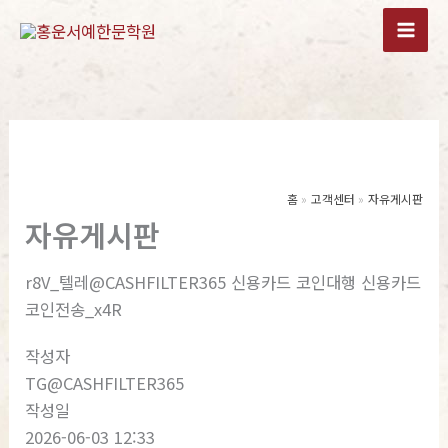
콘
텐
츠
로
건
너
뛰
기
홈
고객센터
자유게시판
자유게시판
r8V_텔레@CASHFILTER365 신용카드 코인대행 신용카드
코인전송_x4R
작성자
TG@CASHFILTER365
작성일
2026-06-03 12:33