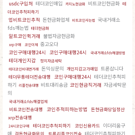
usdc구입처
테더코인매입
비트코인현금화
테
카지노현금화
더코인추척피하기
업비트코인추적
돈현금화업체
국내거래소
비트코인사는법
fds깨는법
테더현금화
알트코인퀵거래
불법자금현금화
중고오다
xrp구매
코인이체
코인구매대행24시
코인구매대행24시
국내거래소fds해결방법
테더개인지갑
정치자금세탁
돈믹싱문의
트론삽니다
개인지갑고가매입
테더코인비대면거래
코인구매대행24시
테더코인추척피
테더무통테더전송대행
하기
비트대리송금
코인현금직거래
자금세탁문
리플전송대행
의
국내거래소fds해결업체
코인추적피하는방법
비트코인전송대행
돈현금화당일정산
xrp전송대행
이더리움구
테더코인추척피하기
코인신용카드
24시코인구매
매
테더코인추척피하기
검돈현금화문의
트론리플코인전송