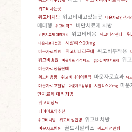
위고비직구업체
위고비사는곳
위고비재고있는곳
위고비처방
마운자로안전거
매대행
비만치료제 처방
위고비직구
위고비비용
위
위고비삭센다
비만치료제 대리처방
시알리스20mg
마운자로파는곳
위고비부작용
위고비대리구매
마운자로처방
위고
위고비병원
마운자로 가격 비교
glp-1 비만치료제
마운자로정품판매
마운자로효과
위고비용량
위고비다이어트약
위
마운
마운자로고혈압
시알리스20mg
마운자로심부름
만치료제 대리처방
위고비당뇨
다이어트약추천
위고비처방
위고비성인병
위고비처방
골드시알리스
마운자로병원
위고비성인병