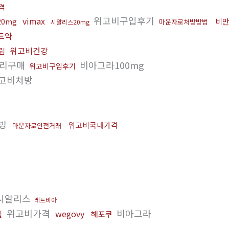
격
위고비구입후기
vimax
비만
0mg
마운자로처방방법
시알리스20mg
트약
위고비건강
립
대리구매
비아그라100mg
위고비구입후기
고비처방
처방
위고비국내가격
마운자로안전거래
시알리스
레트비아
위고비가격
비아그라
wegovy
밀
해포쿠