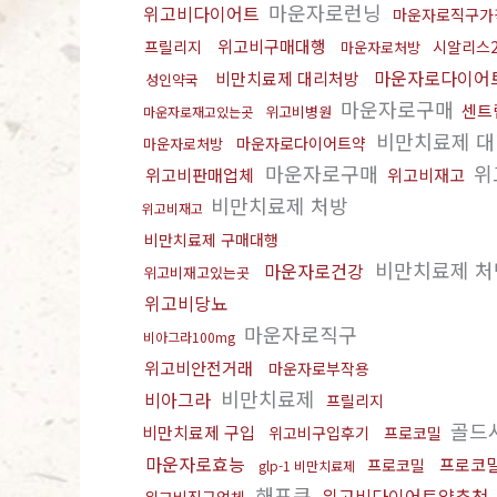
마운자로런닝
위고비다이어트
마운자로직구가
위고비구매대행
프릴리지
시알리스2
마운자로처방
마운자로다이어
비만치료제 대리처방
성인약국
마운자로구매
센트
위고비병원
마운자로재고있는곳
비만치료제 
마운자로다이어트약
마운자로처방
마운자로구매
위
위고비판매업체
위고비재고
비만치료제 처방
위고비재고
비만치료제 구매대행
비만치료제 
마운자로건강
위고비재고있는곳
위고비당뇨
마운자로직구
비아그라100mg
위고비안전거래
마운자로부작용
비만치료제
비아그라
프릴리지
골드
비만치료제 구입
위고비구입후기
프로코밀
마운자로효능
프로코
프로코밀
glp-1 비만치료제
해포쿠
위고비다이어트약추천