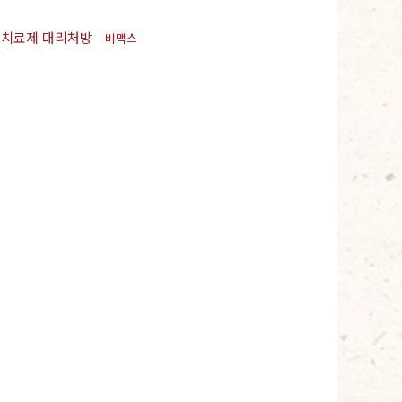
치료제 대리처방
비맥스