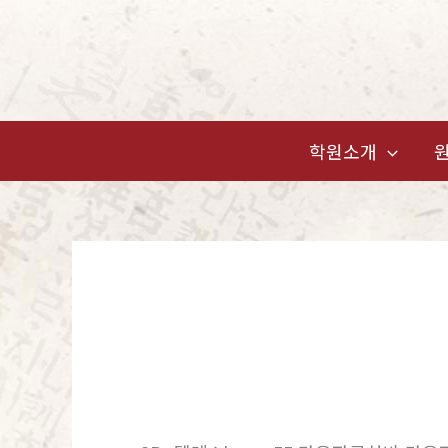
콘
텐
츠
로
건
학원소개
너
뛰
기