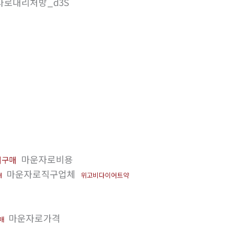
운자로대리처방_d3S
마운자로비용
리구매
마운자로직구업체
위고비다이어트약
매
마운자로가격
매