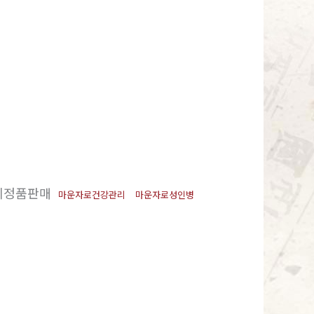
비정품판매
마운자로건강관리
마운자로성인병