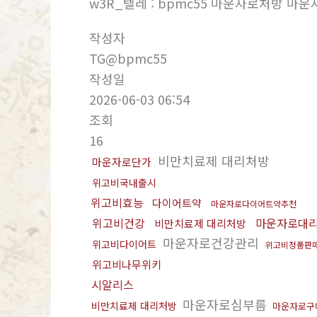
w3R_텔레 : bpmc55 마운자로처방 마
작성자
TG@bpmc55
작성일
2026-06-03 06:54
조회
16
비만치료제 대리처방
마운자로단가
위고비국내출시
위고비효능
다이어트약
마운자로다이어트약추천
위고비건강
마운자로대
비만치료제 대리처방
마운자로건강관리
위고비다이어트
위고비정품판
위고비나무위키
시알리스
마운자로심부름
비만치료제 대리처방
마운자로구