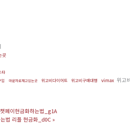
기
는곳
스타
위고
vimax
위고비다이어트
위고비구매대행
구입
마운자로재고있는곳
 위챗페이현금화하는법_g1A
사는법 리플 현금화_d0C
»