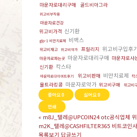
마운자로대리구매
골드비아그라
위고비부작용
마운자로건강
신기환
위고비가격
비맥스
glp-1 비만치료제
위고비구입후
프릴리지
위고비재고
위고비약가
마운자로대리구매
마운자로사
마운자로파는곳
칵스타
신기환
비만치료제
위고비판매
칵
마운자로다이어트후기
마운자로약가
울트라킹콩
위고비구매
위고비
좋아요
0
싫어요
0
인쇄
«
m8J_텔레@UPCOIN24 otc공식업체
m2K_텔레@CASHFILTER365 비트코인
목록보기
답글쓰기