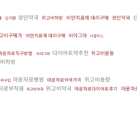
성인약국
비만치료제 대리구매
성인약국
위고비처방
래
신기환
고비구매가
비아그라
비만치료제 대리구매
시알리스
다이어트약추천
위고비운동
마운자로직구방법
비아그라
비처방
마운자로병원
위고비용량
마운자로약국가격
고비구입
자로부작용
위고비약국
마운자
마운자로다이어트후기
위고비약국