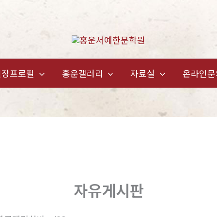
원장프로필
홍운갤러리
자료실
온라인문
자유게시판