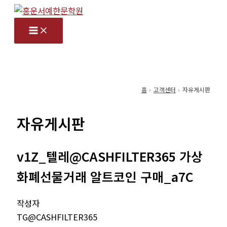
콘
텐
츠
로
건
너
홈
고객센터
자유게시판
뛰
기
자유게시판
v1Z_텔레@CASHFILTER365 가상
화폐선물거래 알트코인 구매_a7C
작성자
TG@CASHFILTER365