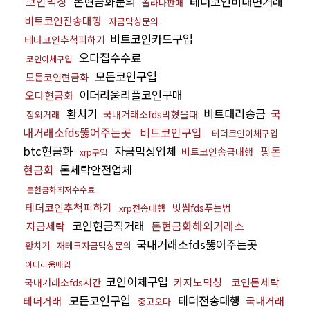
코인믹싱
돈현금화문의
테더코인비대면거래
솔라나판매
비트코인전송대행
자금믹싱문의
비트코인카드구입
테더코인추척피하기
오다집수수료
코인이체구입
모든코인구입
모든코인현금화
이더리움리플코인구매
오다현금화
환치기
비트대리송금
국
국내거래소fds막혔을때
장외거래
내거래소fds뚫어주는곳
비트코인구입
테더코인이체구입
btc현금화
자금믹싱업체
핑돈
비트코인송금대행
xrp구입
현금화
돈세탁안전업체
돈현금화최저수수료
테더코인추척피하기
빗썸fds푸는법
xrp전송대행
코인현금직거래
돈현금화해외거래소
자금세탁
국내거래소fds뚫어주는곳
환치기
재테크자금믹싱문의
이더리움매입
코인이체구입
카지노믹싱
코인돈세탁
국내거래소fds시간
모든코인구입
테더전송대행
테더거래
국내거래
중고오다