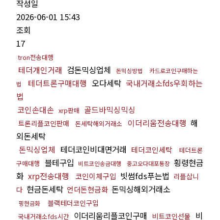
작성일
2026-06-01 15:43
조회
17
tron전송대행
테더개인거래
검돈믹싱업체
돈믹싱방법
카드로코인구매하는
테더트론구매대행
오다세탁
국내거래소fds우회하는
법
법
코인손대손
골드바믹싱믹싱
xrp판매
이더리움전송대행
해
트론리플코인판매
돈세탁해외거래소
외돈세탁
돈믹싱업체
테더코인비대면거래
테더코인세탁
테더트론
블테구입
횡령현금
구매대행
비트코인송금대행
중고오다대포통장
화
xrp전송대행
빗썸fds푸는법
코인이체구입
리플삽니
현금돈세탁
돈믹싱해외거래소
언더돈현금화
다
블랙테더코인구입
핑현금화
이더리움리플코인구매
비
비트코인선물
국내거래소fds시간