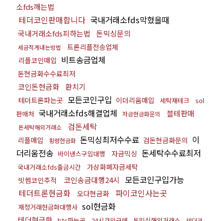
소fds깨는법
테더코인판매합니다
국내거래소fds막혔을때
국내거래소fds피하는법
돈믹싱문의
트론리플전송업체
세금적게내는방법
비트송금업체
리플코인매입
돈현금화수수료최저
코인돈현금화
환치기
모든코인구입
테더트론파는곳
이더리움매입
세탁재테크
sol
국내거래소fds해결업체
블테판매
판매처
자금현금화문의
검돈세탁
돈세탁해외거래소
돈믹싱최저수수료
이
리플매입
검돈현금화문의
횡령현금화
더리움전송
돈세탁수수료최저
자금믹싱
바이낸스구입대행
가상화폐자금세탁
국내거래소fds출금시간
모든코인구입가능
코인송금대행24시
빗썸코인추적
테더트론현금화
파이코인사는곳
오다현금화
sol현금화
재정거래현금화대행사
테더현금화
btc파는곳
24시코인구매
돈믹싱해외거래소
테더코