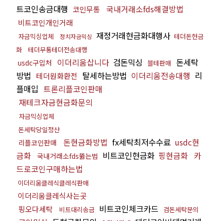
트코인송금대행
국내거래소fds해결방법
코인무통
비트코인개인거래
재정거래현금화대행사
자금믹싱업체
테더돈현금
정치자금믹싱
화
테더무통테더전송대행
이더리움삽니다
검돈믹싱
돈세탁
usdc구입처
블테판매
방법
탈세하는방법
이더리움전송대행
리
테더원화환전
플매입
트론리플코인판매
재테크자금현금화문의
자금믹싱업체
돈세탁당일정산
돈현금화방법
fx세탁최저수수료
usdc현
리플코인판매
금화
비트코인현금화
핑현금화
카
국내거래소fds뚫는법
드로코인구매하는법
이더리움클레식클레식판매
이더리움클레식사는곳
비트코인체크카드
핑오다세탁
비트대리송금
검돈세탁문의