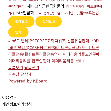
재테크자금현금화문의
테더개인거래
비트코인퀵
인추척피하기
btc현금화
빗썸fds푸는법
솔라나매입
거래
비트코인사는법
좋아요
0
싫어요
0
인쇄
«
p6F_텔레:BSECRET7 학력위조 선불유심판매_c9D
b6R_텔레@CASHFILTER365 트론리플코인판매 트론
리플전송대행 트론리플전송업체 이더리움리플코인구매
이더리움리플 잡코인판매 이더리움리플_t9I
»
목록보기
답글쓰기
글수정
글삭제
Powered by KBoard
이용약관
개인정보처리방침