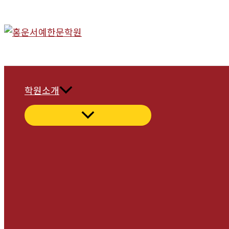
콘
텐
츠
로
건
너
학원소개
뛰
기