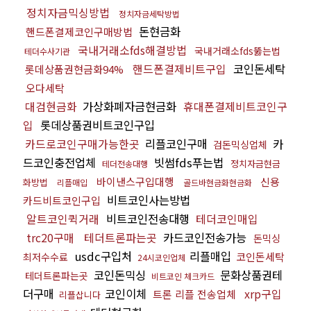
정치자금믹싱방법
정치자금세탁방법
돈현금화
핸드폰결제코인구매방법
국내거래소fds해결방법
국내거래소fds뚫는법
테더수사기관
핸드폰결제비트구입
코인돈세탁
롯데상품권현금화94%
오다세탁
대검현금화
가상화폐자금현금화
휴대폰결제비트코인구
입
롯데상품권비트코인구입
카드로코인구매가능한곳
리플코인구매
카
검돈믹싱업체
드코인충전업체
빗썸fds푸는법
정치자금현금
테더전송대행
바이낸스구입대행
신용
화방법
리플매입
골드바현금화현금화
비트코인사는방법
카드비트코인구입
알트코인퀵거래
비트코인전송대행
테더코인매입
trc20구매
테더트론파는곳
카드코인전송가능
돈믹싱
usdc구입처
리플매입
코인돈세탁
최저수수료
24시코인업체
코인돈믹싱
문화상품권테
테더트론파는곳
비트코인 체크카드
더구매
코인이체
xrp구입
트론 리플 전송업체
리플삽니다