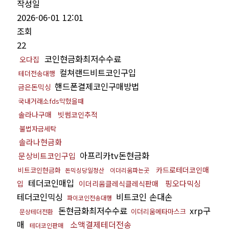
작성일
2026-06-01 12:01
조회
22
코인현금화최저수수료
오다집
컬쳐랜드비트코인구입
테더전송대행
핸드폰결제코인구매방법
금은돈믹싱
국내거래소fds막혔을때
솔라나구매
빗썸코인추적
불법자금세탁
솔라나현금화
아프리카tv돈현금화
문상비트코인구입
카드로테더코인매
비트코인현금화
돈믹싱당일정산
이더리움파는곳
테더코인매입
핑오다믹싱
입
이더리움클레식클레식판매
테더코인믹싱
비트코인 손대손
파이코인전송대행
돈현금화최저수수료
xrp구
이더리움메타마스크
문상테더전환
매
소액결제테더전송
테더코인판매