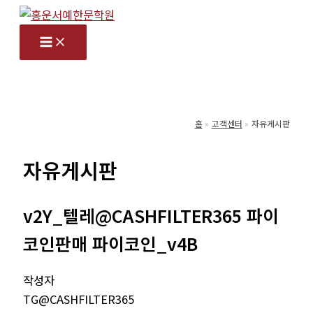
콘
텐
츠
로
건
너
홈
고객센터
자유게시판
뛰
기
자유게시판
v2Y_텔레@CASHFILTER365 파이
코인판매 파이코인_v4B
작성자
TG@CASHFILTER365