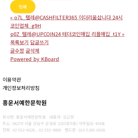
인쇄
«
o7L_텔레@CASHFILTER365 이더리움삽니다 24시
코인업체_g9H
p0Z_텔레@UPCOIN24 테더코인매입 리플매입_t1Y
»
목록보기
답글쓰기
글수정
글삭제
Powered by KBoard
이용약관
개인정보처리방침
홍운서예한문학원
회사명: 홍운서예한문학원 대표자: 김근회
주소: 06279 서울 강남구 삼성로 225(대치동) 아주빌딩 404호
전화: 02-553-6926 , 02-555-9889
핸드폰: 010-5265-6926