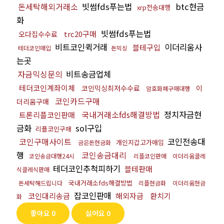
돈세탁해외거래소
빗썸fds푸는법
btc현금
xrp전송대행
화
빗썸fds푸는법
trc20구매
오다집수수료
비트코인퀵거래
이더리움사
블테구입
테더코인매입
돈믹싱
는곳
자금믹싱문의
비트송금업체
테더코인계좌이체
코인믹싱최저수수료
이
암호화폐구매대행
코인카드구매
더리움구매
국내거래소fds해결방법
정치자금현
트론리플코인판매
금화
sol구입
리플코인구매
코인구매사이트
코인전송대
개인지갑고가매입
금은돈현금화
행
코인송금대리
코인송금대행24시
리플코인판매
이더리움클레
테더코인추척피하기
블테판매
식클레식판매
국내거래소fds해결방법
돈세탁해드립니다
리플현금화
이더리움현금
잡코인판매
코인대리송금
해외자금
환치기
화
좋아요
0
싫어요
0