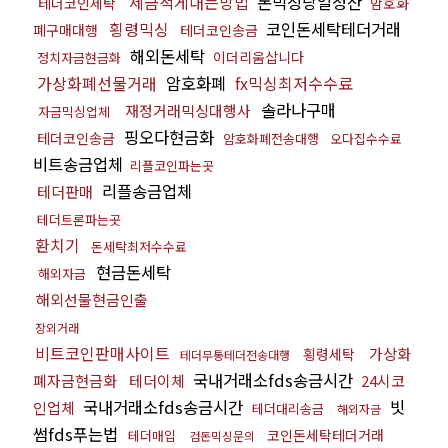
세금적게내는방법
돈믹싱당일정산
테더코인세탁
암호화
횡령믹싱
코인돈세탁테더거래
폐구매대행
테더코인송금
해외돈세탁
이더리움삽니다
정치자금현금화
가상화폐선물거래
암호화폐
fx믹싱최저수수료
솔라나구매
재정거래믹싱대행사
자금믹싱업체
핑오다현금화
테더코인송금
암호화폐전송대행
오다집수수료
비트송금업체
리플코인파는곳
리플송금업체
테더판매
테더트론파는곳
환치기
돈세탁최저수수료
현금돈세탁
해외자금
해외선물현금인출
장외거래
비트코인판매사이트
가상화
횡령세탁
테더무통테더전송대행
국내거래소fds송금시간
폐자금현금화
테더이체
24시코
국내거래소fds송금시간
빗
인업체
테더대리송금
해외자금
썸fds푸는법
코인돈세탁테더거래
테더매입
검돈믹싱문의