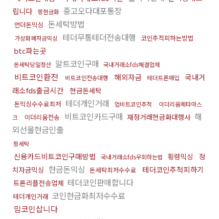
중고오다대포통장
립니다
핑현금화
돈세탁방법
언더돈믹싱
테더무통테더전송대행
코인추적피하는방법
가상화폐자금믹싱
btc파는곳
알트코인구매
돈세탁당일정산
국내거래소fds해결업체
비트코인환전
해외자금
국내거
비트코인전송대행
테더트론매입
래소fds출금시간
현금돈세탁
테더개인거래
돈믹싱수수료최저
업비트코인추적
이더리움메타마스
비트코인카드구매
해
재정거래현금화대행사
이더리움전송
크
외선물현금인출
핑세탁
신용카드비트코인구매방법
횡령믹싱
정
국내거래소fds우회하는법
현금돈믹싱
테더코인추척피하기
치자금믹싱
돈세탁최저수수료
테더코인판매합니다
트론리플전송업체
코인현금화최저수수료
테더개인거래
밈코인삽니다