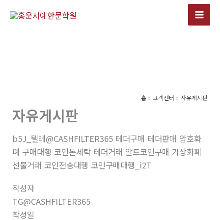
콘
텐
츠
로
건
너
뛰
기
홈
고객센터
자유게시판
자유게시판
b5J_텔레@CASHFILTER365 테더구매 테더판매 암호화
폐 구매대행 코인돈세탁 테더거래 알트코인구매 가상화폐
선물거래 코인전송대행 코인구매대행_i2T
작성자
TG@CASHFILTER365
작성일