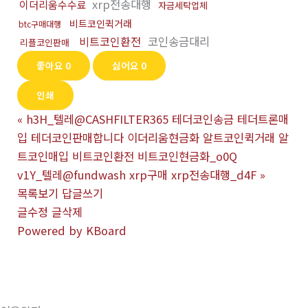
xrp전송대행
이더리움수수료
자금세탁업체
비트코인퀵거래
btc구매대행
비트코인환전
코인송금대리
리플코인판매
좋아요
0
싫어요
0
인쇄
«
h3H_텔레@CASHFILTER365 테더코인송금 테더트론매
입 테더코인판매합니다 이더리움현금화 알트코인퀵거래 알
트코인매입 비트코인환전 비트코인현금화_o0Q
v1Y_텔레@fundwash xrp구매 xrp전송대행_d4F
»
목록보기
답글쓰기
글수정
글삭제
Powered by KBoard