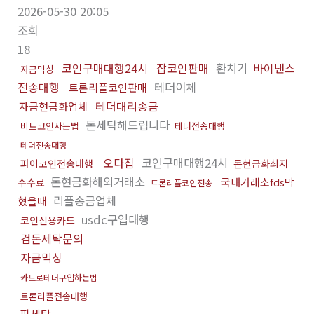
2026-05-30 20:05
조회
18
코인구매대행24시
잡코인판매
환치기
바이낸스
자금믹싱
전송대행
테더이체
트론리플코인판매
테더대리송금
자금현금화업체
돈세탁해드립니다
비트코인사는법
테더전송대행
테더전송대행
오다집
코인구매대행24시
파이코인전송대행
돈현금화최저
돈현금화해외거래소
국내거래소fds막
수수료
트론리플코인전송
리플송금업체
혔을때
usdc구입대행
코인신용카드
검돈세탁문의
자금믹싱
카드로테더구입하는법
트론리플전송대행