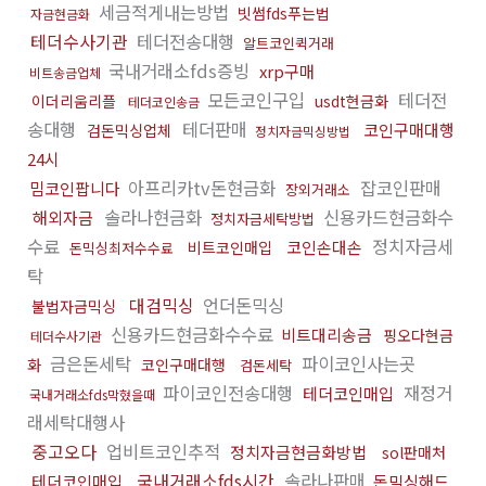
세금적게내는방법
빗썸fds푸는법
자금현금화
테더수사기관
테더전송대행
알트코인퀵거래
국내거래소fds증빙
xrp구매
비트송금업체
모든코인구입
테더전
이더리움리플
usdt현금화
테더코인송금
송대행
테더판매
코인구매대행
검돈믹싱업체
정치자금믹싱방법
24시
아프리카tv돈현금화
잡코인판매
밈코인팝니다
장외거래소
솔라나현금화
신용카드현금화수
해외자금
정치자금세탁방법
수료
정치자금세
코인손대손
비트코인매입
돈믹싱최저수수료
탁
대검믹싱
언더돈믹싱
불법자금믹싱
신용카드현금화수수료
비트대리송금
핑오다현금
테더수사기관
금은돈세탁
파이코인사는곳
화
코인구매대행
검돈세탁
파이코인전송대행
재정거
테더코인매입
국내거래소fds막혔을때
래세탁대행사
중고오다
업비트코인추적
정치자금현금화방법
sol판매처
국내거래소fds시간
솔라나판매
테더코인매입
돈믹싱해드