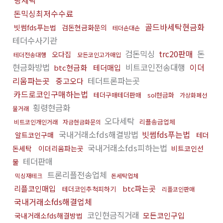
핑세탁
돈믹싱최저수수료
골드바세탁현금화
빗썸fds푸는법
검돈현금화문의
테더손대손
테더수사기관
검돈믹싱
trc20판매
돈
오다집
테더전송대행
모든코인고가매입
현금화방법
비트코인전송대행
이더
btc현금화
테더매입
리움파는곳
테더트론파는곳
중고오다
카드로코인구매하는법
테더구매테더판매
sol현금화
가상화폐선
횡령현금화
물거래
오다세탁
리플송금업체
비트코인개인거래
자금현금화문의
국내거래소fds해결방법
빗썸fds푸는법
알트코인구매
테더
국내거래소fds피하는법
돈세탁
이더리움파는곳
비트코인선
테더판매
물
트론리플전송업체
믹싱재테크
돈세탁업체
리플코인매입
btc파는곳
테더코인추척피하기
리플코인판매
국내거래소fds해결업체
코인현금직거래
모든코인구입
국내거래소fds해결방법