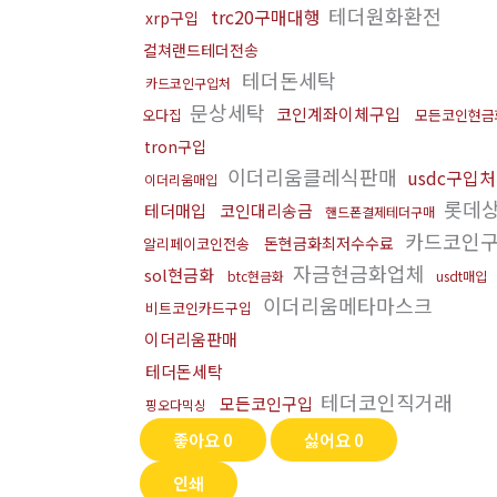
테더원화환전
trc20구매대행
xrp구입
컬쳐랜드테더전송
테더돈세탁
카드코인구입처
문상세탁
코인계좌이체구입
오다집
모든코인현금
tron구입
이더리움클레식판매
usdc구입처
이더리움매입
롯데
테더매입
코인대리송금
핸드폰결제테더구매
카드코인
돈현금화최저수수료
알리페이코인전송
자금현금화업체
sol현금화
btc현금화
usdt매입
이더리움메타마스크
비트코인카드구입
이더리움판매
테더돈세탁
테더코인직거래
모든코인구입
핑오다믹싱
좋아요
0
싫어요
0
인쇄