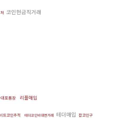
코인현금직거래
입처
리플매입
다대포통장
테더매입
비트코인추적
잡코인구
테더코인비대면거래