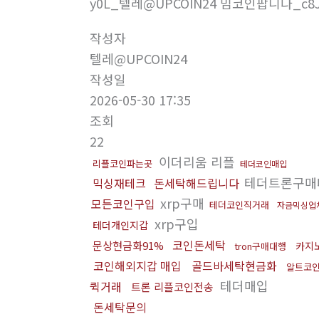
y0L_텔레@UPCOIN24 밈코인팝니다_c8
작성자
텔레@UPCOIN24
작성일
2026-05-30 17:35
조회
22
이더리움 리플
리플코인파는곳
테더코인매입
테더트론구매
믹싱재테크
돈세탁해드립니다
xrp구매
모든코인구입
테더코인직거래
자금믹싱업
xrp구입
테더개인지갑
코인돈세탁
문상현금화91%
카지
tron구매대행
코인해외지갑 매입
골드바세탁현금화
알트코
테더매입
퀵거래
트론 리플코인전송
돈세탁문의