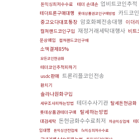
업비트코인추적
돈믹싱최저수수료
테더 손대손
카드코
테더트론구매대행
롯데상품권코인구매방법
암호화폐전송대행
중고오다대포통장
이더
재정거래세탁대행사
비트
컬쳐랜드코인구입
문상매입
컬쳐랜드코인구매
소액결제85%
모든코인현금화
테더코인추척피하기
트론리플코인전송
usdc판매
환치기
솔라나원화구입
테더수사기관
탈세돈현금화
세무조사피하는방법
탈세하는방법
롯데상품권테더구매
돈현금화수수료최저
대검세탁
테
자금믹싱업체
입대행
돈믹싱안전업체
fx믹싱최저수수료