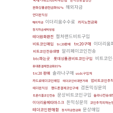
국내거래소fds피하는법
돈믹싱당일정산
해외자금
문화상품권현금화91%
언더돈믹싱
이더리움수수료
카지노현금화
해외자금
정치자금세탁방법
컬쳐랜드비트구입
테더원화환전
이더리움
trc20구매
비트코인매입
trc20판매
알리페이코인전송
비트코인전송대행
비트코인
btc파는곳
롯데상품권비트코인구입
휴대폰결제현금화85%
솔라나구매
trc20 판매
usdc구입처
업비트코인추
카드로테더코인매입
테더코인비대면거래
검돈믹싱문의
테더돈믹싱
핸드폰결제코인구매
문상비트코인구입
솔라나전송대
트론리플코인전송
돈믹싱문의
이더리움메타마스크
코인추적피하는
문상매입
테더코인판매함
정치자금현금화