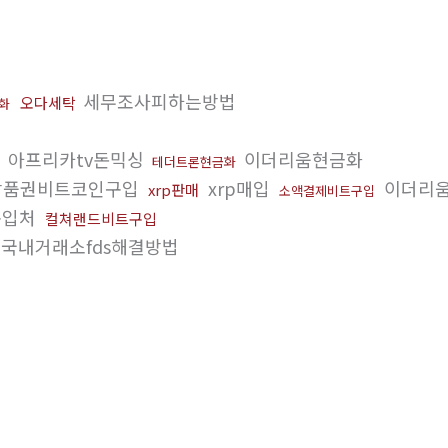
세무조사피하는방법
오다세탁
화
아프리카tv돈믹싱
이더리움현금화
테더트론현금화
상품권비트코인구입
xrp매입
이더리움
xrp판매
소액결제비트구입
구입처
컬쳐랜드비트구입
국내거래소fds해결방법