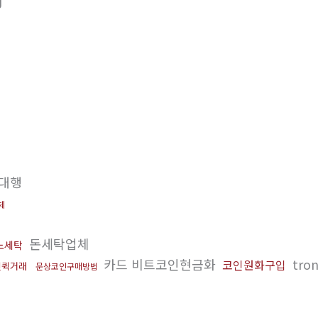
J
대행
체
돈세탁업체
노세탁
카드 비트코인현금화
tro
코인원화구입
인퀵거래
문상코인구매방법