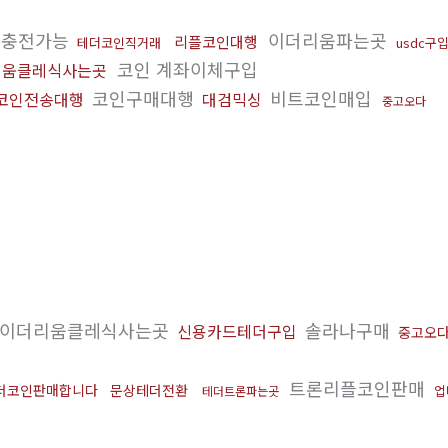
인충전가능
이더리움파는곳
리플코인대행
테더코인직거래
usdc구
코인 계좌이체구입
리움클레식사는곳
코인구매대행
비트코인매입
코인전송대행
대검믹싱
중고오다
이더리움클레식사는곳
솔라나구매
신용카드테더구입
중고오
트론리플코인판매
더코인판매합니다
문상테더전환
업
테더트론파는곳