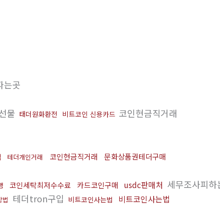
파는곳
선물
코인현금직거래
태더원화환전
비트코인 신용카드
코인현금직거래
문화상품권테더구매
적
테더개인거래
세무조사피하
usdc판매처
코인세탁최저수수료
카드코인구매
행
테더tron구입
비트코인사는법
비트코인사는법
방법