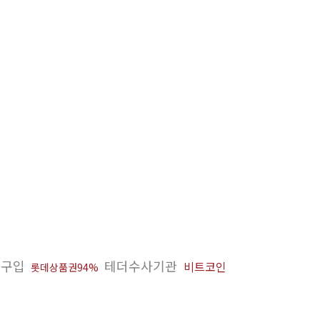
n구입
테더수사기관
비트코인
롯데상품권94%