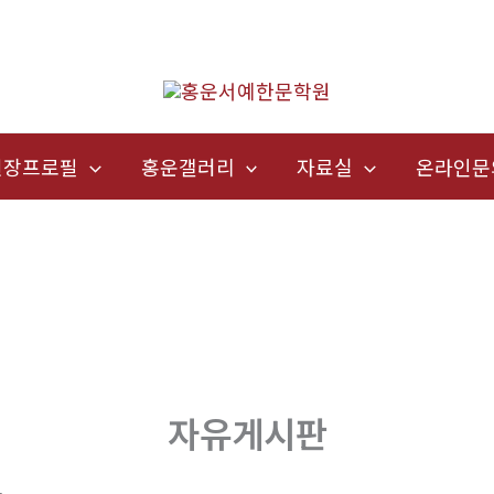
원장프로필
홍운갤러리
자료실
온라인문
자유게시판