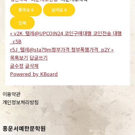
좋아요
0
싫어요
0
인쇄
«
v2K_텔레@UPCOIN24 코인구매대행 코인전송 대행
_c5B
r5J_텔레@sta79m청부가격 청부폭행가격_p2Y
»
목록보기
답글쓰기
글수정
글삭제
Powered by KBoard
이용약관
개인정보처리방침
홍운서예한문학원