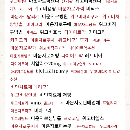
마운자로삭센다
위고비삭센다
신기환
마운자로
위고비식단
위고비용량
마운자로가격
비닉스
가격
카마그라
마운자로병원
위고비처
마운자로달리기
위고비대리구매
방방법
마운자로구매
위고비직
비아그라
마운자로당뇨
구방법
위고비효능
다이어트약
카마그라
비맥스
카마그라
위고비구매후기
마운자로주사
위고비비용
마운자로약가
위고비직구가격
다이어트약추천
마운자로처방
다이어트약
레트비아
마운자로헬스
시알리스20mg
vimax
다이어트약
위고비직구업체
비아그라100mg
위고비다이어트약
마운자로심부름
위고비판매
추천
비만치료제 대리구매
위고비성인병
비만치료제 처방
vinix
마운자로판매업체
프릴리지
위고비효과
골드비아그라
비아그라
마운자로직구
마운자로심부름
위고비헬스
프로코밀
위고비당뇨
마운자로파는곳
마운자로구매가
마운자로효능
위고비가격