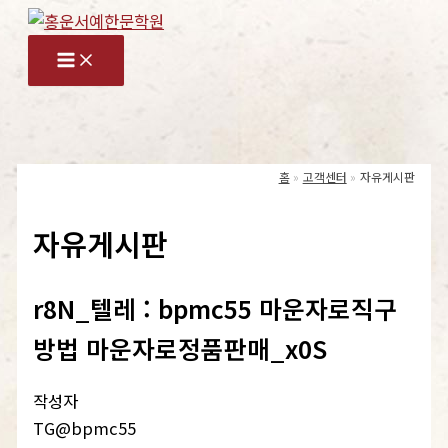
콘
텐
츠
로
건
너
홈
고객센터
자유게시판
뛰
기
자유게시판
r8N_텔레 : bpmc55 마운자로직구
방법 마운자로정품판매_x0S
작성자
TG@bpmc55