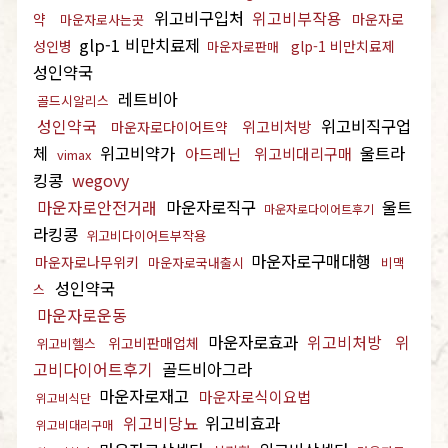
위고비구입처
위고비부작용
약
마운자로
마운자로사는곳
glp-1 비만치료제
성인병
glp-1 비만치료제
마운자로판매
성인약국
레트비아
골드시알리스
성인약국
위고비직구업
위고비처방
마운자로다이어트약
체
위고비약가
울트라
아드레닌
위고비대리구매
vimax
킹콩
wegovy
마운자로안전거래
마운자로직구
울트
마운자로다이어트후기
라킹콩
위고비다이어트부작용
마운자로구매대행
마운자로나무위키
마운자로국내출시
비맥
성인약국
스
마운자로운동
마운자로효과
위고비처방
위
위고비판매업체
위고비헬스
고비다이어트후기
골드비아그라
마운자로재고
마운자로식이요법
위고비식단
위고비당뇨
위고비효과
위고비대리구매