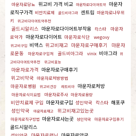
위고비 가격 비교
마운자
마운자로당뇨
마운자로다이어트약
로직구가격
센트립
비만치료제
마운자로나무위
골드비아그라
키
위고비다이어트약추천
골드시알리스
마운자로다이어트부작용
마운자
칵스타
마운자로다이어트
로약가
마운자로식단
wegovy
비맥스
위고비재고
마운자로구매후기
마운자
위고비구입
로운동
비아그라
골드비아그라
vinix
마운자로구입처
위
고비다이어트약추천
위고비효능
마운자로가격
마운자로구매후기
위고비약국
마운자로처방방법
마운자로처방
마운자로병원
위고비건강
레트비아
마운자로주사
마운자로식이요법
마운자로용량
비만치료제 구입
마운자로구입
해포쿠
성인약국
칵스타
성인약국
위고비재고있는곳
마운자로재고
마운자로사는곳
마운자로직구방법
성인약국
마운자로구입후기
골드시알리스
마운자로런닝
마운자로약국
성인약국