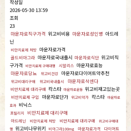
작성일
2026-05-30 13:59
조회
23
마운자로직구가격
위고비비용
마운자로성인병
아드레
닌
마운자로가격
비만치료제 처방
마운자로국내출시
위고비직
골드비아그라
마운자로식단
구가격
마운자로효능
시알리스
비만치료제 구매대행
마운자로당뇨
마운자로다이어트약추천
위고비건강
마운자로삭센다
위고비대리구매
위고비국내출시
칵스타
위고비재고있는곳
비만치료제 대리구매
마운자로운동
마운자로단가
칵스타
비만치료제 구입
위고비약가
마운자로
비닉스
효과
비만치료제 대리구매
프릴리지
아드레닌
비만치료제 대리구매
비만치료제 처방
위고비구매대
위고비나무위키
마운자로가격
다이어트
비아그라100mg
행