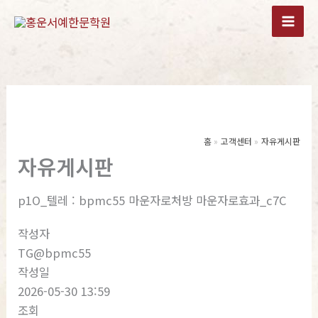
콘
텐
츠
로
건
너
뛰
기
홈
고객센터
자유게시판
자유게시판
p1O_텔레 : bpmc55 마운자로처방 마운자로효과_c7C
작성자
TG@bpmc55
작성일
2026-05-30 13:59
조회