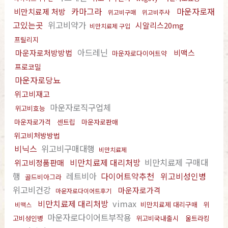
카마그라
마운자로재
비만치료제 처방
위고비구매
위고비주사
고있는곳
위고비약가
시알리스20mg
비만치료제 구입
프릴리지
아드레닌
마운자로처방방법
비맥스
마운자로다이어트약
프로코밀
마운자로당뇨
위고비재고
마운자로직구업체
위고비효능
마운자로가격
센트립
마운자로판매
위고비처방방법
비닉스
위고비구매대행
비만치료제
비만치료제 대리처방
비만치료제 구매대
위고비정품판매
행
레트비아
다이어트약추천
위고비성인병
골드비아그라
위고비건강
마운자로가격
마운자로다이어트후기
비만치료제 대리처방
vimax
비만치료제 대리구매
위
비맥스
마운자로다이어트부작용
고비성인병
위고비국내출시
울트라킹