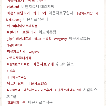
마운자로다이어트약추천
비만치료제 대리처방
카마그라
마운자로구입처
마운자로달리기
카마그라
마운자로처방
시
마운자로삭센다
알리스20mg
위고비다이어트부작용
프릴리지
위고비용량
프릴리지
마운자로효능
wegovy
glp-1 비만치료제
위고비부작용
마운자로직구
마운자로처방
wegovy
마운자로국내가격
마운자로구매
위고비헬스
마운자로 가격 비교
비닉스
다이어트약추천
위고비판매
마운자로헬스
시알리스
마운자로다이어트후기
비만치료제 대리구매
다이어트약
20mg
마운자로부작용
위고비파는곳