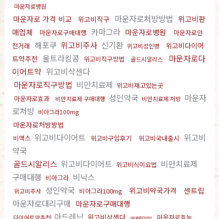
마운자로병원
마운자로처방방법
마운자로 가격 비교
위고비판
위고비직구
카마그라
매업체
마운자로병원
마운자로구매대행
마운자로안
해포쿠
위고비주사
신기환
위고비다이어
전거래
위고비성인병
울트라킹콩
마운자로다
트약추천
위고비직구방법
골드시알리스
이어트약
위고비삭센다
마운자로직구방법
비만치료제
위고비재고있는곳
성인약국
마운자
마운자로효과
비만치료제 구매대행
비만치료제 처방
로처방
비아그라100mg
마운자로처방방법
위고비다이어트
위고비
비맥스
위고비구입후기
위고비국내출시
약국
골드시알리스
위고비다이어트
비만치료제
위고비식이요법
구매대행
비닉스
비아그라
성인약국
위고비약국가격
센트립
비아그라100mg
위고비주사
마운자로대리구매
마운자로구매대행
아드레닌
위고비삭센다
마운자로효능
다이어트약추천
wegovy