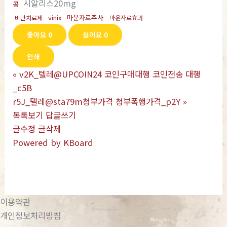
시알리스20mg
콩
vinix
마운자로주사
비만치료제
마운자로효과
좋아요
0
싫어요
0
인쇄
«
v2K_텔레@UPCOIN24 코인구매대행 코인전송 대행
_c5B
r5J_텔레@sta79m청부가격 청부폭행가격_p2Y
»
목록보기
답글쓰기
글수정
글삭제
Powered by KBoard
이용약관
개인정보처리방침