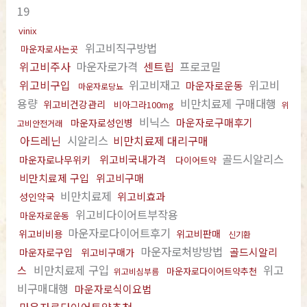
19
vinix
위고비직구방법
마운자로사는곳
위고비주사
마운자로가격
센트립
프로코밀
위고비구입
위고비재고
위고비
마운자로운동
마운자로당뇨
용량
비만치료제 구매대행
위고비건강관리
비아그라100mg
위
비닉스
마운자로구매후기
마운자로성인병
고비안전거래
아드레닌
시알리스
비만치료제 대리구매
골드시알리스
위고비국내가격
마운자로나무위키
다이어트약
비만치료제 구입
위고비구매
비만치료제
위고비효과
성인약국
위고비다이어트부작용
마운자로운동
마운자로다이어트후기
위고비비용
위고비판매
신기환
마운자로처방방법
골드시알리
마운자로구입
위고비구매가
비만치료제 구입
위고
스
마운자로다이어트약추천
위고비심부름
비구매대행
마운자로식이요법