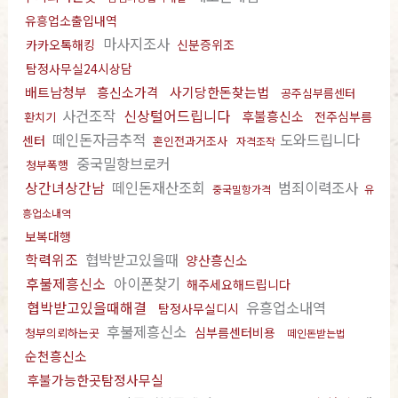
유흥업소출입내역
마사지조사
카카오톡해킹
신분증위조
탐정사무실24시상담
배트남청부
흥신소가격
사기당한돈찾는법
공주심부름센터
사건조작
신상털어드립니다
후불흥신소
전주심부름
환치기
떼인돈자금추적
도와드립니다
센터
혼인전과거조사
자격조작
중국밀항브로커
청부폭행
상간녀상간남
떼인돈재산조회
범죄이력조사
중국밀항가격
유
흥업소내역
보복대행
학력위조
협박받고있을때
양산흥신소
후불제흥신소
아이폰찾기
해주세요해드립니다
협박받고있을때해결
유흥업소내역
탐정사무실디시
후불제흥신소
심부름센터비용
청부의뢰하는곳
떼인돈받는법
순천흥신소
후불가능한곳탐정사무실