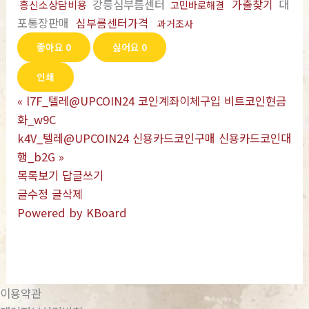
강릉심부름센터
가출찾기
대
흥신소상담비용
고민바로해결
포통장판매
심부름센터가격
과거조사
좋아요
0
싫어요
0
인쇄
«
l7F_텔레@UPCOIN24 코인계좌이체구입 비트코인현금
화_w9C
k4V_텔레@UPCOIN24 신용카드코인구매 신용카드코인대
행_b2G
»
목록보기
답글쓰기
글수정
글삭제
Powered by KBoard
이용약관