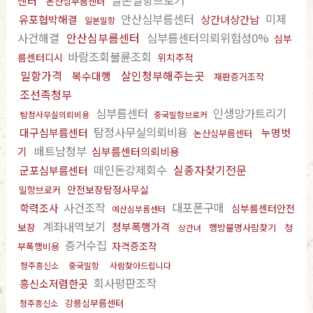
일본밀항브로커
센터
논산심부름센터
안산심부름센터
미제
유포협박해결
상간녀상간남
일본밀항
사건해결
안산심부름센터
심부름센터의뢰위험성0%
심부
바람조회불륜조회
름센터디시
위치추적
밀항가격
살인청부해주는곳
복수대행
재판증거조작
조선족청부
심부름센터
인생망가트리기
탐정사무실의뢰비용
중국밀항브로커
탐정사무실의뢰비용
대구심부름센터
누명벗
논산심부름센터
배트남청부
기
심부름센터의뢰비용
떼인돈강제회수
실종자찾기전문
군포심부름센터
안전보장탐정사무실
밀항브로커
사건조작
대포폰구매
학력조사
심부름센터안전
예산심부름센터
계좌내역보기
청부폭행가격
보장
행방불명사람찾기
청
상간녀
증거수집
자격증조작
부폭행비용
청주흥신소
중국밀항
사람찾아드립니다
회사평판조작
흥신소저렴한곳
강릉심부름센터
청주흥신소