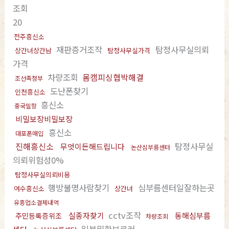
조회
20
전주흥신소
재판증거조작
탐정사무실의뢰
상간녀상간남
탐정사무실가격
가격
차량조회
몸캠피싱협박해결
조선족청부
도난폰찾기
인천흥신소
흥신소
중국밀항
비밀보장비밀보장
흥신소
대포폰매입
진해흥신소
탐정사무실
무엇이든해드립니다
논산심부름센터
의뢰위험성0%
탐정사무실의뢰비용
행방불명사람찾기
심부름센터일잘하는곳
여수흥신소
상간녀
유흥업소결제내역
cctv조작
실종자찾기
동해심부름
주민등록증위조
차량조회