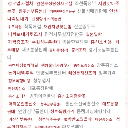
청부업자절차
조선족청부
사람찾아주
안전보장탐정사무실
는곳
선불심매입판매
인생
원주심부름센터
떼인돈받아주는곳
나락보내기
인생망가뜨리는법
학폭해결
신분증위조
채권차량찾는법
위조여권
나락보내기뒷조사
탐정사무실저렴한곳
일본밀항
자격증조작
억울한일해결
흥신소비용
수원심부름센터
카
대포통장판매
경기도심부름센
톡해킹
증거조작
통화내역추적
터
광주흥신소
몸캠피싱협박해결
행방불명사람찾기
충청도흥신소
통화내역추적
안양심부름센터
청부가격
떼인돈재산조회
청부업자
청부폭행비용
대포통장판매
안산흥신소
범죄이력열람
흥신소저렴한곳
흥신소디시
흥신소전국흥신소
어려운일흥신소
대포통장
청주심부름센터
안양심부름센터
몸캠피싱해킹삭제
판매
청부폭행가격
협박받고있을때
청
예산심부름센터
청부해주는곳
마산흥신소
대포폰매입
부의뢰하는곳
몸캠피싱협박해결