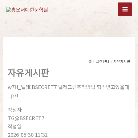
콘
텐
츠
로
건
너
뛰
기
홈
고객센터
자유게시판
자유게시판
w7H_텔레:BSECRET7 텔레그램추적방법 협박받고있을때
_p7L
작성자
TG@BSECRET7
작성일
2026-05-30 11:31