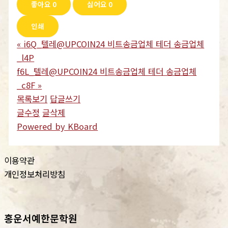
좋아요
0
싫어요
0
인쇄
«
i6Q_텔레@UPCOIN24 비트송금업체 테더 송금업체
_l4P
f6L_텔레@UPCOIN24 비트송금업체 테더 송금업체
_c8F
»
목록보기
답글쓰기
글수정
글삭제
Powered by KBoard
이용약관
개인정보처리방침
홍운서예한문학원