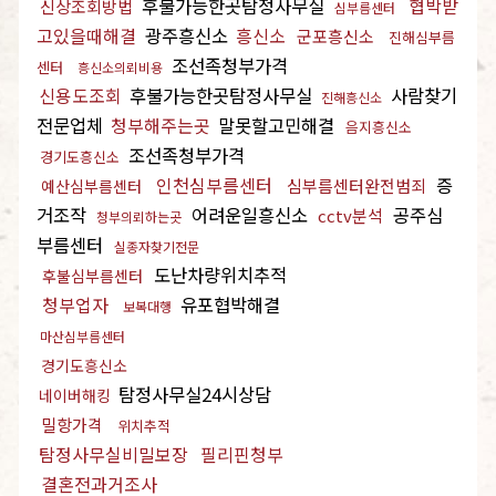
후불가능한곳탐정사무실
협박받
신상조회방법
심부름센터
고있을때해결
광주흥신소
흥신소
군포흥신소
진해심부름
조선족청부가격
센터
흥신소의뢰비용
신용도조회
후불가능한곳탐정사무실
사람찾기
진해흥신소
전문업체
청부해주는곳
말못할고민해결
음지흥신소
조선족청부가격
경기도흥신소
인천심부름센터
증
심부름센터완전범죄
예산심부름센터
거조작
어려운일흥신소
공주심
cctv분석
청부의뢰하는곳
부름센터
실종자찾기전문
도난차량위치추적
후불심부름센터
청부업자
유포협박해결
보복대행
마산심부름센터
경기도흥신소
탐정사무실24시상담
네이버해킹
밀항가격
위치추적
탐정사무실비밀보장
필리핀청부
결혼전과거조사