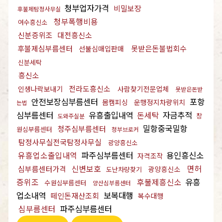
청부업자가격
비밀보장
후불제탐정사무실
청부폭행비용
여수흥신소
신분증위조
대전흥신소
후불제심부름센터
못받은돈불법회수
선불심매입판매
신분세탁
흥신소
전라도흥신소
인생나락보내기
사람찾기전문업체
못받은돈받
안전보장심부름센터
포항
몸캠피싱
운행정지차량위치
는법
심부름센터
유흥출입내역
돈세탁
자금추적
창
도와주실분
밀항중국밀항
청주심부름센터
원심부름센터
청부브로커
탐정사무실전국탐정사무실
광양흥신소
유흥업소출입내역
파주심부름센터
용인흥신소
자격조작
신변보호
면허
심부름센터가격
광양흥신소
도난차량찾기
증위조
후불제흥신소
유흥
수원심부름센터
양산심부름센터
업소내역
보복대행
떼인돈재산조회
복수대행
심부름센터
파주심부름센터