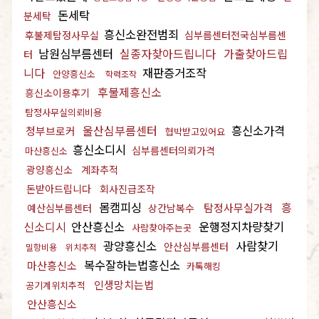
돈세탁
분세탁
흥신소완전범죄
후불제탐정사무실
심부름센터전국심부름센
남원심부름센터
실종자찾아드립니다
가출찾아드립
터
니다
재판증거조작
안양흥신소
학력조작
후불제흥신소
흥신소이용후기
탐정사무실의뢰비용
울산심부름센터
흥신소가격
청부브로커
협박받고있어요
흥신소디시
심부름센터의뢰가격
마산흥신소
광양흥신소
계좌추적
돈받아드립니다
회사진급조작
몸캠피싱
흥
탐정사무실가격
예산심부름센터
상간남복수
신소디시
안산흥신소
운행정지차량찾기
사람찾아주는곳
광양흥신소
사람찾기
안산심부름센터
밀항비용
위치추적
복수잘하는법흥신소
마산흥신소
카톡해킹
인생망치는법
공기계위치추적
안산흥신소