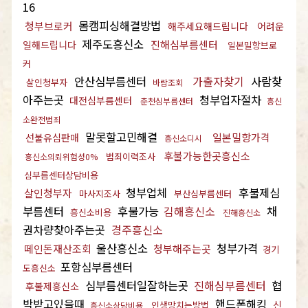
16
몸캠피싱해결방법
청부브로커
해주세요해드립니다
어려운
제주도흥신소
진해심부름센터
일해드립니다
일본밀항브로
커
안산심부름센터
가출자찾기
사람찾
살인청부자
바람조회
아주는곳
청부업자절차
대전심부름센터
춘천심부름센터
흥신
소완전범죄
말못할고민해결
일본밀항가격
선불유심판매
흥신소디시
후불가능한곳흥신소
범죄이력조사
흥신소의뢰위험성0%
심부름센터상담비용
청부업체
후불제심
살인청부자
마사지조사
부산심부름센터
부름센터
후불가능
김해흥신소
채
흥신소비용
진해흥신소
권차량찾아주는곳
경주흥신소
울산흥신소
청부가격
떼인돈재산조회
청부해주는곳
경기
포항심부름센터
도흥신소
심부름센터일잘하는곳
진해심부름센터
협
후불제흥신소
박받고있을때
핸드폰해킹
신
인생망치는방법
흥신소상담비용