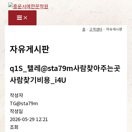
콘
텐
츠
로
홈
고객센터
자유게시판
건
너
자유게시판
뛰
기
q1S_텔레@sta79m사람찾아주는곳
사람찾기비용_i4U
작성자
TG@sta79m
작성일
2026-05-29 12:21
조회