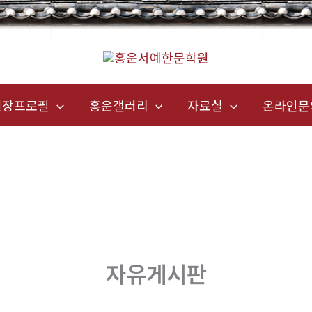
원장프로필
홍운갤러리
자료실
온라인문
자유게시판