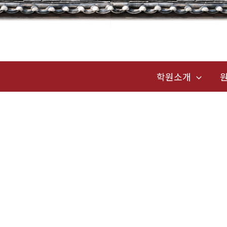
콘
텐
츠
로
건
학원소개
너
뛰
기