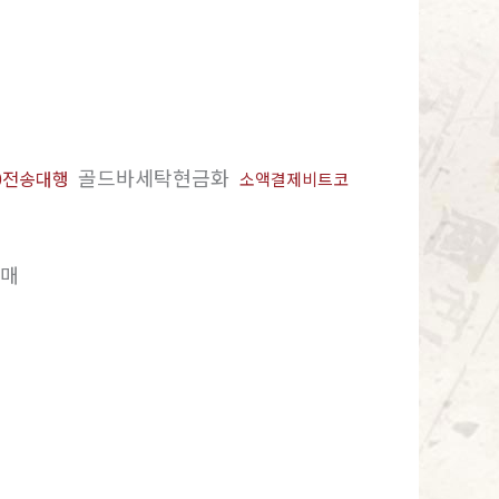
골드바세탁현금화
20전송대행
소액결제비트코
매