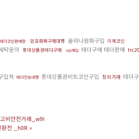
솔라나원화구입
암호화폐구매대행
이체코인
테더코인판매함
세탁문의
테더구매 테더판매
trc
롯데상품권테더구매
xrp매입
c구입처
롯데상품권비트코인구입
테더구
장외거래
테더전송대행
 위고비안전거래_w9I
환전 _h0R
»