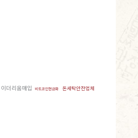
이더리움매입
돈세탁안전업체
비트코인현금화