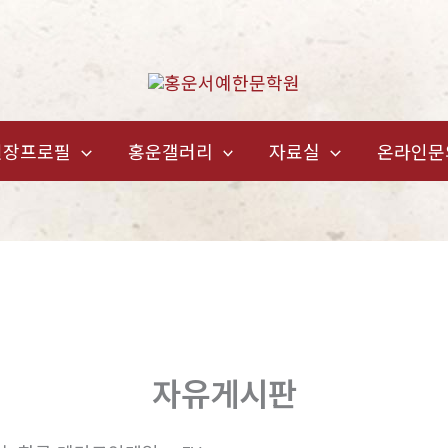
원장프로필
홍운갤러리
자료실
온라인문
자유게시판