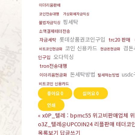
이더리움판매
코인전송대행
가상화폐자금믹싱
핑세탁
불법자금믹싱
소액결제테더전송
롯데상품권코인구입
trc20 판매
자금세탁
코인 신용카드
검돈
비트코인현금화
현금돈현금화
오다믹싱
인구입
tron전송대행
돈세탁방법
usd
이더리움현금화
탈세하는방법
비트코인 신용카드
좋아요
0
싫어요
0
인쇄
«
x0P_텔레 : bpmc55 위고비판매업체
o3Z_텔레@UPCOIN24 리플판매 테더코인
목록보기
답글쓰기