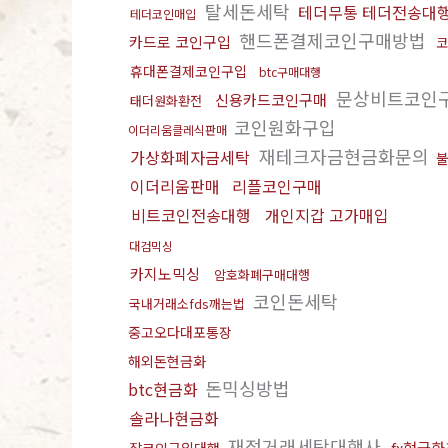
탈세돈세탁
테더무통 테더전송대
테더코인매입
핸드폰결제코인구매방법
카드로 코인구입
코
휴대폰결제코인구입
btc구매대행
문상비트코인
신용카드코인구매
태더원화환전
코인원화구입
이더리움클레식판매
재테크자금현금화문의
가상화폐자금세탁
이더리움판매
리플코인구매
비트코인전송대행
개인지갑 고가매입
대검믹싱
카지노믹싱
암호화폐구매대행
코인돈세탁
국내거래소fds깨는법
중고오다대포통장
해외돈현금화
돈믹싱방법
btc현금화
솔라나현금화
재정거래세탁대행사
fx현금