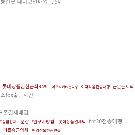
가능한곳 테더코인매입_a5V
매
롯데상품권현금화94%
금은돈세탁
이더리움전송대행
아프리카tv돈믹싱
소fds출금시간
드폰결제매입
trc20전송대행
문상코인구매방법
롯데상품권세탁
트송금업체
래
리플송금업체
해외선물현금인출