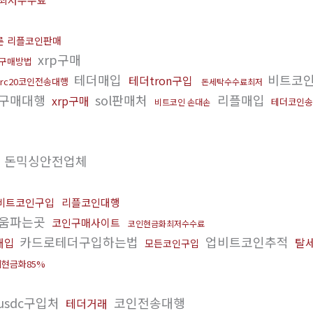
론 리플코인판매
xrp구매
구매방법
테더매입
비트코
테더tron구입
trc20코인전송대행
돈세탁수수료최저
구매대행
sol판매처
리플매입
xrp구매
테더코인송
비트코인 손대손
돈믹싱안전업체
비트코인구입
리플코인대행
움파는곳
코인구매사이트
코인현금화최저수수료
카드로테더구입하는법
업비트코인추적
매입
탈
모든코인구입
현금화85%
usdc구입처
코인전송대행
테더거래