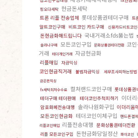
잡코인구입대행
현금돈세탁
핑오다세탁
롯데상품권테더구매
트론 리플 전송업체
트
알트코인구매
비트코인 카드구매
신용카드비트코인
국내거래소fds뚫는법
돈현금화해드립니다
모든코인구입
코인
솔라나구매
문화상품권테더전환
거래
자금현금화
테더개인거래
리플매입
자금믹싱
코인현금직거래
불법자금믹싱
세무조사피하는방법
금은돈믹싱
컬쳐랜드코인구매
롯데상품권
fx세탁최저수수료
이더리
테더구매 테더판매
테더코인추척피하기
솔라나원화구입
이더리움
암호화폐전송대행
테더코인이체구입
모든코인현금화
핸드폰결제
리플전송대행
문화상품권테더전환
리플코인매입
돈현금화당일정산
리플 모든코인구입
파이코인