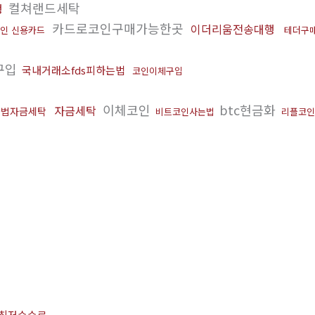
컬쳐랜드세탁
행
카드로코인구매가능한곳
이더리움전송대행
인 신용카드
테더구
구입
국내거래소fds피하는법
코인이체구입
이체코인
btc현금화
자금세탁
불법자금세탁
비트코인사는법
리플코인
화최저수수료