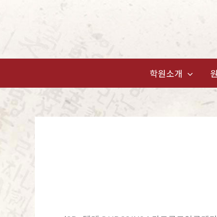
콘
텐
츠
로
건
학원소개
너
뛰
기