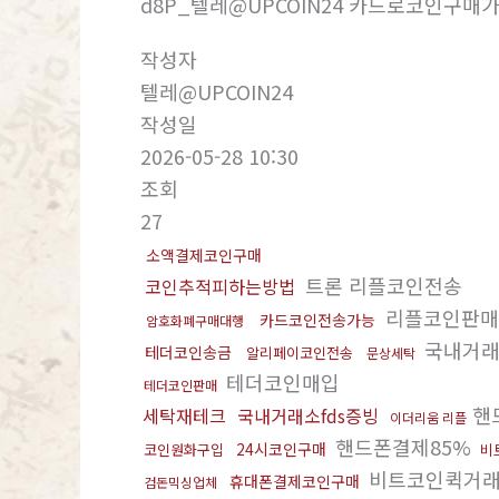
d8P_텔레@UPCOIN24 카드로코인구매
작성자
텔레@UPCOIN24
작성일
2026-05-28 10:30
조회
27
소액결제코인구매
트론 리플코인전송
코인추적피하는방법
리플코인판
카드코인전송가능
암호화폐구매대행
국내거래
테더코인송금
알리페이코인전송
문상세탁
테더코인매입
테더코인판매
핸
세탁재테크
국내거래소fds증빙
이더리움 리플
핸드폰결제85%
24시코인구매
코인원화구입
비
비트코인퀵거
휴대폰결제코인구매
검돈믹싱업체