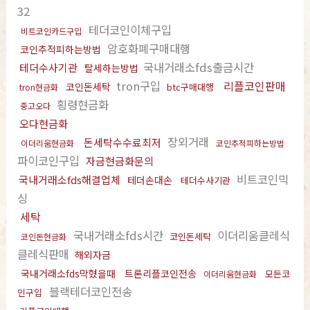
32
테더코인이체구입
비트코인카드구입
암호화폐구매대행
코인추적피하는방법
국내거래소fds출금시간
테더수사기관
탈세하는방법
tron구입
리플코인판매
코인돈세탁
btc구매대행
tron현금화
횡령현금화
중고오다
오다현금화
장외거래
돈세탁수수료최저
이더리움현금화
코인추적피하는방법
파이코인구입
자금현금화문의
비트코인믹
국내거래소fds해결업체
테더손대손
테더수사기관
싱
세탁
국내거래소fds시간
이더리움클레식
코인돈세탁
코인돈현금화
클레식판매
해외자금
국내거래소fds막혔을때
트론리플코인전송
모든코
이더리움현금화
블랙테더코인전송
인구입