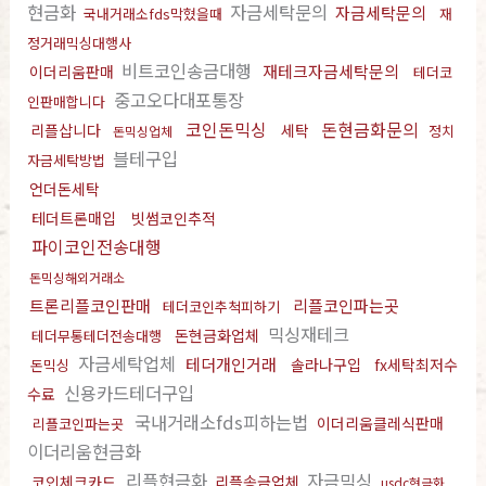
현금화
자금세탁문의
자금세탁문의
국내거래소fds막혔을때
재
정거래믹싱대행사
비트코인송금대행
재테크자금세탁문의
이더리움판매
테더코
중고오다대포통장
인판매합니다
코인돈믹싱
돈현금화문의
리플삽니다
세탁
정치
돈믹싱업체
블테구입
자금세탁방법
언더돈세탁
테더트론매입
빗썸코인추적
파이코인전송대행
돈믹싱해외거래소
트론리플코인판매
리플코인파는곳
테더코인추척피하기
믹싱재테크
돈현금화업체
테더무통테더전송대행
자금세탁업체
테더개인거래
솔라나구입
fx세탁최저수
돈믹싱
신용카드테더구입
수료
국내거래소fds피하는법
이더리움클레식판매
리플코인파는곳
이더리움현금화
리플현금화
자금믹싱
코인체크카드
리플송금업체
usdc현금화