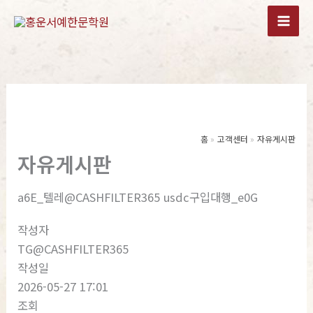
콘
텐
츠
로
건
너
뛰
기
홈
고객센터
자유게시판
자유게시판
a6E_텔레@CASHFILTER365 usdc구입대행_e0G
작성자
TG@CASHFILTER365
작성일
2026-05-27 17:01
조회