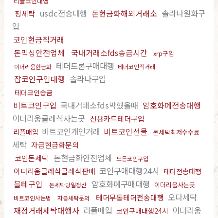
리플코인대행
usdc전송대행
돈현금화해외거래소
솔라나원화구
핑세탁
입
코인현금직거래
돈믹싱안전업체
국내거래소fds송금시간
xrp구입
테더트론구매대행
이더리움현금화
테더코인직거래
잡코인구입대행
솔라나구입
테더코인송금
비트코인구입
국내거래소fds막혔을때
암호화폐전송대행
이더리움클레식사는곳
신용카드테더구입
비트코인개인거래
비트코인선물
리플매입
돈세탁최저수수료
세탁
자금현금화문의
돈현금화안전업체
코인돈세탁
모든코인구입
코인구매대행24시
이더리움클레식클레식판매
테더전송대행
블테구입
암호화폐구매대행
이더리움사는곳
돈세탁당일정산
오다세탁
테더무통테더전송대행
비트코인사는법
자금세탁문의
재정거래세탁대행사
리플매입
이더리움
코인구매대행24시