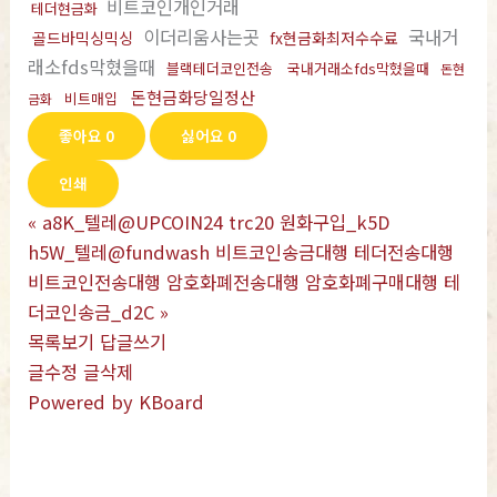
비트코인개인거래
테더현금화
이더리움사는곳
국내거
골드바믹싱믹싱
fx현금화최저수수료
래소fds막혔을때
블랙테더코인전송
국내거래소fds막혔을때
돈현
돈현금화당일정산
비트매입
금화
좋아요
0
싫어요
0
인쇄
«
a8K_텔레@UPCOIN24 trc20 원화구입_k5D
h5W_텔레@fundwash 비트코인송금대행 테더전송대행
비트코인전송대행 암호화폐전송대행 암호화폐구매대행 테
더코인송금_d2C
»
목록보기
답글쓰기
글수정
글삭제
Powered by KBoard