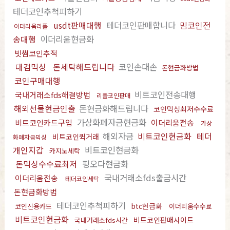
테더코인추척피하기
usdt판매대행
테더코인판매합니다
밈코인전
이더리움리플
송대행
이더리움현금화
빗썸코인추적
대검믹싱
돈세탁해드립니다
코인손대손
돈현금화방법
코인구매대행
비트코인전송대행
국내거래소fds해결방법
리플코인판매
해외선물현금인출
돈현금화해드립니다
코인믹싱최저수수료
가상화폐자금현금화
비트코인카드구입
이더리움전송
가상
해외자금
비트코인현금화
테더
비트코인퀵거래
화폐자금믹싱
개인지갑
비트코인현금화
카지노세탁
돈믹싱수수료최저
핑오다현금화
국내거래소fds출금시간
이더리움전송
테더코인세탁
돈현금화방법
테더코인추척피하기
btc현금화
코인신용카드
이더리움수수료
비트코인현금화
비트코인판매사이트
국내거래소fds시간