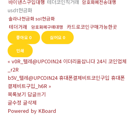
바이낸스구입대행
테더코인직거래
암호화폐전송대행
usdt현금화
솔라나현금화 sol현금화
테더거래
카드로코인구매가능한곳
암호화폐구매대행
좋아요
0
싫어요
0
인쇄
«
v0R_텔레@UPCOIN24 이더리움삽니다 24시 코인업체
_r2R
b5V_텔레@UPCOIN24 휴대폰결제비트코인구입 휴대폰
결제비트구입_h6R
»
목록보기
답글쓰기
글수정
글삭제
Powered by KBoard