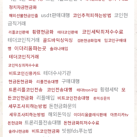
정치자금현금화
usdt판매대행
코인현
코인추적피하는방법
해외선물현금인출
금직거래
코인세탁최저수수료
횡령현금화
리플코인판매
테더코인판매
테더코인직거래
골드바믹싱믹싱
밈코인구매대
검돈현금화업체
이더리움파는곳
행
솔라나매입
테더코인직거래
코인믹싱최저수수료
테더수사기관
비트코인신용카드
구매대행
현금돈현금화
리플전송대행
횡령세탁
트론리플코인전송
코인전송대행
모
테더tron구입
리플매입
든코인현금화
비트코인전송대행
돈믹싱문의
돈현금화문의
세무조사피하는방법
해외돈믹싱
세무조사피하는방법
이더리움클레식판매
아프리카tv
트론리플전송대행
돈현금화최저수수료
돈현금화
빗썸fds푸는법
비트코인현금화
솔라나현금화