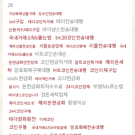
26
가상화폐선물거래
밈코인전송대행
테더전송대행
sol구입
테더코인직거래
바이낸스전송대행
신용카드테더구입
국내거래소fds뚫는법
trc20코인전송대행
리플전송대행
리플송금업체
해외선물현금인출
테더코인판매
국내
비트코인손대손
거래소fds뚫는법
코인현금직거래
해외돈세
알트코인퀵거래
돈현금화안전업체
탁
암호화폐구매대행
코인이체구입
비트코인전송대행
usdc현금화
오다현금화
테더개인거래
돈현금화최저수수료
빗썸fds푸는법
24시코인업체
환치기
검돈세탁업체
바이낸스코인삽니다
해외돈현금화
횡령믹싱
파이코인사는곳
24시코인구매
테더원화환전
이체코인
코인무통
암호화폐전송대행
국내거래소fds막혔을때