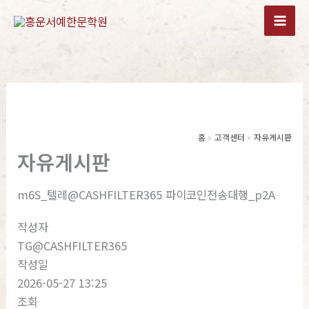
콘
텐
츠
로
건
너
뛰
기
홈
고객센터
자유게시판
자유게시판
m6S_텔레@CASHFILTER365 파이코인전송대행_p2A
작성자
TG@CASHFILTER365
작성일
2026-05-27 13:25
조회