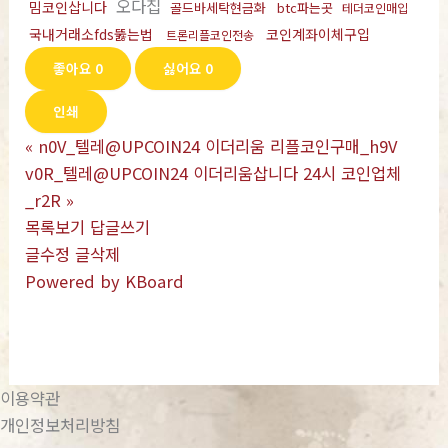
오다집
밈코인삽니다
골드바세탁현금화
btc파는곳
테더코인매입
국내거래소fds뚫는법
코인계좌이체구입
트론리플코인전송
좋아요
0
싫어요
0
인쇄
«
n0V_텔레@UPCOIN24 이더리움 리플코인구매_h9V
v0R_텔레@UPCOIN24 이더리움삽니다 24시 코인업체
_r2R
»
목록보기
답글쓰기
글수정
글삭제
Powered by KBoard
이용약관
개인정보처리방침