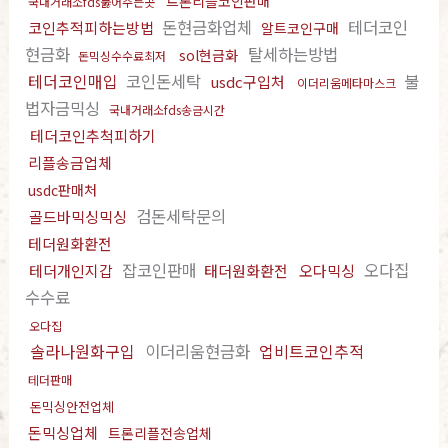
트론리플코인판매
국내거래소fds뚫어주는곳
돈현금화업체
테더코인
코인추적피하는방법
알트코인구매
현금화
탈세하는방법
sol현금화
돈믹싱수수료최저
테더코인매입
코인돈세탁
불
usdc구입처
이더리움메타마스크
법자금믹싱
국내거래소fds송금시간
테더코인추척피하기
리플송금업체
usdc판매처
검돈세탁문의
골드바믹싱믹싱
테더원화환전
잡코인판매
오다집
테더개인지갑
태더원화환전
오다믹싱
수수료
오다집
솔라나원화구입
이더리움현금화
업비트코인추적
테더판매
돈믹싱안전업체
돈믹싱업체
트론리플전송업체