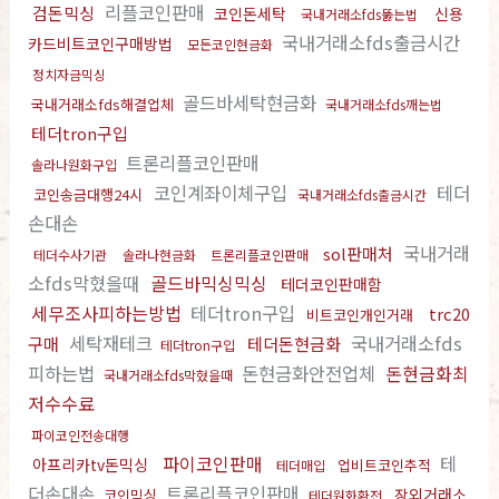
리플코인판매
검돈믹싱
코인돈세탁
신용
국내거래소fds뚫는법
국내거래소fds출금시간
카드비트코인구매방법
모든코인현금화
정치자금믹싱
골드바세탁현금화
국내거래소fds해결업체
국내거래소fds깨는법
테더tron구입
트론리플코인판매
솔라나원화구입
코인계좌이체구입
테더
코인송금대행24시
국내거래소fds출금시간
손대손
국내거래
sol판매처
테더수사기관
솔라나현금화
트론리플코인판매
소fds막혔을때
골드바믹싱믹싱
테더코인판매함
세무조사피하는방법
테더tron구입
trc20
비트코인개인거래
세탁재테크
국내거래소fds
구매
테더돈현금화
테더tron구입
피하는법
돈현금화안전업체
돈현금화최
국내거래소fds막혔을때
저수수료
파이코인전송대행
파이코인판매
테
아프리카tv돈믹싱
업비트코인추적
테더매입
더손대손
트론리플코인판매
장외거래소
코인믹싱
테더원화환전