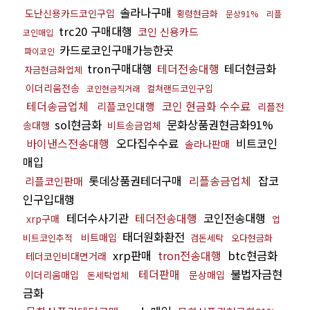
솔라나구매
도난신용카드코인구입
횡령현금화
문상91%
리플
trc20 구매대행
코인 신용카드
코인매입
카드로코인구매가능한곳
파이코인
tron구매대행
테더전송대행
테더현금화
자금현금화업체
이더리움전송
컬쳐랜드코인구입
코인현금직거래
테더송금업체
코인 현금화 수수료
리플코인대행
리플전
sol현금화
문화상품권현금화91%
송대행
비트송금업체
바이낸스전송대행
오다집수수료
비트코인
솔라나판매
매입
롯데상품권테더구매
리플송금업체
잡코
리플코인판매
인구입대행
테더수사기관
테더전송대행
코인전송대행
xrp구매
업
태더원화환전
비트매입
비트코인추적
검돈세탁
오다현금화
xrp판매
tron전송대행
btc현금화
테더코인비대면거래
테더판매
불법자금현
이더리움매입
문상매입
돈세탁업체
금화