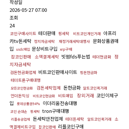
작성일
2026-05-27 07:00
조회
24
테더판매
아프리
코인구매사이트
핑세탁
비트코인개인거래
카tv돈세탁
문화상품권매
정치자금세탁
재정거래세탁대행사
입
문상비트구입
xrp구매
usdc매입
빗썸fds푸는법
정
잡코인판매
소액결제세탁
테더현금화
치자금세탁
비트코인판매사이트
검돈현금화업체
핑돈현금화
테더트론구매대행
돈현금화
검돈세탁업체
알트코인퀵거래
모든코인현금화
장외거래
코인이체구
언더돈믹싱
비트매입
비트코인현금화
입
이더리움전송대행
롯데상품권94%
tron구매대행
코인 손대손
핑세탁
돈세탁안전업체
테더돈세탁
소
알트코인퀵거래
리플송금업체
리플코인구매
액결제비트구입
잡코인판매