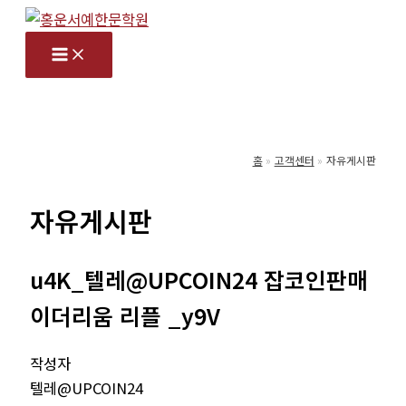
콘
텐
츠
로
건
너
홈
고객센터
자유게시판
뛰
기
자유게시판
u4K_텔레@UPCOIN24 잡코인판매
이더리움 리플 _y9V
작성자
텔레@UPCOIN24