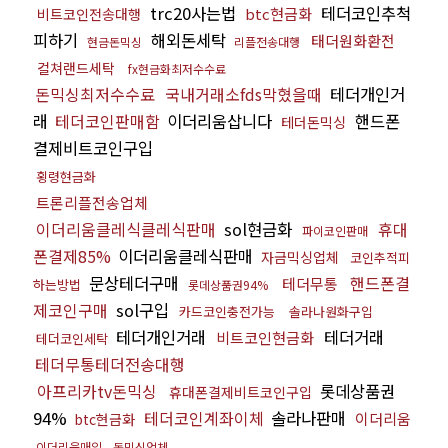
trc20사는법
테더코인추척
btc현금화
비트코인전송대행
피하기
해외돈세탁
태더원화환전
현금돈믹싱
리플전송대행
컬쳐랜드세탁
fx현금화최저수수료
돈믹싱최저수수료
국내거래소fds막혔을때
테더개인거
래
테더코인판매함
이더리움삽니다
핸드폰
테더돈믹싱
결제비트코인구입
횡령현금화
트론리플전송업체
이더리움클레식클레식판매
sol현금화
휴대
파이코인판매
폰결제85%
이더리움클레식판매
자금믹싱업체
코인추적피
문상테더구매
핸드폰결
테더무통
하는방법
롯데상품권94%
제코인구매
sol구입
카드코인충전가능
솔라나원화구입
테더개인거래
테더거래
비트코인현금화
테더코인세탁
테더무통테더전송대행
아프리카tv돈믹싱
롯데상품권
휴대폰결제비트코인구입
94%
테더코인계좌이체
솔라나판매
이더리움
btc현금화
이더리움매입
돈믹싱업체