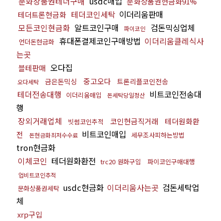
문화상품권테더구매
usdc매입
문화상품권현금화91%
테더코인세탁
이더리움판매
테더트론현금화
모든코인현금화
알트코인구매
검돈믹싱업체
파이코인
휴대폰결제코인구매방법
이더리움클레식사
언더돈현금화
는곳
오다집
블테판매
중고오다
금은돈믹싱
트론리플코인전송
오다세탁
테더전송대행
비트코인전송대
이더리움매입
돈세탁당일정산
행
장외거래업체
코인현금직거래
테더원화환
빗썸코인추적
비트코인매입
전
세무조사피하는방법
돈현금화최저수수료
tron현금화
이체코인
테더원화환전
trc20 원화구입
파이코인구매대행
업비트코인추적
usdc현금화
이더리움사는곳
검돈세탁업
문화상품권세탁
체
xrp구입