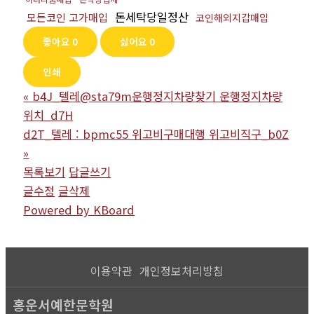
돈세탁당일정산
모든코인 고가매입
코인해외지갑매입
좋아요
0
싫어요
0
인쇄
«
b4J_텔레@sta79m운행정지차량찾기 운행정지차량
위치_d7H
d2T_텔레 : bpmc55 위고비구매대행 위고비직구_b0Z
»
목록보기
답글쓰기
글수정
글삭제
Powered by KBoard
이용약관
개인정보처리방침
홍운서예한문학원