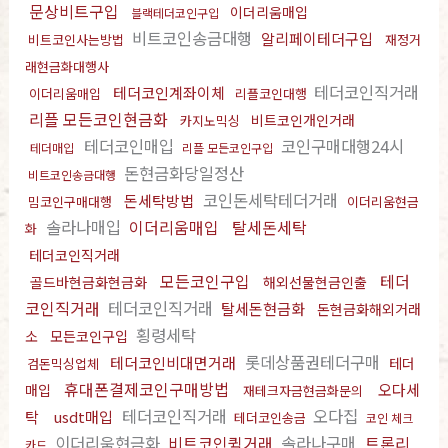
문상비트구입
이더리움매입
블랙테더코인구입
비트코인송금대행
알리페이테더구입
비트코인사는방법
재정거
래현금화대행사
테더코인직거래
테더코인계좌이체
이더리움매입
리플코인대행
리플 모든코인현금화
비트코인개인거래
카지노믹싱
테더코인매입
코인구매대행24시
테더매입
리플 모든코인구입
돈현금화당일정산
비트코인송금대행
코인돈세탁테더거래
돈세탁방법
밈코인구매대행
이더리움현금
솔라나매입
이더리움매입
탈세돈세탁
화
테더코인직거래
모든코인구입
테더
골드바현금화현금화
해외선물현금인출
코인직거래
테더코인직거래
탈세돈현금화
돈현금화해외거래
횡령세탁
소
모든코인구입
롯데상품권테더구매
테더코인비대면거래
테더
검돈믹싱업체
휴대폰결제코인구매방법
오다세
매입
재테크자금현금화문의
테더코인직거래
오다집
탁
usdt매입
테더코인송금
코인 체크
이더리움현금화
비트코인퀵거래
솔라나구매
트론리
카드