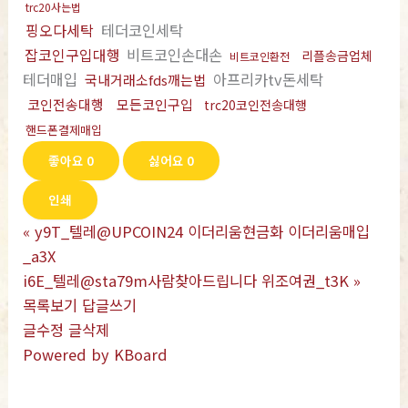
trc20사는법
핑오다세탁
테더코인세탁
잡코인구입대행
비트코인손대손
리플송금업체
비트코인환전
테더매입
아프리카tv돈세탁
국내거래소fds깨는법
코인전송대행
모든코인구입
trc20코인전송대행
핸드폰결제매입
좋아요
0
싫어요
0
인쇄
«
y9T_텔레@UPCOIN24 이더리움현금화 이더리움매입
_a3X
i6E_텔레@sta79m사람찾아드립니다 위조여권_t3K
»
목록보기
답글쓰기
글수정
글삭제
Powered by KBoard