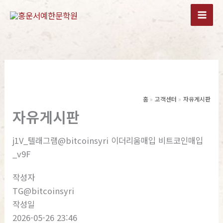
콘
텐
츠
로
건
너
뛰
기
홈
고객센터
자유게시판
자유게시판
j1V_텔래그램@bitcoinsyri 이더리움매입 비트코인매입
_v9F
작성자
TG@bitcoinsyri
작성일
2026-05-26 23:46