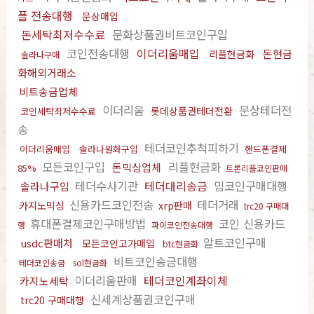
플 전송대행
문상매입
돈세탁최저수수료
문화상품권비트코인구입
코인전송대행
이더리움매입
돈현금
리플현금화
솔라나구매
화해외거래소
비트송금업체
이더리움
문상테더전
롯데상품권테더전환
코인세탁최저수수료
송
테더코인추척피하기
이더리움매입
솔라나원화구입
핸드폰결제
모든코인구입
리플현금화
돈믹싱업체
85%
트론리플코인판매
테더수사기관
테더대리송금
밈코인구매대행
솔라나구입
신용카드코인전송
테더거래
카지노믹싱
xrp판매
trc20 구매대
휴대폰결제코인구매방법
코인 신용카드
행
파이코인전송대행
알트코인구매
usdc판매처
모든코인고가매입
btc현금화
비트코인송금대행
테더코인송금
sol현금화
이더리움판매
테더코인계좌이체
카지노세탁
신세계상품권코인구매
trc20 구매대행