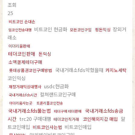
조회
25
비트코인 손대손
비트코인 현금화
장외거
핑돈믹싱
모든코인구입
밈코인전송대행
래소
이더리움판매
테더코인판매
돈믹싱
소액결제테더구매
국내거래소fds막혔을때
카지노세탁
롯데상품권코인구매방법
코인믹싱
usdc현금화
재정거래믹싱대행사
컬쳐랜드코인구매
국내거래소fds시간
이더리움사는곳
트론리플코인전송
국내거래소fds뚫는법
국내거래소fds송금
테더구매 테더판매
시간
trc20 구매대행
알
코인해외지갑 매입
테더코인직거래
트코인매입
비트코인매입
비트코인사는법