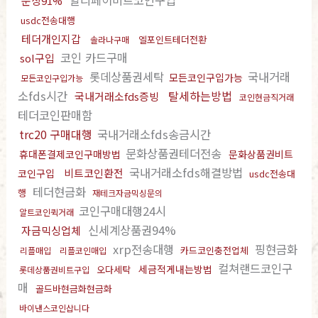
알리페이비트코인구입
문상91%
usdc전송대행
테더개인지갑
엘포인트테더전환
솔라나구매
코인 카드구매
sol구입
롯데상품권세탁
국내거래
모든코인구입가능
모든코인구입가능
소fds시간
탈세하는방법
국내거래소fds증빙
코인현금직거래
테더코인판매함
trc20 구매대행
국내거래소fds송금시간
문화상품권테더전송
휴대폰결제코인구매방법
문화상품권비트
국내거래소fds해결방법
비트코인환전
코인구입
usdc전송대
테더현금화
행
재테크자금믹싱문의
코인구매대행24시
알트코인퀵거래
신세계상품권94%
자금믹싱업체
xrp전송대행
핑현금화
카드코인충전업체
리플매입
리플코인매입
컬쳐랜드코인구
세금적게내는방법
오다세탁
롯데상품권비트구입
매
골드바현금화현금화
바이낸스코인삽니다