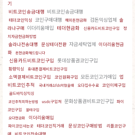
기
비트코인송금대행
비트코인송금대행
코인구매대행
검돈믹싱업체
솔
테더코인믹싱
해외돈현금화
이더리움매입
테더현금화
라나구매
신용카드비트코인구입
정
치자금현금화방법
자금세탁업체
솔라나전송대행
문상테더전환
이더리움현금
화
돈현금화해드립니다
신용카드비트코인구입
롯데상품권코인구입
횡령믹싱
휴대폰결제비트코인구입
모든코인고가매입
업
소액결제비트코인구입
코인원화구입
비트코인추적
코인이체구입
오다집수수료
국내거래소fds막혔을때
골드바믹싱믹싱
문화상품권비트코인구입
usdc구입처
파이
코인추적피하는방법
코인구입
블테구입
이더리움매입
오다현금화
문상코인구매방법
테더코인직거래
리플코인구
파이코인사는곳
매
비트코인전송대행