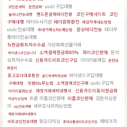
usdc구입대행
코인돈세탁
돈현금화
코인구매사이트
코인
핸드폰결제테더전환
솔라나전송대행
구매대행
테더수사기관
태더원화환전
세금적게내는방법
usdc전송대행
문상테더전송
테더무
국내거래소fds깨는법
통테더전송대행
fx현금화최저수수료
가상화폐선물거래
소액결제현금화85%
파이코인판매
돈믹
바이낸스코인삽니다
싱최저수수료
신용카드비트코인구입
이더리움매입
돈현금
화문의
바이낸스구입대행
중고오다대포통장
골드바세탁현금화
usdc구입처
빗썸fds푸는법
소액결제코인구매
구매대행
신용카드미동의현금화
재정거래세탁대행사
이더리움파는곳
트론 리플코인판매
리플코인판매
검돈믹싱문
자금믹싱업체
의
세무조사피하는방법
xrp전송대행
재정거래세탁대행사
핑오다믹싱
재테크자
비트코인전송대행
롯데상품권비트코인구입