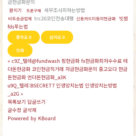
금현금화문의
세무조사피하는방법
환치기
트론구매
trc20코인전송대행
빗썸
비트송금업체
신용카드미동의현금화
fds푸는법
좋아요
0
싫어요
0
인쇄
«
c9Z_텔레@fundwash 핑현금화 fx현금화최저수수료 테
더돈현금화 코인현금직거래 자금현금화문의 중고오다 현금
돈현금화 언더돈현금화_a3K
u9Q_텔레:BSECRET7 인생망치는법 인생망치는방법
_a2G
»
목록보기
답글쓰기
글수정
글삭제
Powered by KBoard