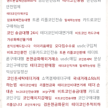
금은돈현금화
테더코인송금
돈현금화
핸드폰결제현금화85%
안전업체
테더코인이체구입
트론 리플코인전송
카드로코인
암호화폐전송대행
탈세하는방법
구매하는법
코인 송금대행 24시
테더코인비대면거래
비트코인 카드구매
가상화폐선물거래
usdc구입처
오다집수수료
이더리움매입
돈믹싱해드립니다
신용카드코인전송
테더트
비트코인환전
트론 리플코인판매
론구매대행
돈현금화해외거래소
usdc매입
문상
코인돈세탁
코인구매방법
테더코인판매함
돈
테더코인직거래
탈세하는방법
믹싱당일정산
코인돈세탁테더거래
소액결제테더구매
국내거래소fds피
하는법
테더 손
리플현금화
테더코인비대면거래
테더코인매입
대손
비트코인송금대행
카드로
xrp구매
trc20코인전송대행
코인구입
코인해외지갑매입
코인구매대행
비트코인전송대행
검돈현금화문의
테더코인추척피하
리플삽니다
코인이체구입