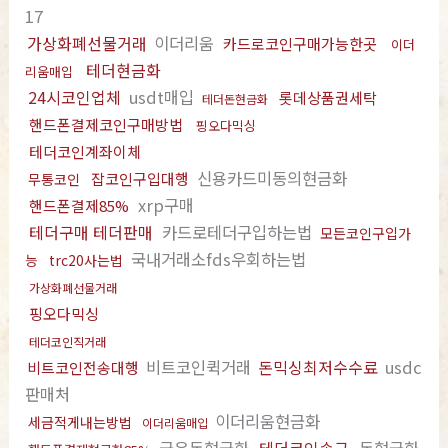
17
가상화폐선물거래
이더리움
카드로코인구매가능한곳
이더
테더현금화
리움매입
24시코인업체
usdt매입
롯데상품권세탁
테더돈현금화
핸드폰결제코인구매방법
핑오다믹싱
테더코인계좌이체
신용카드미동의현금화
잡코인구입대행
무통코인
xrp구매
핸드폰결제85%
테더구매 테더판매
카드로테더구입하는법
모든코인구입가
국내거래소fds우회하는법
능
trc20사는법
가상화폐선물거래
핑오다믹싱
테더코인직거래
비트코인퀵거래
돈믹싱최저수수료
usdc
비트코인전송대행
판매처
이더리움현금화
세금적게내는방법
이더리움매입