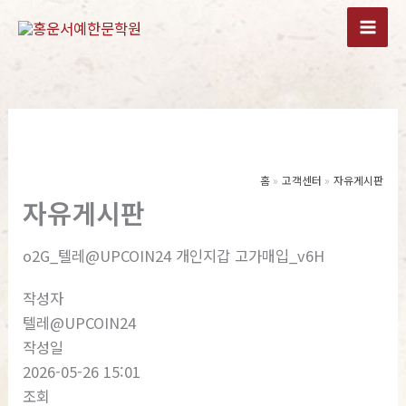
콘
텐
츠
로
건
너
뛰
기
홈
고객센터
자유게시판
자유게시판
o2G_텔레@UPCOIN24 개인지갑 고가매입_v6H
작성자
텔레@UPCOIN24
작성일
2026-05-26 15:01
조회