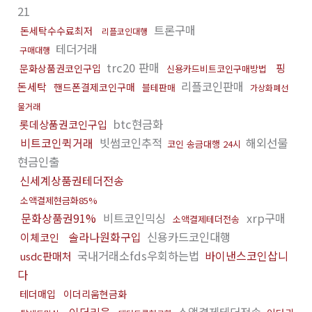
21
트론구매
돈세탁수수료최저
리플코인대행
테더거래
구매대행
trc20 판매
핑
문화상품권코인구입
신용카드비트코인구매방법
리플코인판매
돈세탁
핸드폰결제코인구매
블테판매
가상화폐선
물거래
btc현금화
롯데상품권코인구입
비트코인퀵거래
빗썸코인추적
해외선물
코인 송금대행 24시
현금인출
신세계상품권테더전송
소액결제현금화85%
문화상품권91%
비트코인믹싱
xrp구매
소액결제테더전송
솔라나원화구입
신용카드코인대행
이체코인
국내거래소fds우회하는법
바이낸스코인삽니
usdc판매처
다
테더매입
이더리움현금화