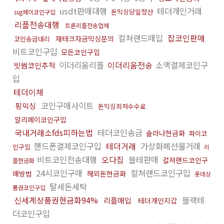
usdt판매대행
테더개인거래
돈믹싱당일정산
ssg페이코인구입
리플전송대행
트론리플전송업체
컬쳐랜드매입
잡코인판매
재테크자금믹싱문의
코인송금대리
비트코인구입
모든코인구입
이더리움리플
이더리움전송
소액결제코인구
빗썸코인추적
입
테더이체
코인구매사이트
핑믹싱
돈믹싱최저수수료
알리페이코인구입
국내거래소fds피하는법
테더코인송금
솔라나현금화
파이코
핸드폰결제코인구입
테더거래
가상화폐선물거래
인구입
리
비트코인전송대행
오다집
블테판매
컬쳐랜드코인구
플현금화
24시코인구매
컬쳐랜드코인구입
매방법
해외돈현금화
롯데상
탈세돈세탁
품권코인구입
신세계상품권현금화94%
블랙테
리플매입
테더개인지갑
더코인구입