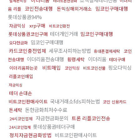
이더리움
소액결제테더전송
이더리
탈세돈믹싱
테더트론현금화
코인전송대행
밈코인구매대행
돈믹싱해외거래소
움 리플
롯데상품권94%
xrp구매
자금믹싱
비트코인환전
테더개인거래
밈코인구매대행
롯데상품권코인구매
밈코인구매대행
오다현금화
카드코인충전업체
세무조사피하는방법
코인
휴대폰결제세탁
이더리움전송대행
이더리움
횡령세탁
전송대행
테더구매
비트매입
핑오다믹싱
이더리움파는곳
코인믹싱
비트코인선물
리플코인매입
자금믹싱
테더 손대손
국내거래소fds피하는법
비트코인판매사이트
코인 신용카드
돈현금화최저수수료
돈세탁
자금현금화문의
트론 리플코인전송
24시코인업체
롯데상품권테더구매
24시코인업체
정치자금현금화방법
비트코인판매사이트