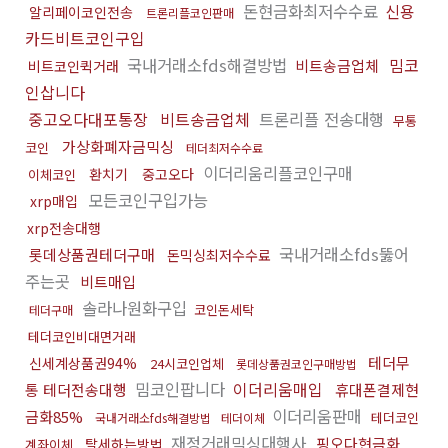
돈현금화최저수수료
신용
알리페이코인전송
트론리플코인판매
카드비트코인구입
국내거래소fds해결방법
밈코
비트송금업체
비트코인퀵거래
인삽니다
중고오다대포통장
비트송금업체
트론리플 전송대행
무통
가상화폐자금믹싱
코인
테더최저수수료
이더리움리플코인구매
환치기
중고오다
이체코인
모든코인구입가능
xrp매입
xrp전송대행
국내거래소fds뚫어
롯데상품권테더구매
돈믹싱최저수수료
주는곳
비트매입
솔라나원화구입
코인돈세탁
테더구매
테더코인비대면거래
테더무
신세계상품권94%
24시코인업체
롯데상품권코인구매방법
밈코인팝니다
이더리움매입
통 테더전송대행
휴대폰결제현
이더리움판매
금화85%
테더코인
국내거래소fds해결방법
테더이체
재정거래믹싱대행사
핑오다현금화
탈세하는방법
계좌이체