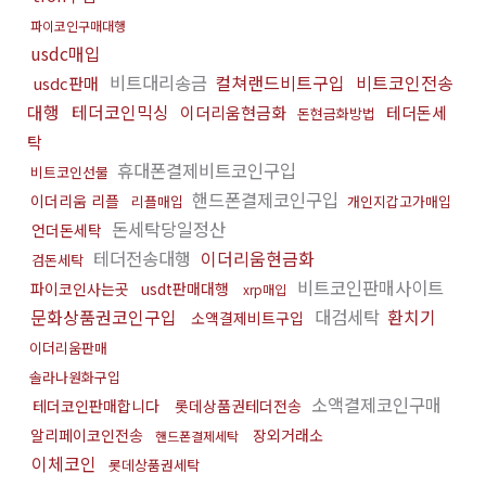
파이코인구매대행
usdc매입
비트대리송금
컬쳐랜드비트구입
비트코인전송
usdc판매
대행
테더코인믹싱
이더리움현금화
테더돈세
돈현금화방법
탁
휴대폰결제비트코인구입
비트코인선물
핸드폰결제코인구입
이더리움 리플
리플매입
개인지갑고가매입
돈세탁당일정산
언더돈세탁
테더전송대행
이더리움현금화
검돈세탁
비트코인판매사이트
파이코인사는곳
usdt판매대행
xrp매입
문화상품권코인구입
대검세탁
환치기
소액결제비트구입
이더리움판매
솔라나원화구입
소액결제코인구매
테더코인판매합니다
롯데상품권테더전송
알리페이코인전송
장외거래소
핸드폰결제세탁
이체코인
롯데상품권세탁