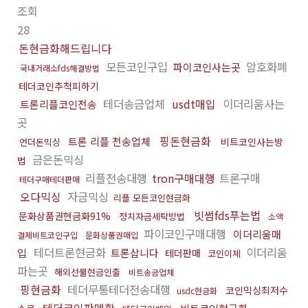
조회
28
돈현금화해드립니다
모든코인구입
암호화폐
파이코인사는곳
국내거래소fds해결방법
테더코인추척피하기
테더송금업체
usdt매입
이더리움사는
트론리플코인전송
곳
핑돈현금화
트론 리플 전송업체
비트코인사는방
언더돈믹싱
금은돈믹싱
법
리플전송대행
tron구매대행
트론구매
테더구매테더판매
오다믹싱
자금믹싱
리플 모든코인현금화
빗썸fds푸는법
문화상품권현금화91%
정치자금세탁방법
소액
파이코인구매대행
이더리움매
결제비트코인구입
문화상품권매입
테더트론현금화
이더리움
입
트론삽니다
테더판매
코인이체
파는곳
해외선물현금인출
비트송금업체
핑현금화
테더무통테더전송대행
코인믹싱최저수
usdc현금화