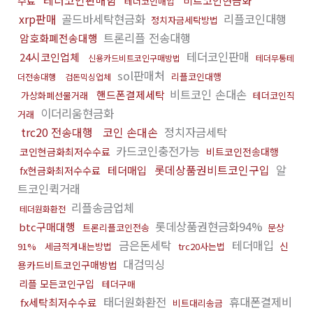
테더코인판매함
비트코인현금화
수료
테더코인매입
xrp판매
골드바세탁현금화
리플코인대행
정치자금세탁방법
트론리플 전송대행
암호화폐전송대행
테더코인판매
24시코인업체
신용카드비트코인구매방법
테더무통테
sol판매처
리플코인대행
더전송대행
검돈믹싱업체
비트코인 손대손
핸드폰결제세탁
가상화폐선물거래
테더코인직
이더리움현금화
거래
trc20 전송대행
코인 손대손
정치자금세탁
카드코인충전가능
코인현금화최저수수료
비트코인전송대행
롯데상품권비트코인구입
알
테더매입
fx현금화최저수수료
트코인퀵거래
리플송금업체
테더원화환전
롯데상품권현금화94%
btc구매대행
트론리플코인전송
문상
금은돈세탁
테더매입
신
91%
세금적게내는방법
trc20사는법
대검믹싱
용카드비트코인구매방법
리플 모든코인구입
테더구매
태더원화환전
휴대폰결제비
fx세탁최저수수료
비트대리송금