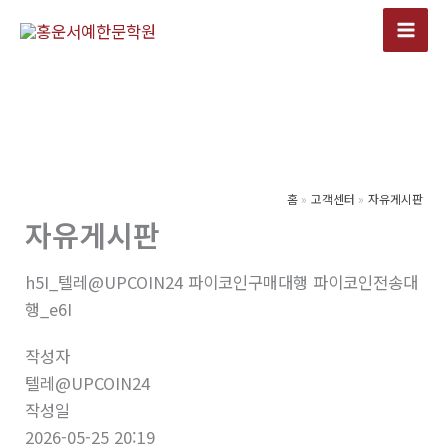
콘
텐
츠
로
건
너
뛰
기
홈
고객센터
자유게시판
자유게시판
h5I_텔레@UPCOIN24 파이코인구매대행 파이코인전송대
행_e6I
작성자
텔레@UPCOIN24
작성일
2026-05-25 20:19