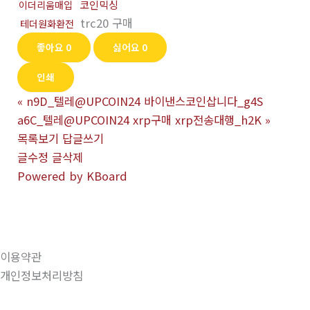
코인믹싱
이더리움매입
trc20 구매
테더원화환전
좋아요
0
싫어요
0
인쇄
«
n9D_텔레@UPCOIN24 바이낸스코인삽니다_g4S
a6C_텔레@UPCOIN24 xrp구매 xrp전송대행_h2K
»
목록보기
답글쓰기
글수정
글삭제
Powered by KBoard
이용약관
개인정보처리방침