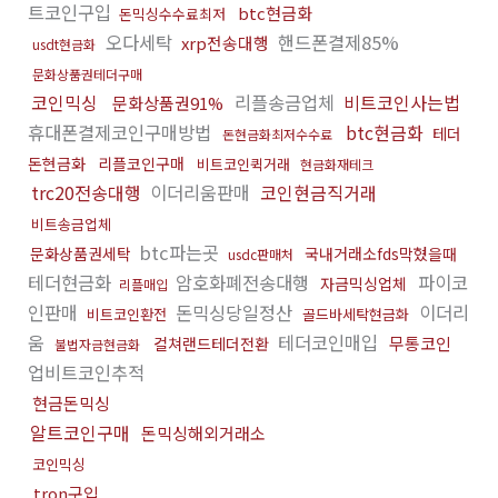
트코인구입
btc현금화
돈믹싱수수료최저
오다세탁
핸드폰결제85%
xrp전송대행
usdt현금화
문화상품권테더구매
코인믹싱
리플송금업체
비트코인사는법
문화상품권91%
휴대폰결제코인구매방법
btc현금화
테더
돈현금화최저수수료
돈현금화
리플코인구매
비트코인퀵거래
현금화재테크
trc20전송대행
이더리움판매
코인현금직거래
비트송금업체
btc파는곳
문화상품권세탁
국내거래소fds막혔을때
usdc판매처
테더현금화
암호화폐전송대행
파이코
자금믹싱업체
리플매입
인판매
돈믹싱당일정산
이더리
비트코인환전
골드바세탁현금화
움
테더코인매입
무통코인
컬쳐랜드테더전환
불법자금현금화
업비트코인추적
현금돈믹싱
알트코인구매
돈믹싱해외거래소
코인믹싱
tron구입