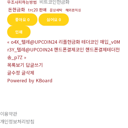
비트코인현금화
무조사피하는방법
돈현금화
trc20 판매
문상세탁
해외돈믹싱
좋아요
0
싫어요
0
인쇄
«
o4X_텔레@UPCOIN24 리플현금화 테더코인 매입_v0M
r3Y_텔레@UPCOIN24 핸드폰결제코인 핸드폰결제테더전
송_p7Z
»
목록보기
답글쓰기
글수정
글삭제
Powered by KBoard
이용약관
개인정보처리방침