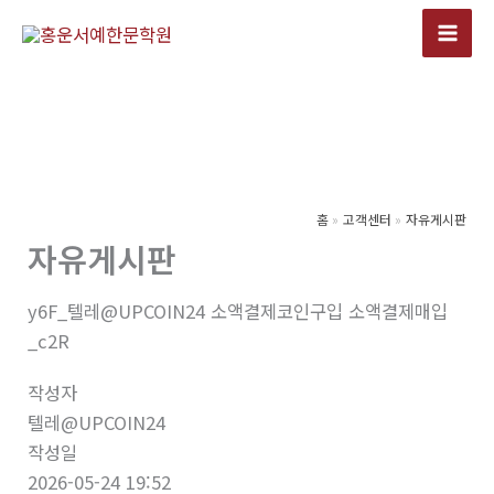
콘
텐
츠
로
건
너
뛰
기
홈
고객센터
자유게시판
자유게시판
y6F_텔레@UPCOIN24 소액결제코인구입 소액결제매입
_c2R
작성자
텔레@UPCOIN24
작성일
2026-05-24 19:52