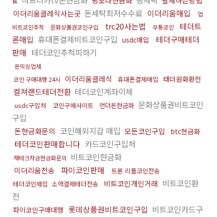
아프리카tv돈현금화
핑세탁
핑오다현금화
탈세하는방법
료
돈세탁최저수수료
이더리움매입
이더리움클레식사는곳
업
trc20사는법
테더트
비트코인추적
문화상품권코인구입
무통코인
론매입
휴대폰결제비트코인구입
테더구매테더
usdc매입
판매
테더코인추척피하기
돈믹싱업체
이더리움클레식
태더원화환전
휴대폰결제매입
코인 구매대행 24시
컬쳐랜드테더전환
테더코인계좌이체
문화상품권비트코인
usdc구입처
코인구매사이트
언더돈현금화
구입
코인해외지갑 매입
돈현금화문의
모든코인구입
btc현금화
테더코인판매합니다
카드코인구입처
비트코인현금화
재테크자금현금화문의
파이코인판매
이더리움전송
트론 리플코인전송
비트코인환
비트코인개인거래
테더코인매입
소액결제테더전송
전
롯데상품권비트코인구입
비트코인카드구
파이코인구매대행