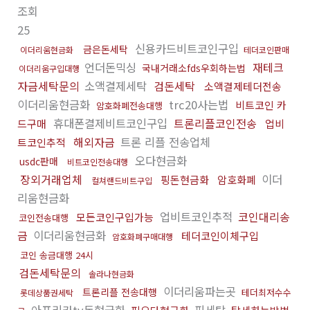
조회
25
신용카드비트코인구입
금은돈세탁
이더리움현금화
테더코인판매
언더돈믹싱
재테크
국내거래소fds우회하는법
이더리움구입대행
자금세탁문의
소액결제세탁
검돈세탁
소액결제테더전송
이더리움현금화
trc20사는법
비트코인 카
암호화폐전송대행
휴대폰결제비트코인구입
트론리플코인전송
드구매
업비
해외자금
트론 리플 전송업체
트코인추적
오다현금화
usdc판매
비트코인전송대행
장외거래업체
이더
핑돈현금화
암호화폐
컬쳐랜드비트구입
리움현금화
업비트코인추적
코인대리송
모든코인구입가능
코인전송대행
금
이더리움현금화
테더코인이체구입
암호화폐구매대행
코인 송금대행 24시
검돈세탁문의
솔라나현금화
이더리움파는곳
트론리플 전송대행
테더최저수수
롯데상품권세탁