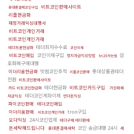
비트코인판매사이트
휴대폰결제코인구입
리플현금화
재정거래믹싱대행사
비트코인개인거래
비트코인개인거래
테더최저수수료
테더트론현금화
코인이체
코인이체구입
암
비트코인매입
정치자금믹싱방법
trc20사는법
호화폐구매대행
빗썸코인추적
롯데상품권테더
이더리움현금화
리플코인판매
전환
비트코인판매사이트
테더현금화
비트코인카드구입
카드 비트코인현금화
가상화폐
테더코인계좌이체
자금믹싱
언더돈믹싱
파이코인판매
테더코인매입
tron구입
이더리움판매
비트코인개인거래
오다믹싱
24시코인업체
테더구매 테더판매
돈세탁해드립니다
코인 송금대행 24시
휴대폰결제세탁
세