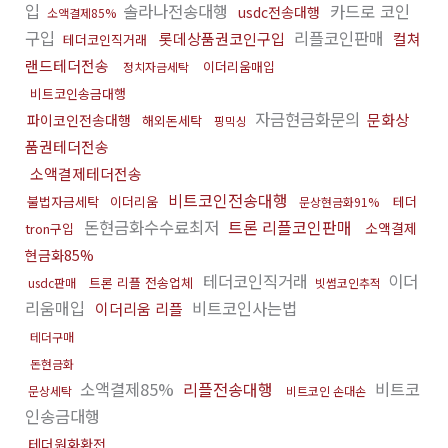
입
솔라나전송대행
카드로 코인
usdc전송대행
소액결제85%
구입
리플코인판매
롯데상품권코인구입
컬쳐
테더코인직거래
랜드테더전송
이더리움매입
정치자금세탁
비트코인송금대행
자금현금화문의
문화상
파이코인전송대행
해외돈세탁
핑믹싱
품권테더전송
소액결제테더전송
비트코인전송대행
불법자금세탁
이더리움
테더
문상현금화91%
돈현금화수수료최저
트론 리플코인판매
소액결제
tron구입
현금화85%
테더코인직거래
이더
트론 리플 전송업체
usdc판매
빗썸코인추적
리움매입
비트코인사는법
이더리움 리플
테더구매
돈현금화
소액결제85%
리플전송대행
비트코
문상세탁
비트코인 손대손
인송금대행
테더원화환전