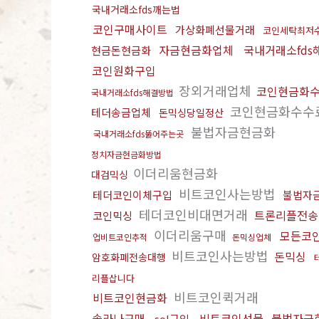
국내거래소fds깨는법
코인구매사이트
가상화폐선물거래
코인세탁최저
자금현금화업체
국내거래소fds
현금돈현금화
코인원화구입
장외거래업체
코인현금화
국내거래소fds해결방법
코인현금화수수
테더송금업체
돈믹싱당일정산
불법자금현금화
국내거래소fds뚫어주는곳
정치자금현금화방법
이더리움현금화
대검믹싱
비트코인사는방법
테더코인이체구입
불법자
테더코인비대면거래
트론리플전송
코인믹싱
이더리움구매
모든코
업비트코인추적
돈믹싱업체
비트코인사는방법
돈믹싱
암호화폐전송대행
리플삽니다
비트코인퀵거래
비트코인현금화
솔라나구매
비트코인선물
불법자금
sol구입