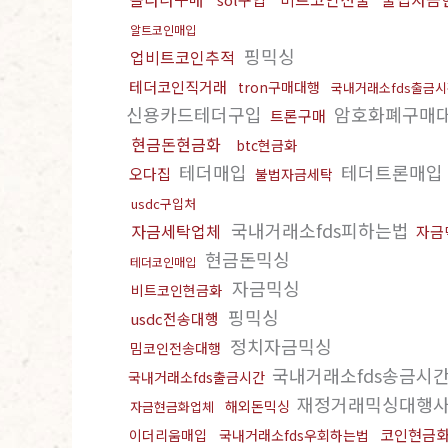
알트코인매입
핑믹싱
업비트코인추적
테더코인직거래
tron구매대행
국내거래소fds출금
신용카드테더구입
암호화폐구매
트론구매
현금돈현금화
btc현금화
테더매입
테더트론매입
오다집
불법자금세탁
usdc구입처
국내거래소fds피하는법
자금세탁업체
자금
현금돈믹싱
테더코인매입
자금믹싱
비트코인현금화
핑믹싱
usdc전송대행
정치자금믹싱
밈코인전송대행
국내거래소fds송금시
국내거래소fds출금시간
재정거래믹싱대행
해외돈믹싱
자금현금화업체
코인현금
이더리움매입
국내거래소fds우회하는법