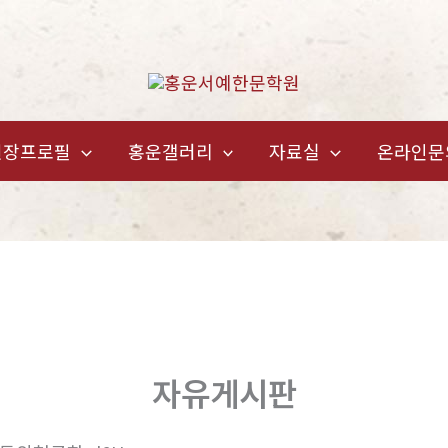
원장프로필
홍운갤러리
자료실
온라인문
자유게시판