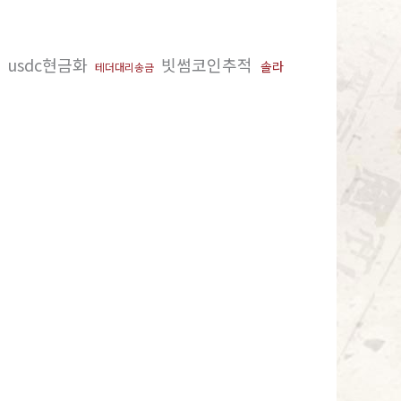
usdc현금화
빗썸코인추적
솔라
테더대리송금