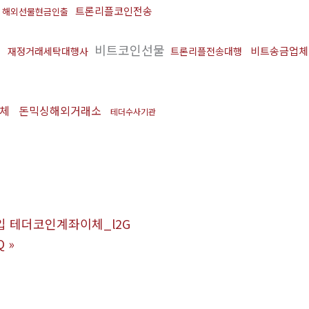
입
트론리플코인전송
해외선물현금인출
처
비트코인선물
비트송금업체
재정거래세탁대행사
트론리플전송대행
업체
돈믹싱해외거래소
테더수사기관
체구입 테더코인계좌이체_l2G
Q
»