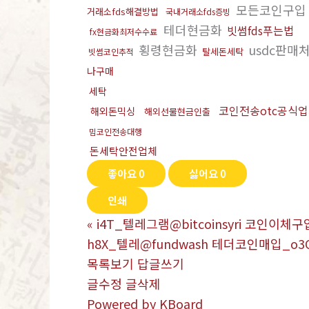
모든코인구
거래소fds해결방법
국내거래소fds증빙
테더현금화
빗썸fds푸는법
fx현금화최저수수료
횡령현금화
usdc판매
탈세돈세탁
빗썸코인추적
나구매
세탁
코인전송otc공식
해외돈믹싱
해외선물현금인출
밈코인전송대행
돈세탁안전업체
좋아요
0
싫어요
0
인쇄
«
i4T_텔레그램@bitcoinsyri 코인이
h8X_텔레@fundwash 테더코인매입_o3
목록보기
답글쓰기
글수정
글삭제
Powered by KBoard