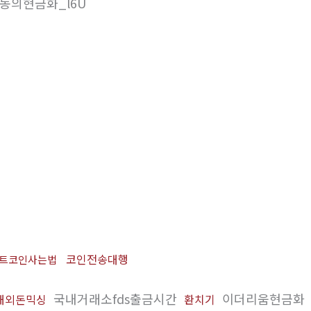
 미동의현금화_l6U
코인전송대행
트코인사는법
국내거래소fds출금시간
이더리움현금화
해외돈믹싱
환치기