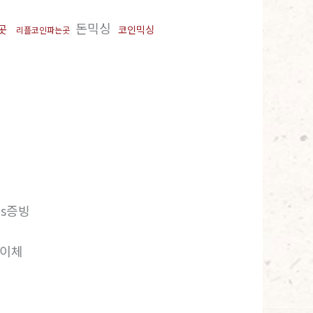
돈믹싱
곳
코인믹싱
리플코인파는곳
s증빙
이체