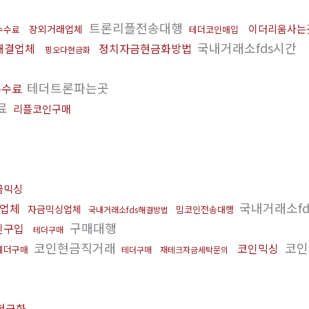
트론리플전송대행
이더리움사는
장외거래업체
수수료
테더코인매입
국내거래소fds시간
해결업체
정치자금현금화방법
핑오다현금화
테더트론파는곳
수수료
료
리플코인구매
금믹싱
국내거래소fd
업체
자금믹싱업체
밈코인전송대행
국내거래소fds해결방법
구매대행
인구입
테더구매
코인현금직거래
코인
코인믹싱
테더구매
테더구매
재테크자금세탁문의
현금화