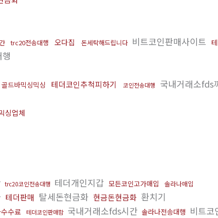
비트코인판매사이트
오다집
테
시간
trc20전송대행
돈세탁해드립니다
대행
국내거래소fds
테더코인추척피하기
골드바믹싱믹싱
코인전송대행
믹싱업체
간
테더개인지갑
모든코인고가매입
솔라나매입
trc20코인전송대행
사
탈세돈현금화
환치기
테더판매
현금돈현금화
국내거래소fds시간
비트코
화수수료
솔라나전송대행
테더코인판매함