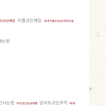
리플코인매입
더코인매입
국내거래소fds우회하는법
깨는법
인사는법
업비트코인추적
국내
비트코인송금대행