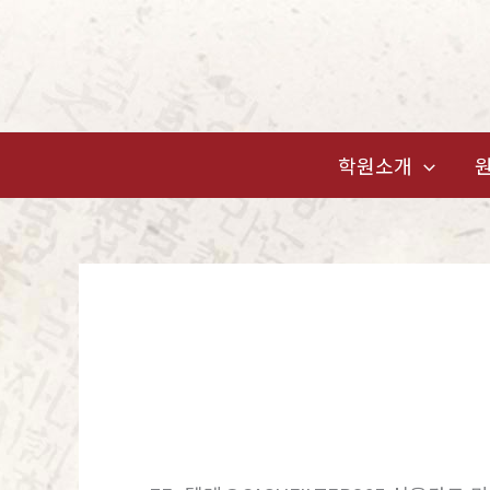
콘
텐
츠
로
건
학원소개
너
뛰
기