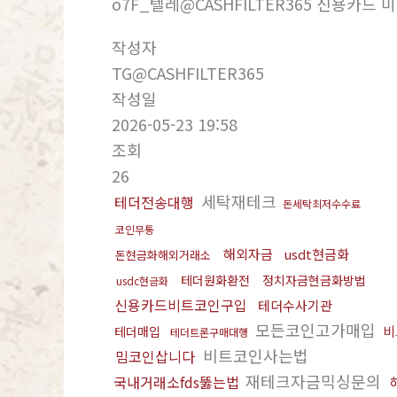
o7F_텔레@CASHFILTER365 신용카드
작성자
TG@CASHFILTER365
작성일
2026-05-23 19:58
조회
26
세탁재테크
테더전송대행
돈세탁최저수수료
코인무통
해외자금
usdt현금화
돈현금화해외거래소
테더원화환전
정치자금현금화방법
usdc현금화
신용카드비트코인구입
테더수사기관
모든코인고가매입
비
테더매입
테더트론구매대행
비트코인사는법
밈코인삽니다
재테크자금믹싱문의
국내거래소fds뚫는법