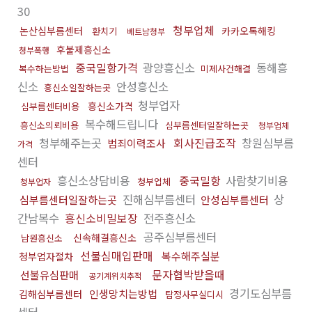
30
청부업체
논산심부름센터
카카오톡해킹
환치기
베트남청부
후불제흥신소
청부폭행
중국밀항가격
광양흥신소
동해흥
복수하는방법
미제사건해결
신소
안성흥신소
흥신소일잘하는곳
청부업자
흥신소가격
심부름센터비용
복수해드립니다
흥신소의뢰비용
심부름센터일잘하는곳
청부업체
청부해주는곳
회사진급조작
창원심부름
범죄이력조사
가격
센터
흥신소상담비용
중국밀항
사람찾기비용
청부업체
청부업자
진해심부름센터
상
심부름센터일잘하는곳
안성심부름센터
간남복수
흥신소비밀보장
전주흥신소
공주심부름센터
신속해결흥신소
남원흥신소
선불심매입판매
복수해주실분
청부업자절차
문자협박받을때
선불유심판매
공기계위치추적
경기도심부름
인생망치는방법
김해심부름센터
탐정사무실디시