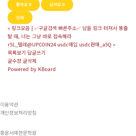
좋아요
0
싫어요
0
인쇄
«
링크모음 | ✅구글검색 빠른주소✅ 남들 링크 터져서 똥줄
탈 때, 너는 그냥 바로 접속해라
r5L_텔레@UPCOIN24 usdc매입 usdc판매_a5Q
»
목록보기
답글쓰기
글수정
글삭제
Powered by KBoard
이용약관
개인정보처리방침
홍운서예한문학원