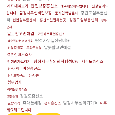
안전보장흥신소
계좌내역보기
신상털어드
해주세요해드립니다
강원도심부름센
탐정사무실비밀보장
립니다
문자협박받을때
터
강원도심부름센터
천안심부름센터
흥신소일잘하는곳
청부
업자
말못할고민해결
고민바로해결흥신소
탐정사무실상담비용
복수잘하는법흥신소
말못할고민해결
신분증위조
도와주실분
결혼전과거조사
탐정사무실의뢰위험성0%
제주도흥신소
인생망가트리기
마산흥신소
신분세탁
경기도흥신소
신분세탁
청부업자
어려운일흥신소
강원도흥신소
일본밀항
휴대폰해킹
탐정사무실의뢰가격
해주
음지흥신소
밀항가격
세요해드립니다