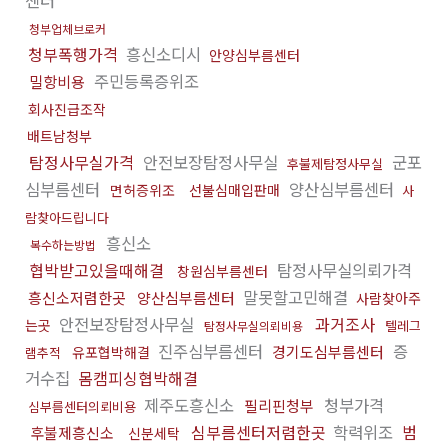
센터
청부업체브로커
청부폭행가격
흥신소디시
안양심부름센터
주민등록증위조
밀항비용
회사진급조작
배트남청부
탐정사무실가격
안전보장탐정사무실
군포
후불제탐정사무실
심부름센터
양산심부름센터
면허증위조
선불심매입판매
사
람찾아드립니다
흥신소
복수하는방법
협박받고있을때해결
탐정사무실의뢰가격
창원심부름센터
말못할고민해결
흥신소저렴한곳
양산심부름센터
사람찾아주
안전보장탐정사무실
과거조사
는곳
텔레그
탐정사무실의뢰비용
진주심부름센터
증
경기도심부름센터
유포협박해결
램추적
거수집
몸캠피싱협박해결
제주도흥신소
청부가격
필리핀청부
심부름센터의뢰비용
심부름센터저렴한곳
학력위조
범
후불제흥신소
신분세탁