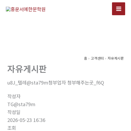
콘
텐
츠
로
건
너
뛰
기
홈
고객센터
자유게시판
자유게시판
u8J_텔레@sta79m청부업자 청부해주는곳_f6Q
작성자
TG@sta79m
작성일
2026-05-23 16:36
조회