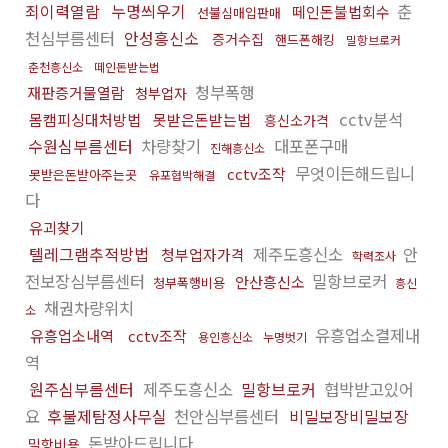
죄이력열람
누명씌우기
춘
떼인돈불법회수
선불심매입판매
천심부름센터
안성흥신소
증거수집
핸드폰해킹
밀항브로커
춘천흥신소
떼인돈받는법
청부폭행
재판증거물열람
청부업자
cctv분석
몸캠피싱대처방법
못받은돈받는법
흥신소가격
수원심부름센터
차량찾기
대포폰구매
진해흥신소
무엇이든해드립니
cctv조작
못받은돈받아주는곳
유포협박해결
다
유괴찾기
텔레그램추적방법
제주도흥신소
안
청부업자가격
학력조사
전보장심부름센터
밀항브로커
안산흥신소
청부폭행비용
흥신
채권차량위치
소
유흥업소결제내
유흥업소내역
cctv조작
용인흥신소
누명벗기
역
원주심부름센터
제주도흥신소
밀항브로커
협박받고있어
요
후불제탐정사무실
천안심부름센터
비밀보장비밀보장
돈받아드립니다
밀항비용