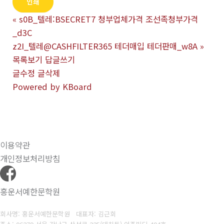
인쇄
«
s0B_텔레:BSECRET7 청부업체가격 조선족청부가격
_d3C
z2I_텔레@CASHFILTER365 테더매입 테더판매_w8A
»
목록보기
답글쓰기
글수정
글삭제
Powered by KBoard
이용약관
개인정보처리방침
홍운서예한문학원
회사명: 홍운서예한문학원 대표자: 김근회