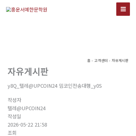
콘
텐
츠
로
건
너
뛰
기
홈
고객센터
자유게시판
자유게시판
y8Q_텔레@UPCOIN24 밈코인전송대행_y0S
작성자
텔레@UPCOIN24
작성일
2026-05-22 21:58
조회