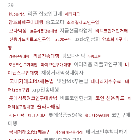
29
리플 잡코인판매
해외자금
현금돈믹싱
중고오다
암호화폐구매대행
소액결제코인구입
자금현금화업체
오다믹싱
비트코인개인거래
트론리플전송대행
usdc현금화
신용카드비트코인구입
암호화폐구매대
trc20구매
행
핑오다세탁
리플전송대행
리플전송대행
무통코인
이더리움 리플코인구매
바
파이코인구매대행
모든코인 고가매입
재정거래믹싱대행사
이낸스구입대행
국내거래소fds깨는법
빗썸fds푸는법
테더최저수수료
테
xrp전송대행
더tron구입
비트코인현금화
코인 신용카드
롯데상품권코인구매방법
이
솔라나매입
더리움구입대행
롯데상품권94%
코인구매
핑돈세탁
테더 손대손
솔라나전송대행
대행
테더코인추척피하기
국내거래소fds깨는법
가상화폐선물거래