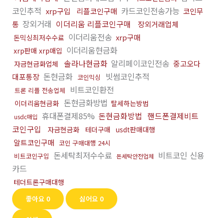
코인추적
카드코인전송가능
xrp구입
리플코인구매
코인무
장외거래
이더리움 리플코인구매
통
장외거래업체
이더리움전송
xrp구매
돈믹싱최저수수료
이더리움현금화
xrp판매 xrp매입
솔라나현금화
알리페이코인전송
중고오다
자금현금화업체
돈현금화
빗썸코인추적
대포통장
코인믹싱
비트코인환전
트론 리플 전송업체
돈현금화방법
이더리움현금화
탈세하는방법
휴대폰결제85%
돈현금화방법
핸드폰결제비트
usdc매입
코인구입
자금현금화
테더구매
usdt판매대행
알트코인구매
코인 구매대행 24시
돈세탁최저수수료
비트코인 신용
비트코인구입
돈세탁안전업체
카드
테더트론구매대행
좋아요
0
싫어요
0