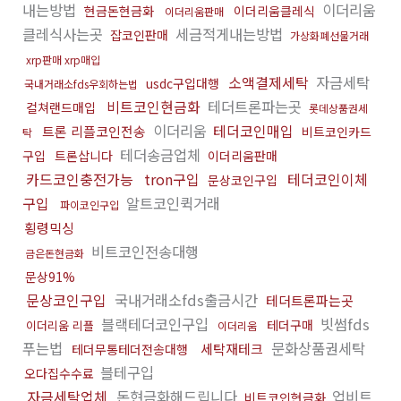
내는방법
이더리움
현금돈현금화
이더리움클레식
이더리움판매
클레식사는곳
세금적게내는방법
잡코인판매
가상화폐선물거래
xrp판매 xrp매입
소액결제세탁
자금세탁
usdc구입대행
국내거래소fds우회하는법
비트코인현금화
테더트론파는곳
컬쳐랜드매입
롯데상품권세
이더리움
테더코인매입
트론 리플코인전송
비트코인카드
탁
테더송금업체
구입
트론삽니다
이더리움판매
카드코인충전가능
tron구입
테더코인이체
문상코인구입
구입
알트코인퀵거래
파이코인구입
횡령믹싱
비트코인전송대행
금은돈현금화
문상91%
문상코인구입
국내거래소fds출금시간
테더트론파는곳
블랙테더코인구입
빗썸fds
테더구매
이더리움 리플
이더리움
푸는법
문화상품권세탁
세탁재테크
테더무통테더전송대행
블테구입
오다집수수료
자금세탁업체
돈현금화해드립니다
업비트
비트코인현금화