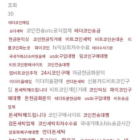
조회
30
테더코인매입
코인전송otc공식업체
테더코인송금
오다세탁
비트코인세탁
현금돈믹싱
코인현금직거래
비트코인손대손
리
fx믹싱최저수수료
플코인파는곳
파이코인
테더수사기관
usdc구입대행
밈코인구매대행
국내거래소fds막혔을때
비트코인판매사이트
코인전송대행
24시코인구매
자금현금화문의
업비트코인추적
이더리움판매
신용카드비트코인구
이더리움매입
언더돈세탁
입
비트코인개인거래
코인믹싱
파이코인구
돈세탁해드립니다
매대행
돈현금화문의
usdc구입대행
테더트론현금화
비트송금
업체
돈세탁해드립니다
코인구매사이트
코인전송대행
국내거래소fds송금시간
검돈세탁업체
코인세탁최저수수료
언더돈세탁
암호화폐구매대행