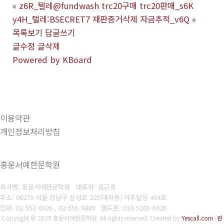
«
z6R_텔레@fundwash trc20구매 trc20판매_s6K
y4H_텔레:BSECRET7 재판증거삭제 자금추적_v6Q
»
목록보기
답글쓰기
글수정
글삭제
Powered by KBoard
이용약관
개인정보처리방침
홍운서예한문학원
회사명: 홍운서예한문학원 대표자: 김근회
주소: 06279 서울 강남구 삼성로 225(대치동) 아주빌딩 404호
전화: 02-553-6926 , 02-555-9889
핸드폰: 010-5265-6926
Copyright © 2025 홍운서예한문학원. All rights reserved.
Created by
Yescall.com
[
관