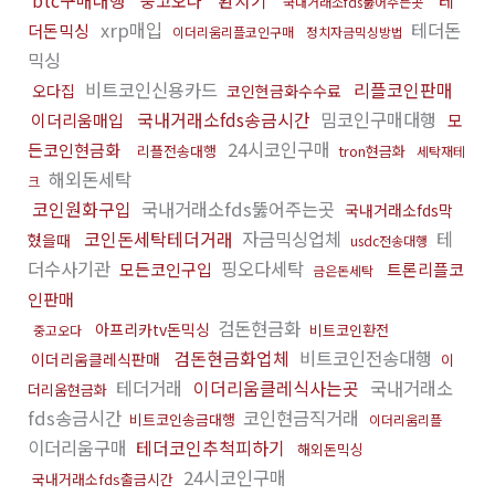
btc구매대행
환치기
중고오다
테
국내거래소fds뚫어주는곳
xrp매입
테더돈
더돈믹싱
이더리움리플코인구매
정치자금믹싱방법
믹싱
비트코인신용카드
리플코인판매
오다집
코인현금화수수료
국내거래소fds송금시간
밈코인구매대행
이더리움매입
모
24시코인구매
든코인현금화
리플전송대행
tron현금화
세탁재테
해외돈세탁
크
코인원화구입
국내거래소fds뚫어주는곳
국내거래소fds막
코인돈세탁테더거래
자금믹싱업체
테
혔을때
usdc전송대행
더수사기관
핑오다세탁
모든코인구입
트론리플코
금은돈세탁
인판매
검돈현금화
아프리카tv돈믹싱
비트코인환전
중고오다
검돈현금화업체
비트코인전송대행
이더리움클레식판매
이
테더거래
이더리움클레식사는곳
국내거래소
더리움현금화
fds송금시간
코인현금직거래
비트코인송금대행
이더리움리플
이더리움구매
테더코인추척피하기
해외돈믹싱
24시코인구매
국내거래소fds출금시간