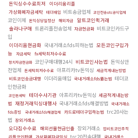
돈믹싱수수료최저
이더리움리플
비트송금업체
가상화폐자금세탁
테더매입
코인전송otc공식업체
코인이체
알트코인퀵거래
돈믹싱당일정산
해외자금
솔라나구매
트론리플전송업체
비트코인카드구
자금현금화
입
이더리움현금화
국내거래소fds피하는법
모든코인구입가
능
fx세탁최저수수료
자금세탁
코인구매대행24시
비트코인사는법
돈믹싱안
정치자금현금화
전업체
아프리카tv돈믹싱
돈세탁최저수수료
세금적게내는방법
이더리움매입
테더코
비트코인송금대행
국내거래소fds뚫는법
인현금화
테더수사기관
아프리카tv돈믹싱
세금적게내는방
코인돈세탁
재정거래믹싱대행사
국내거래소fds해결방법
법
국내거래소
trc20사는
카드로테더구입하는법
fds증빙
국내거래소fds해결업체
법
장외거래소
오다집수수료
장외거래소
해외선물현금인출
업비트코인추적
trc20전송대행
리플코인판매
가상화폐자금믹싱
국내거래소