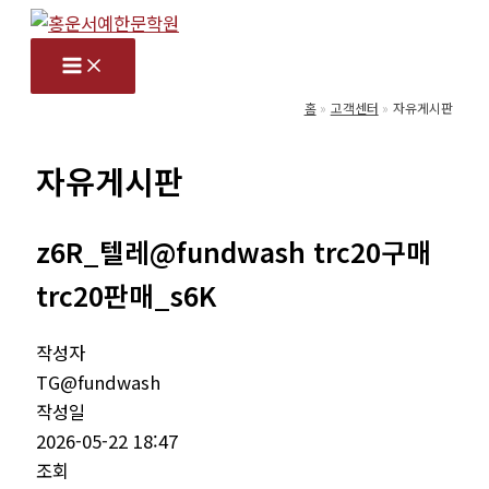
콘
텐
츠
로
홈
고객센터
자유게시판
건
너
자유게시판
뛰
기
z6R_텔레@fundwash trc20구매
trc20판매_s6K
작성자
TG@fundwash
작성일
2026-05-22 18:47
조회