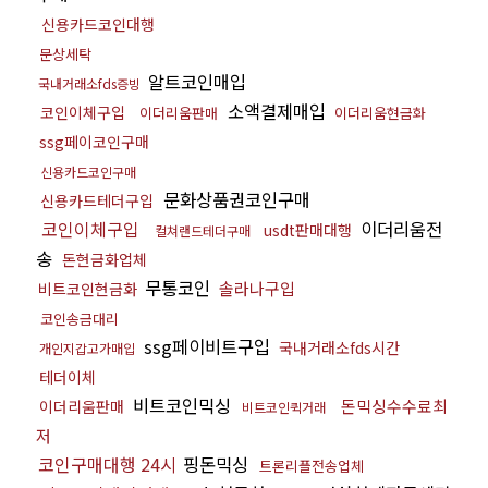
신용카드코인대행
문상세탁
알트코인매입
국내거래소fds증빙
소액결제매입
코인이체구입
이더리움판매
이더리움현금화
ssg페이코인구매
신용카드코인구매
문화상품권코인구매
신용카드테더구입
코인이체구입
이더리움전
usdt판매대행
컬쳐랜드테더구매
송
돈현금화업체
무통코인
솔라나구입
비트코인현금화
코인송금대리
ssg페이비트구입
국내거래소fds시간
개인지갑고가매입
테더이체
비트코인믹싱
돈믹싱수수료최
이더리움판매
비트코인퀵거래
저
코인구매대행 24시
핑돈믹싱
트론리플전송업체