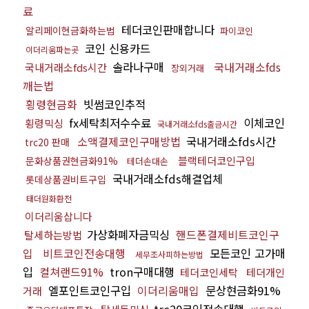
료
테더코인판매합니다
알리페이현금화하는법
파이코인
코인 신용카드
이더리움파는곳
솔라나구매
국내거래소fds
국내거래소fds시간
장외거래
깨는법
횡령현금화
빗썸코인추적
fx세탁최저수수료
이체코인
횡령믹싱
국내거래소fds출금시간
소액결제코인구매방법
국내거래소fds시간
trc20 판매
블랙테더코인구입
문화상품권현금화91%
테더손대손
국내거래소fds해결업체
롯데상품권비트구입
태더원화환전
이더리움삽니다
가상화폐자금믹싱
핸드폰결제비트코인구
탈세하는방법
입
비트코인전송대행
모든코인 고가매
세무조사피하는방법
입
컬쳐랜드91%
tron구매대행
테더코인세탁
테더개인
엘포인트코인구입
이더리움매입
문상현금화91%
거래
trc20코인전송대행