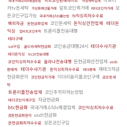
아프리
비트코인판매사이트
국내거래소fds해결방법
자금세탁업체
카tv돈세탁
알트코인퀵거래
모
가상화폐선물거래
테더코인직거래
든코인구입가능
fx믹싱최저수수료
국내거래소fds뚫는법
코인돈세탁
돈믹싱안전업체
테더돈
해외자금
돈현금화업체
믹싱
트론리플전송대행
업비트코인추적
테더구매
코인송금대행24시
테더수사기관
sol구입
골드바세탁현금화
테더돈믹싱
trc20전송대행
돈현금화안전업체
솔라나전송대행
코인믹싱최저수수료
usdc
테더수사기관
재테크자금
돈믹싱최저수수료
판매처
테더판매
현금화문의
이더리움리플코인구매
코인현금직거래
금은돈세
탁
트론리플전송업체
코인추적피하는방법
자금현금화
테더코인이체구입
btc현금화
국내거래소fds해결업체
코인믹싱최저수수료
usdt현금화
검돈현금화문의
모든코인구입
돈현금화최저수수료