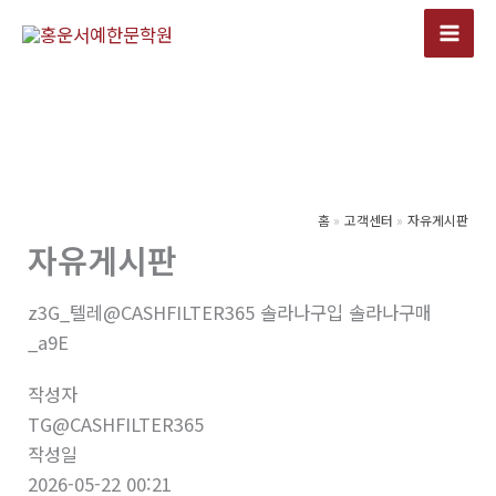
콘
텐
츠
로
건
너
뛰
기
홈
고객센터
자유게시판
자유게시판
z3G_텔레@CASHFILTER365 솔라나구입 솔라나구매
_a9E
작성자
TG@CASHFILTER365
작성일
2026-05-22 00:21