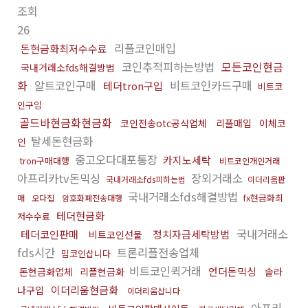
조회
26
리플코인매입
돈현금화최저수수료
코인추적피하는방법
모든코인현금
국내거래소fds해결방법
화
알트코인구매
비트코인카드구매
테더tron구입
비트코
인구입
골드바현금화현금화
코인전송otc공식업체
리플매입
이체코
탈세돈현금화
인
중고오다대포통장
카지노세탁
tron구매대행
비트코인개인거래
아프리카tv돈믹싱
장외거래소
국내거래소fds피하는법
이더리움판
국내거래소fds해결방법
fx현금화최
매
오다집
암호화폐전송대행
테더현금화
저수수료
국내거래소
테더코인판매
정치자금세탁방법
비트코인선물
fds시간
트론리플전송업체
밈코인삽니다
비트코인퀵거래
언더돈믹싱
돈현금화업체
리플현금화
솔라
이더리움현금화
나구입
이더리움삽니다