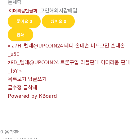
돈세탁
코인해외지갑매입
이더리움현금화
좋아요
0
싫어요
0
인쇄
«
a7H_텔레@UPCOIN24 테더 손대손 비트코인 손대손
_u5E
z8D_텔레@UPCOIN24 트론구입 리플판매 이더리움 판매
_l5Y
»
목록보기
답글쓰기
글수정
글삭제
Powered by KBoard
이용약관