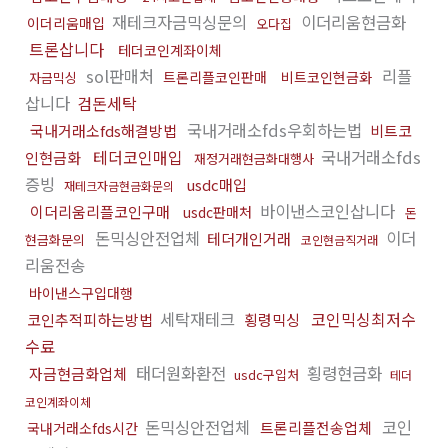
재테크자금믹싱문의
이더리움현금화
이더리움매입
오다집
트론삽니다
테더코인계좌이체
sol판매처
리플
트론리플코인판매
비트코인현금화
자금믹싱
삽니다
검돈세탁
국내거래소fds우회하는법
국내거래소fds해결방법
비트코
테더코인매입
국내거래소fds
인현금화
재정거래현금화대행사
증빙
usdc매입
재테크자금현금화문의
바이낸스코인삽니다
이더리움리플코인구매
usdc판매처
돈
돈믹싱안전업체
이더
테더개인거래
현금화문의
코인현금직거래
리움전송
바이낸스구입대행
세탁재테크
코인믹싱최저수
코인추적피하는방법
횡령믹싱
수료
태더원화환전
횡령현금화
자금현금화업체
usdc구입처
테더
코인계좌이체
돈믹싱안전업체
코인
트론리플전송업체
국내거래소fds시간