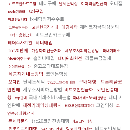
테더구매
오다집
탈세돈믹싱
이더리움현금화
비트코인카드구입
sol구입
usdc현금화
fx세탁최저수수료
밈코인삽니다
재테크자금믹싱문의
대검세탁
코인현금직거래
코인돈현금화
비트코인카드구매
이더리움현금화
테더매입
테더수사기관
trc20판매
가상화폐선물거래
세무조사피하는방법
국내거래소
솔라나매입
리플송금업체
테더원화환전
fds뚫어주는곳
중고오다대포통장
이더리움삽니다
세금적게내는방법
코인돈믹싱
탈세돈세탁
구매대행
트론리플코
오다집
trc20코인전송대행
인판매
세무조사피하는방법
코인전송대
비트코인현금화
행
국내거래소fds깨는법
테더코
xrp판매
국내거래소fds해결방법
인판매
재정거래믹싱대행사
코인믹싱
코
테더코인추척피하기
인송금대행24시
trc20코인전송대행
돈세탁문의
비트코인믹싱
비트코인세탁
잡코인구입대행
밈코인전송대행
24시코인업체