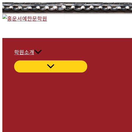
콘
텐
츠
로
건
너
학원소개
뛰
기