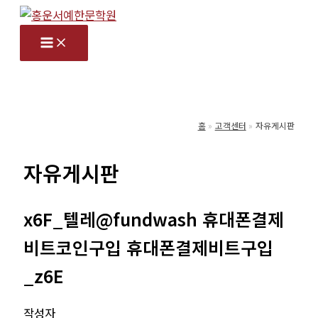
콘
텐
츠
로
건
너
홈
고객센터
자유게시판
뛰
기
자유게시판
x6F_텔레@fundwash 휴대폰결제
비트코인구입 휴대폰결제비트구입
_z6E
작성자