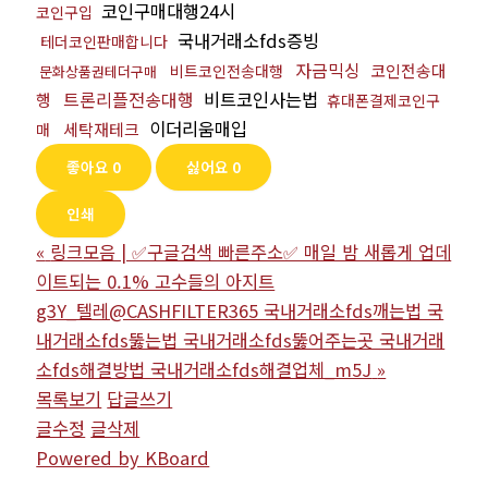
코인구매대행24시
코인구입
국내거래소fds증빙
테더코인판매합니다
자금믹싱
코인전송대
비트코인전송대행
문화상품권테더구매
트론리플전송대행
비트코인사는법
행
휴대폰결제코인구
이더리움매입
세탁재테크
매
좋아요
0
싫어요
0
인쇄
«
링크모음 | ✅구글검색 빠른주소✅ 매일 밤 새롭게 업데
이트되는 0.1% 고수들의 아지트
g3Y_텔레@CASHFILTER365 국내거래소fds깨는법 국
내거래소fds뚫는법 국내거래소fds뚫어주는곳 국내거래
소fds해결방법 국내거래소fds해결업체_m5J
»
목록보기
답글쓰기
글수정
글삭제
Powered by KBoard