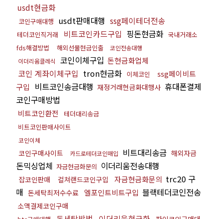
usdt현금화
usdt판매대행
ssg페이테더전송
코인구매대행
비트코인카드구입
핑돈현금화
테더코인직거래
국내거래소
fds해결방법
해외선물현금인출
코인전송대행
코인이체구입
돈현금화업체
이더리움클레식
코인 계좌이체구입
tron현금화
ssg페이비트
이체코인
비트코인송금대행
휴대폰결제
구입
재정거래현금화대행사
코인구매방법
비트코인환전
테더대리송금
비트코인판매사이트
코인이체
비트대리송금
코인구매사이트
해외자금
카드로테더코인매입
돈믹싱업체
이더리움전송대행
자금현금화문의
trc20 구
자금현금화문의
잡코인판매
컬쳐랜드코인구입
매
블랙테더코인전송
엘포인트비트구입
돈세탁최저수수료
소액결제코인구매
돈세탁방법
이더리움현금화
파이코인구매대