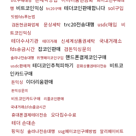
btc구매대행
비트코인믹싱
테더코인판매합니다
sol구입
행
trc20구매
빗썸fds푸는법
trc20전송대행
usdc매입
문상세탁
비
검돈현금화업체
트코인믹싱
테더수사기관
국내거래소
신세계상품권세탁
테더거래
fds송금시간
잡코인판매
검돈믹싱문의
핸드폰결제코인구매
솔라나전송대행
위챗페이코인구입
테더코인추척피하기
비트코
usdc판매처
문화상품권테더전송
인카드구매
이더리움판매
돈믹싱
돈믹싱문의
비트코인카드구매
리플코인판매
국내거래소fds출금시간
오다집수수료
휴대폰결제테더전송
테더 손대손
핑믹싱
솔라나전송대행
ssg페이코인구매방법
알리페이비트