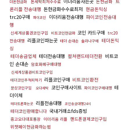
이더리움사는곳
트
돈현금화
돈세탁최저수수료
더돈현금화
론리플 전송대행
돈현금화수수료최저
현금돈믹싱
trc20구매
이더리움전송대행
파이코인전송대
파이코인
행
코인 카드구매
신세계상품권코인구입
trc20
비트코인현금화
리플코인파는곳
테더돈믹
전송대행
테더 손대손
솔라나구매
싱
테더송금업체
테더전송대행
컬쳐랜드테더전환
비트코
인 손대손
암호화폐구매대행
신세계상품권비트코인구입
리플코인구매
비트코인환전
테더코인추척피하기
코인구매사이트
테
문상코인구입
파이코인구매대행
오다세탁
더이체
리플전송대행
테더트론파는곳
코인송금대행24시
국내거래소fds증빙
테더코인판매합니다
핸드폰결제코인구입
중고오다대포통장
이더리움 리플
위챗페이현금화하는법