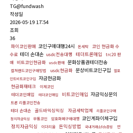
TG@fundwash
작성일
2026-05-19 17:54
조회
36
코인구매대행24시
파이코인판매
코인 현금화 수
돈세탁
테더 손대손
테더트론매입
수료
usdc전송대행
trc20 판
문화상품권테더전송
비트코인현금화
매
usdc판매
문상비트코인구입
usdc현금화
컬쳐랜드코인구매방법
엘포
자금현금화
인트비트코인구입
현금화재테크
이체코인
비트코인매입
자금믹싱문의
테더코인매입
테더코인매입
트론 리플코인전송
골드바믹싱믹싱
자금세탁업체
테더 손대손
리플코인구매
코인계좌이체구입
무통코인
암호화폐구매대행
정치자금믹싱
정치자금믹싱
돈믹싱방법
이더리움
언
국내거래소fds증빙