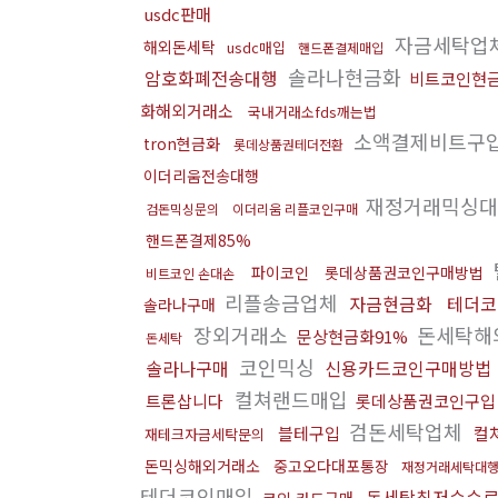
usdc판매
자금세탁업
해외돈세탁
usdc매입
핸드폰결제매입
솔라나현금화
암호화폐전송대행
비트코인현
화해외거래소
국내거래소fds깨는법
소액결제비트구
tron현금화
롯데상품권테더전환
이더리움전송대행
재정거래믹싱
검돈믹싱문의
이더리움 리플코인구매
핸드폰결제85%
파이코인
롯데상품권코인구매방법
비트코인 손대손
리플송금업체
자금현금화
테더코
솔라나구매
장외거래소
돈세탁해
문상현금화91%
돈세탁
코인믹싱
솔라나구매
신용카드코인구매방법
컬쳐랜드매입
트론삽니다
롯데상품권코인구입
검돈세탁업체
블테구입
컬
재테크자금세탁문의
돈믹싱해외거래소
중고오다대포통장
재정거래세탁대
테더코인매입
돈세탁최저수수