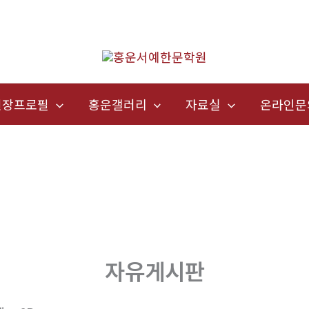
원장프로필
홍운갤러리
자료실
온라인문
자유게시판