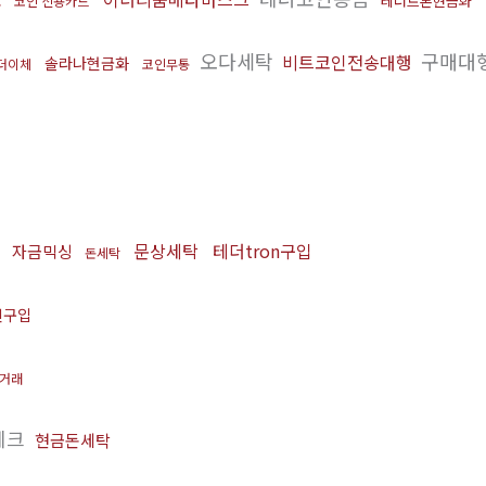
테더트론현금화
코인 신용카드
오다세탁
구매대
비트코인전송대행
솔라나현금화
더이체
코인무통
문상세탁
테더tron구입
자금믹싱
돈세탁
인구입
거래
테크
현금돈세탁