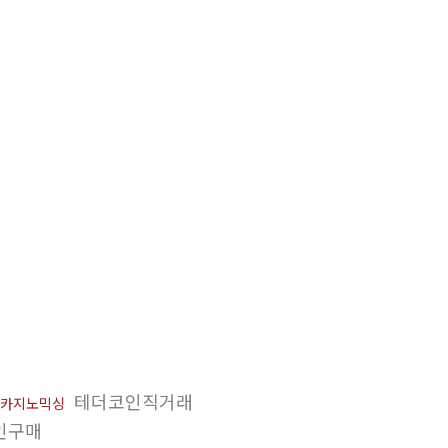
테더코인직거래
카지노믹싱
인구매