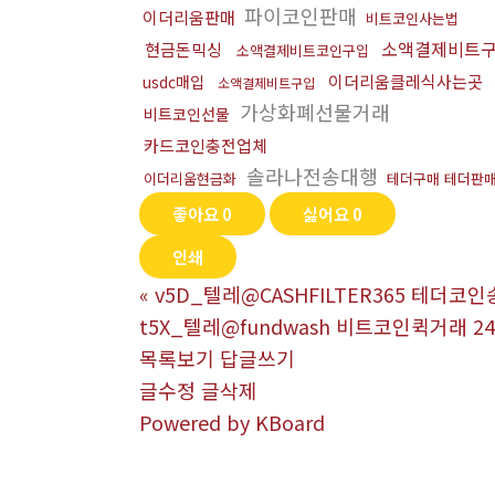
파이코인판매
이더리움판매
비트코인사는법
소액결제비트
현금돈믹싱
소액결제비트코인구입
이더리움클레식사는곳
usdc매입
소액결제비트구입
가상화폐선물거래
비트코인선물
카드코인충전업체
솔라나전송대행
이더리움현금화
테더구매 테더판
좋아요
0
싫어요
0
인쇄
«
v5D_텔레@CASHFILTER365 테더코
t5X_텔레@fundwash 비트코인퀵거래 
목록보기
답글쓰기
글수정
글삭제
Powered by KBoard