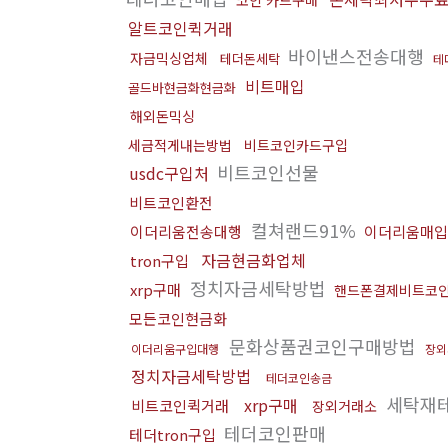
코인 카드구매
알트코인퀵거래
바이낸스전송대행
자금믹싱업체
테더돈세탁
테
비트매입
골드바현금화현금화
해외돈믹싱
세금적게내는방법
비트코인카드구입
비트코인선물
usdc구입처
비트코인환전
컬쳐랜드91%
이더리움전송대행
이더리움매입
자금현금화업체
tron구입
정치자금세탁방법
xrp구매
핸드폰결제비트코
모든코인현금화
문화상품권코인구매방법
이더리움구입대행
장외
정치자금세탁방법
테더코인송금
세탁재
xrp구매
비트코인퀵거래
장외거래소
테더코인판매
테더tron구입