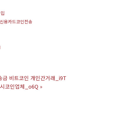
구입
신용카드코인전송
매
인송금 비트코인 개인간거래_i9T
24시코인업체_o6Q
»