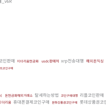
_v6R
플코인판매
xrp전송대행
해외돈믹싱
usdc판매처
이더리움현금화
트코인구매
탈세하는방법
리플코인판매
식
돈현금화해외거래소
코인구매대행
휴대폰결제코인구매
롯데상품권코
이더리움
문화상품권코인구매