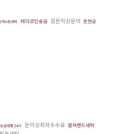
검돈믹싱문의
테더코인송금
돈현금
카tv돈세탁
돈믹싱최저수수료
컬쳐랜드세탁
 송금대행 24시
핑돈세탁