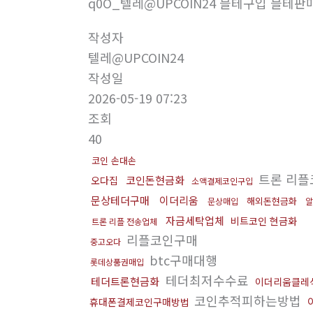
q0O_텔레@UPCOIN24 블테구입 블테판매
작성자
텔레@UPCOIN24
작성일
2026-05-19 07:23
조회
40
코인 손대손
트론 리
코인돈현금화
오다집
소액결제코인구입
문상테더구매
이더리움
해외돈현금화
문상매입
알
자금세탁업체
비트코인 현금화
트론 리플 전송업체
리플코인구매
중고오다
btc구매대행
롯데상품권매입
테더최저수수료
테더트론현금화
이더리움클레
코인추적피하는방법
휴대폰결제코인구매방법