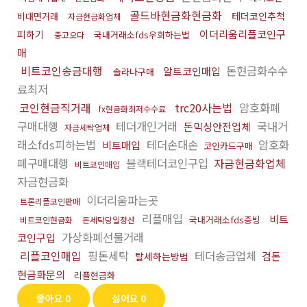
골드바현금화현금화
테더코인추척
비대면거래
자금현금화업체
이더리움리플코인구
피하기
국내거래소fds우회하는법
중고오다
매
비트코인송금대행
돈현금화수수
알트코인매입
솔라나구매
료최저
코인현금직거래
trc20사는법
암호화폐
fx현금화최저수수료
구매대행
테더개인거래
국내거
돈믹싱안전업체
자금세탁업체
래소fds피하는법
테더손대손
암호화
비트매입
코인카드구매
폐구매대행
블랙테더코인구입
자금현금화업체
비트코인매입
자금현금화
이더리움파는곳
트론리플코인판매
리플매입
비트
국내거래소fds증빙
비트코인현금화
돈세탁당일정산
가상화폐선물거래
코인구입
리플코인매입
핑돈세탁
테더송금업체
검돈
탈세하는방법
현금화문의
리플현금화
좋아요
0
싫어요
0