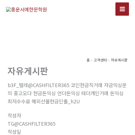
콘
텐
츠
로
건
너
뛰
기
홈
고객센터
자유게시판
자유게시판
b3F_텔레@CASHFILTER365 코인현금직거래 자금믹싱문
의 중고오다 현금돈믹싱 언더돈믹싱 테더개인거래 돈믹싱
최저수수료 해외선물현금인출_h2U
작성자
TG@CASHFILTER365
작성일