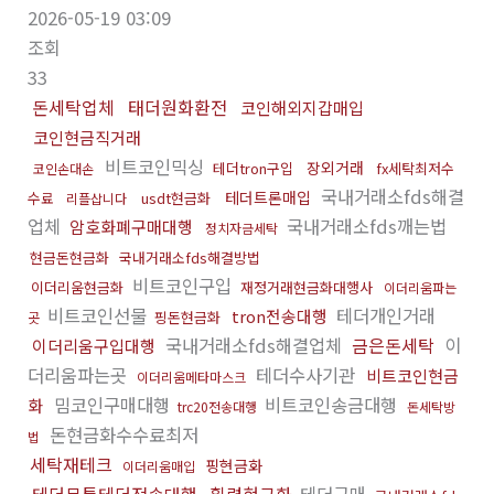
2026-05-19 03:09
조회
33
돈세탁업체
태더원화환전
코인해외지갑매입
코인현금직거래
비트코인믹싱
장외거래
테더tron구입
fx세탁최저수
코인손대손
국내거래소fds해결
테더트론매입
수료
usdt현금화
리플삽니다
업체
국내거래소fds깨는법
암호화폐구매대행
정치자금세탁
현금돈현금화
국내거래소fds해결방법
비트코인구입
이더리움현금화
재정거래현금화대행사
이더리움파는
비트코인선물
테더개인거래
tron전송대행
핑돈현금화
곳
국내거래소fds해결업체
금은돈세탁
이
이더리움구입대행
더리움파는곳
테더수사기관
비트코인현금
이더리움메타마스크
밈코인구매대행
비트코인송금대행
화
trc20전송대행
돈세탁방
돈현금화수수료최저
법
세탁재테크
핑현금화
이더리움매입