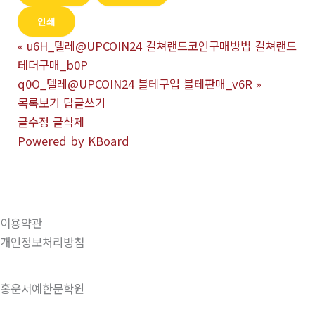
인쇄
«
u6H_텔레@UPCOIN24 컬쳐랜드코인구매방법 컬쳐랜드
테더구매_b0P
q0O_텔레@UPCOIN24 블테구입 블테판매_v6R
»
목록보기
답글쓰기
글수정
글삭제
Powered by KBoard
이용약관
개인정보처리방침
홍운서예한문학원