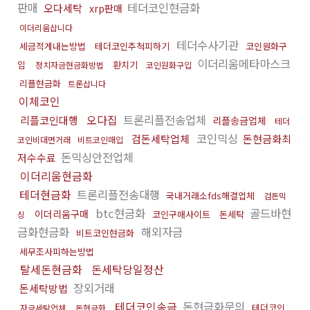
판매
테더코인현금화
오다세탁
xrp판매
이더리움삽니다
테더수사기관
세금적게내는방법
테더코인추척피하기
코인원화구
이더리움메타마스크
입
환치기
정치자금현금화방법
코인원화구입
리플현금화
트론삽니다
이체코인
오다집
트론리플전송업체
리플코인대행
리플송금업체
테더
코인믹싱
검돈세탁업체
돈현금화최
코인비대면거래
비트코인매입
돈믹싱안전업체
저수수료
이더리움현금화
테더현금화
트론리플전송대행
국내거래소fds해결업체
검돈믹
btc현금화
골드바현
이더리움구매
코인구매사이트
돈세탁
싱
금화현금화
해외자금
비트코인현금화
세무조사피하는방법
탈세돈현금화
돈세탁당일정산
장외거래
돈세탁방법
테더코인송금
돈현금화문의
테더코인
자금세탁업체
돈현금화