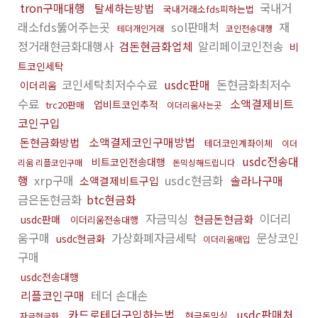
tron구매대행
국내거
탈세하는방법
국내거래소fds피하는법
래소fds뚫어주는곳
sol판매처
재
테더개인거래
코인전송대행
정거래현금화대행사
검돈현금화업체
알리페이코인전송
비
트코인세탁
코인세탁최저수수료
usdc판매
돈현금화최저수
이더리움
수료
소액결제비트
업비트코인추적
trc20판매
이더리움사는곳
코인구입
소액결제코인구매방법
돈현금화방법
테더코인계좌이체
이더
usdc전송대
비트코인전송대행
리움 리플코인구매
돈믹싱해드립니다
행
xrp구매
usdc현금화
솔라나구매
소액결제비트구입
금은돈현금화
btc현금화
자금믹싱
이더리
현금돈현금화
usdc판매
이더리움전송대행
움구매
가상화폐자금세탁
문상코인
usdc현금화
이더리움매입
구매
usdc전송대행
리플코인구매
테더 손대손
카드로테더구입하는법
usdc판매처
현금돈믹싱
자금현금화