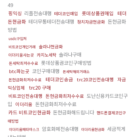
49
핑믹싱
리플전송대행
롯데상품권매입
테더
테더코인매입
돈현금화
테더무통테더전송대행
돈현금화
정치자금현금화
방법
usdc구입처
솔라나현금화
비트코인개인거래
솔라나구매
카지노세탁
이더리움사는곳
롯데상품권코인구매방법
돈세탁최저수수료
코인구매대행
btc파는곳
돈세탁해외거래소
테더코인송금
trc20코인전송대행
자금
돈현금화최저수수료
trc20 구매
믹싱업체
도난신용카드코인구
비트코인전송대행
돈현금화최저수수료
입
돈현금화최저수수료
이더리움
카드 비트코인현금화
돈현금화해드립니다
핸드폰결제코인구
매방법
암호화폐전송대행
세금적게
이더리움메타마스크
이더리움현금화