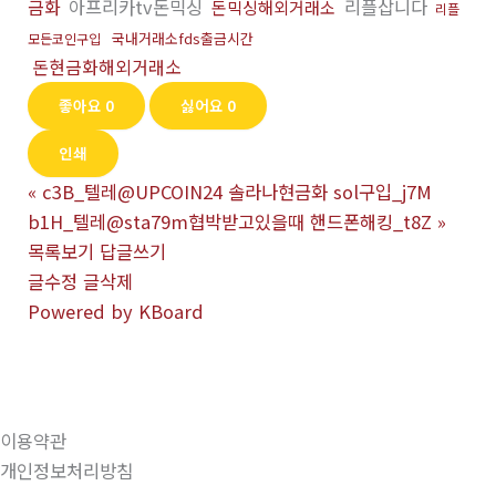
금화
아프리카tv돈믹싱
리플삽니다
돈믹싱해외거래소
리플
국내거래소fds출금시간
모든코인구입
돈현금화해외거래소
좋아요
0
싫어요
0
인쇄
«
c3B_텔레@UPCOIN24 솔라나현금화 sol구입_j7M
b1H_텔레@sta79m협박받고있을때 핸드폰해킹_t8Z
»
목록보기
답글쓰기
글수정
글삭제
Powered by KBoard
이용약관
개인정보처리방침