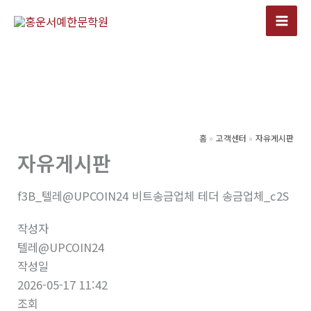
콘
텐
츠
로
건
너
뛰
기
홈
고객센터
자유게시판
자유게시판
f3B_텔레@UPCOIN24 비트송금업체 테더 송금업체_c2S
작성자
텔레@UPCOIN24
작성일
2026-05-17 11:42
조회