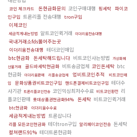
내는방법
돈현금화문의
코인구매대행
핑세탁
파이코
코인 체크카드
트론리플 전송대행
인구입
tron구입
이체코인
알트코인퀵거래
세금적게내는방법
이더리움전송대행
국내거래소fds뚫어주는곳
테더코인매입
이더리움전송대행
btc현금화
돈세탁해드립니다
비트코인사는방법
가상화폐
비트송금업체
코인돈세탁
btc
골드바세탁현금화
선물거래
현금화
업비트코인추적
비트코인매
이더리움판매
리플송금업체
테더수
문화상품권비트코인구입
핸드폰결제비트코인구입
입
사기관
코인믹싱최저수수료
리
비트코인환전
트론리플코인전송
플코인판매
돈세탁
비트코인퀵거래
롯데상품권현금화94%
btc현금화
이더리움수수료
세금적게내는방법
트론삽니다
테더tron구입
돈세탁
리플 모든코인현금화
알리페이코인전송
컬쳐랜드91%
테더트론현금화