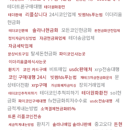
테더트론구매대행
테더원화환전
리플삽니다
24시코인업체
이더리움
빗썸fds푸는법
테더판매
현금화
솔라나현금화
모든코인현금화
테더코인판매
돈현금화안전업체
테더송금업체
자금현금화업체
정치자금믹싱방법
자금세탁업체
탈세돈현금화
파이코인사는곳
문상비트구입
이더리움클레식사는곳
비트매입
usdc판매처
xrp전송대행
환치기
코인 카드구매
코인 구매대행 24시
문
빗썸fds푸는법
재테크자금현금화문의
상테더전환
xrp구매
장외거래업체
가상화폐자금믹싱
테더코인추척피하기
테더원화환전
sol현
테더코인추척피하기
금화
fx현금화최저수수료
세
파이코인구매대행
usdc전송대행
금적게내는방법
소액결제현금화85%
트론 리플코인전송
환치기
중고오다
돈현
솔라나매입 솔라나판매
세금적게내는방법