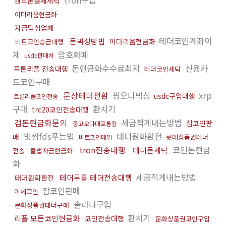
tron구입
핸드폰결제세탁
이더리움현금화
자금믹싱업체
테더코인계좌이
돈믹싱방법
이더리움현금화
비트코인송금대행
체
암호화폐
usdc판매처
돈현금화수수료최저
신용카
트론리플 전송대행
테더코인세탁
드코인구매
문상테더전환
핑오다믹싱
xrp
usdc구입대행
트론리플코인전송
구매
환치기
trc20코인전송대행
검돈현금화문의
세금적게내는방법
잡코인판
중고오다대포통장
빗썸fds푸는법
태더원화환전
매
롯데상품권테더
비트코인매입
tron전송대행
코인돈현금
테더돈세탁
전송
불법자금현금화
화
세금적게내는방법
테더무통 테더전송대행
태더원화환전
잡코인판매
이체코인
솔라나구입
문화상품권테더구매
환치기
리플 모든코인현금화
코인전송대행
문화상품권코인구입