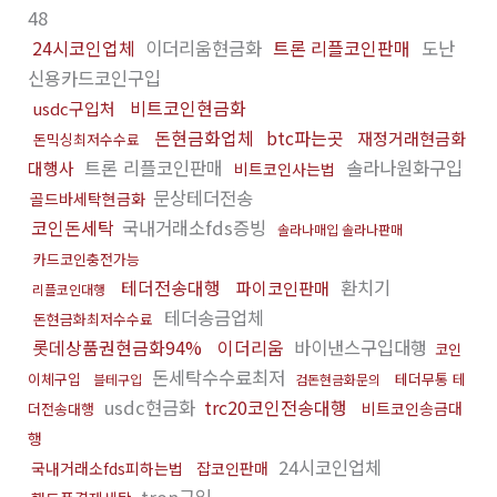
48
24시코인업체
이더리움현금화
트론 리플코인판매
도난
신용카드코인구입
비트코인현금화
usdc구입처
돈현금화업체
btc파는곳
재정거래현금화
돈믹싱최저수수료
트론 리플코인판매
솔라나원화구입
대행사
비트코인사는법
문상테더전송
골드바세탁현금화
코인돈세탁
국내거래소fds증빙
솔라나매입 솔라나판매
카드코인충전가능
테더전송대행
환치기
파이코인판매
리플코인대행
테더송금업체
돈현금화최저수수료
롯데상품권현금화94%
이더리움
바이낸스구입대행
코인
돈세탁수수료최저
이체구입
테더무통 테
블테구입
검돈현금화문의
usdc현금화
trc20코인전송대행
비트코인송금대
더전송대행
행
24시코인업체
국내거래소fds피하는법
잡코인판매