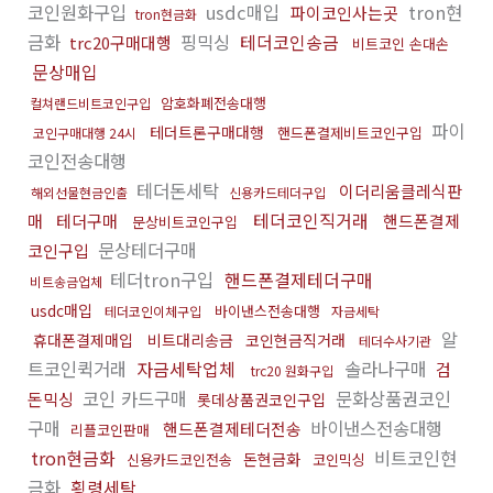
코인원화구입
usdc매입
tron현
파이코인사는곳
tron현금화
금화
핑믹싱
테더코인송금
trc20구매대행
비트코인 손대손
문상매입
암호화폐전송대행
컬쳐랜드비트코인구입
파이
테더트론구매대행
핸드폰결제비트코인구입
코인구매대행 24시
코인전송대행
테더돈세탁
이더리움클레식판
해외선물현금인출
신용카드테더구입
테더코인직거래
매
테더구매
핸드폰결제
문상비트코인구입
문상테더구매
코인구입
테더tron구입
핸드폰결제테더구매
비트송금업체
usdc매입
바이낸스전송대행
테더코인이체구입
자금세탁
알
휴대폰결제매입
비트대리송금
코인현금직거래
테더수사기관
트코인퀵거래
자금세탁업체
솔라나구매
검
trc20 원화구입
코인 카드구매
문화상품권코인
돈믹싱
롯데상품권코인구입
구매
바이낸스전송대행
핸드폰결제테더전송
리플코인판매
tron현금화
비트코인현
돈현금화
신용카드코인전송
코인믹싱
금화
횡령세탁