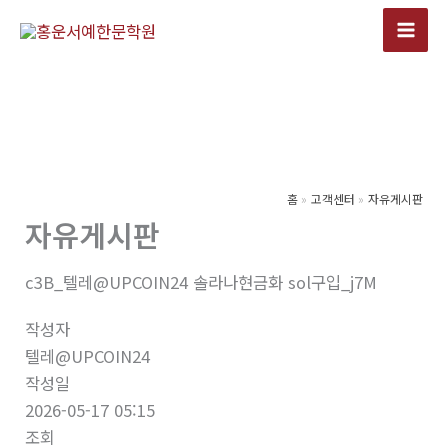
콘
텐
츠
로
건
너
뛰
기
홈
고객센터
자유게시판
자유게시판
c3B_텔레@UPCOIN24 솔라나현금화 sol구입_j7M
작성자
텔레@UPCOIN24
작성일
2026-05-17 05:15
조회