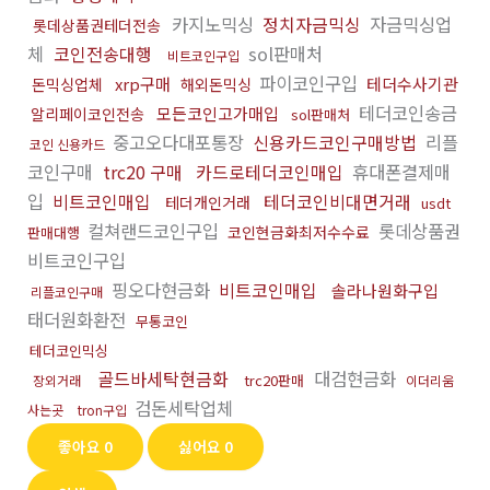
카지노믹싱
정치자금믹싱
자금믹싱업
롯데상품권테더전송
체
코인전송대행
sol판매처
비트코인구입
파이코인구입
xrp구매
테더수사기관
돈믹싱업체
해외돈믹싱
테더코인송금
모든코인고가매입
알리페이코인전송
sol판매처
중고오다대포통장
신용카드코인구매방법
리플
코인 신용카드
코인구매
trc20 구매
카드로테더코인매입
휴대폰결제매
입
비트코인매입
테더코인비대면거래
테더개인거래
usdt
컬쳐랜드코인구입
롯데상품권
코인현금화최저수수료
판매대행
비트코인구입
핑오다현금화
비트코인매입
솔라나원화구입
리플코인구매
태더원화환전
무통코인
테더코인믹싱
골드바세탁현금화
대검현금화
trc20판매
장외거래
이더리움
검돈세탁업체
사는곳
tron구입
좋아요
0
싫어요
0