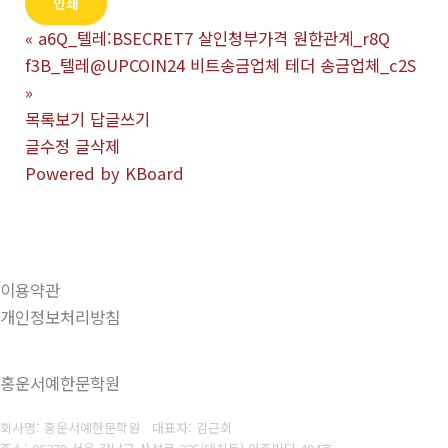
인쇄
«
a6Q_텔레:BSECRET7 살인청부가격 원한관계_r8Q
f3B_텔레@UPCOIN24 비트송금업체 테더 송금업체_c2S
»
목록보기
답글쓰기
글수정
글삭제
Powered by KBoard
이용약관
개인정보처리방침
홍운서예한문학원
회사명: 홍운서예한문학원 대표자: 김근회