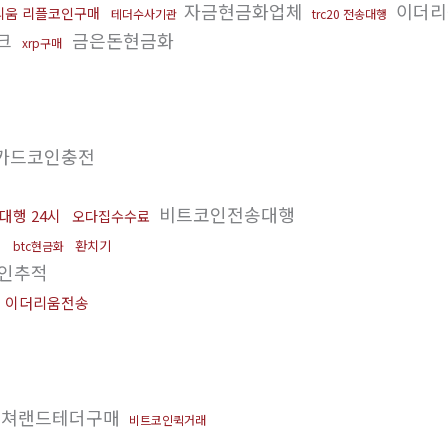
자금현금화업체
이더리
리움 리플코인구매
테더수사기관
trc20 전송대행
크
금은돈현금화
xrp구매
카드코인충전
비트코인전송대행
대행 24시
오다집수수료
환치기
btc현금화
인추적
이더리움전송
쳐랜드테더구매
비트코인퀵거래