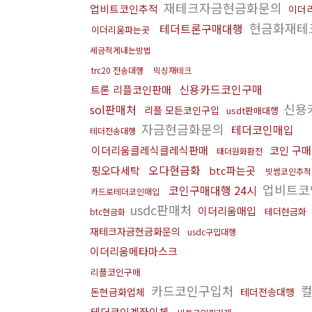
재테크자금현금화문의
업비트코인추적
이더
현금화재테
테더트론구매대행
이더리움파는곳
세금적게내는방법
trc20 전송대행
믹싱재테크
신용카드코인구매
트론 리플코인판매
신용
sol판매처
리플 모든코인구입
usdt판매대행
자금현금화문의
테더코인매입
테더전송대행
이더리움클레식클레식판매
코인 구매
태더원화환전
오다현금화
핑오다세탁
btc파는곳
빗썸코인추적
업비트코
코인구매대행 24시
카드로테더코인매입
usdc판매처
이더리움매입
테더현금화
btc현금화
재테크자금현금화문의
usdc구입대행
이더리움메타마스크
리플코인구매
카드코인구입처
컬
돈현금화업체
테더전송대행
테더코인계좌이체