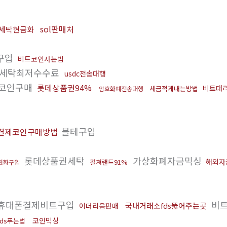
sol판매처
세탁현금화
구입
비트코인사는법
세탁최저수수료
usdc전송대행
코인구매
롯데상품권94%
비트대
세금적게내는방법
암호화폐전송대행
블테구입
결제코인구매방법
롯데상품권세탁
가상화폐자금믹싱
해외자
컬쳐랜드91%
원화구입
휴대폰결제비트구입
비
국내거래소fds뚫어주는곳
이더리움판매
코인믹싱
ds푸는법