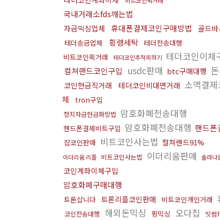
비트코인퀵거래
국내거래소fds깨는법
휴대폰결제코인구매방법
자금믹싱업체
골드바
횡령세탁
테더송금업체
테더전송대행
테더코인이체
비트코인퀵거래
테더코인추척피하기
usdc판매
돈
컬쳐랜드코인구입
btc구매대행
소액결제
코인현금직거래
테더코인비대면거래
체
tron구입
암호화폐전송대행
정치자금현금화방법
암호화폐전송대행
핸드폰
핸드폰결제비트구입
비트코인사는법
컬쳐랜드91%
잡코인판매
이더리움판매
비트코인사는법
이더리움 리플
솔라나
코인계좌이체구입
암호화폐구매대행
트론리플코인판매
트론삽니다
비트코인개인거래
해외돈믹싱
오다집
핑믹싱
코인전송대행
빗썸f