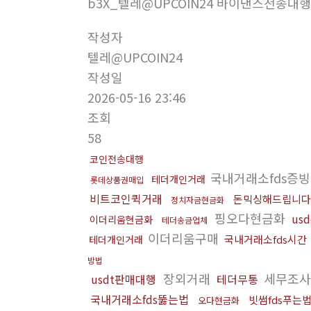
b3X_텔레@UPCOIN24 바이낸스전송대
작성자
텔레@UPCOIN24
작성일
2026-05-16 23:46
조회
58
코인전송대행
국내거래소fds증
테더개인거래
롯데상품권매입
비트코인퀵거래
돈믹싱해드립니다
정치자금현금화
핑오다현금화
us
이더리움현금화
테더송금업체
이더리움구매
국내거래소fds시간
테더개인거래
방법
장외거래
세무조
usdt판매대행
테더무통
국내거래소fds뚫는법
빗썸fds푸는
오다현금화