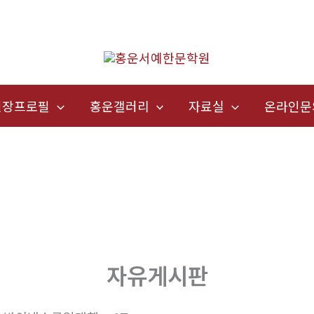
원장프로필
홍운갤러리
자료실
온라인문
자유게시판