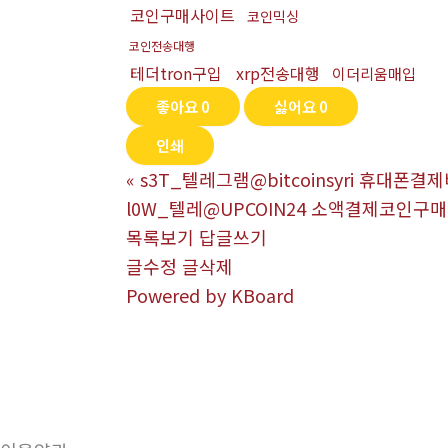
코인구매사이트
코인믹싱
코인전송대행
테더tron구입
xrp전송대행
이더리움매입
좋아요
0
싫어요
0
인쇄
«
s3T_텔레그램@bitcoinsyri 휴대
l0W_텔레@UPCOIN24 소액결제코인구
목록보기
답글쓰기
글수정
글삭제
Powered by KBoard