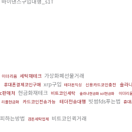
행 바이낸스구입대행_s1T
빙
가상화폐선물거래
세탁재테크
이더리움
xrp구입
솔라
휴대폰결제코인구매
신용카드코인충전
테더돈믹싱
현금화재테크
dc판매처
비트코인세탁
이더리
솔라나현금화 sol현금화
빗썸fds푸는법
테더전송대행
카드코인전송가능
휴대
리플현금화
사피하는방법
비트코인퀵거래
검돈세탁업체
법