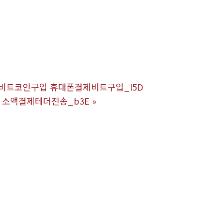
폰결제비트코인구입 휴대폰결제비트구입_l5D
매 소액결제테더전송_b3E
»