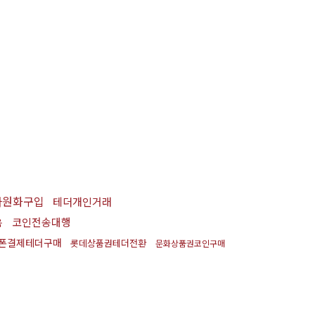
나원화구입
테더개인거래
코인전송대행
움
폰결제테더구매
롯데상품권테더전환
문화상품권코인구매