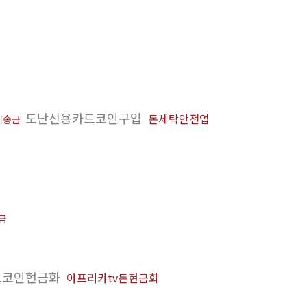
도난신용카드코인구입
돈세탁안전업
리송금
금
트코인현금화
아프리카tv돈현금화