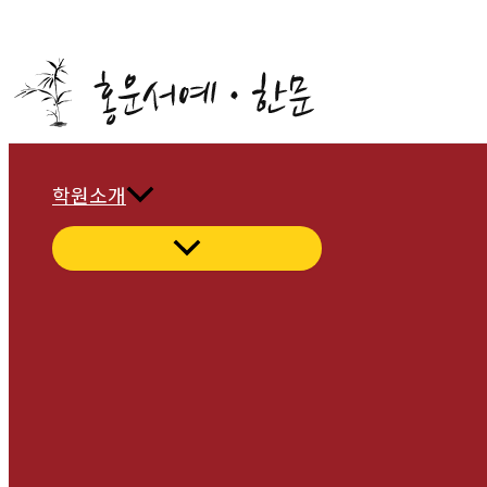
콘
텐
츠
로
건
너
학원소개
뛰
기