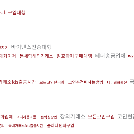
usdc구입대행
바이낸스전송대행
환치기
테더송금업체
계좌이체
암호화폐구매대행
돈세탁해외거래소
해
국
거래소fds출금시간
코인추적피하는방법
모든코인현금화
태더원화환전
장외거래소
코인현
모든코인구입
금화업체
이더리움리플
돈믹싱방법
솔라나원화구입
문의
국내거래소fds출금시간