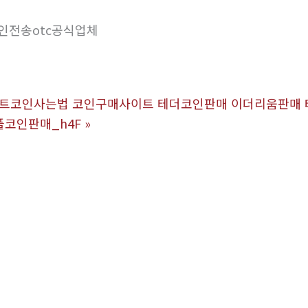
인전송otc공식업체
입 비트코인사는법 코인구매사이트 테더코인판매 이더리움판매
플코인판매_h4F
»