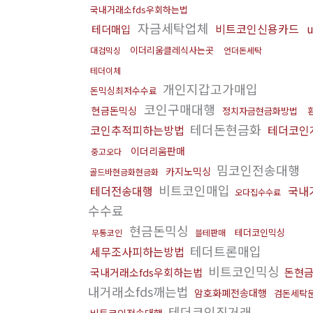
국내거래소fds우회하는법
자금세탁업체
비트코인신용카드
테더매입
이더리움클레식사는곳
대검믹싱
언더돈세탁
테더이체
개인지갑고가매입
돈믹싱최저수수료
코인구매대행
현금돈믹싱
정치자금현금화방법
테더돈현금화
코인추적피하는방법
테더코인
이더리움판매
중고오다
밈코인전송대행
카지노믹싱
골드바현금화현금화
비트코인매입
테더전송대행
국내
오다집수수료
수수료
현금돈믹싱
테더코인믹싱
무통코인
블테판매
테더트론매입
세무조사피하는방법
비트코인믹싱
국내거래소fds우회하는법
돈현
내거래소fds깨는법
암호화폐전송대행
검돈세탁
테더코인직거래