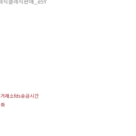
클레식클레식판매_e5Y
거래소fds송금시간
금화