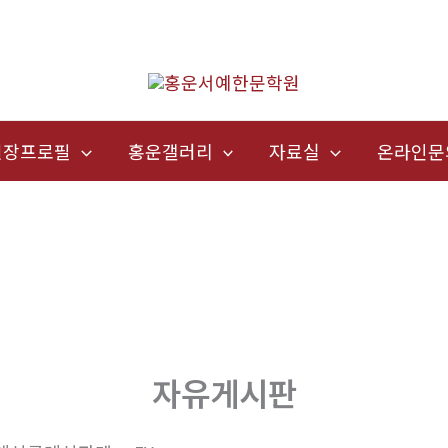
원장프로필
홍운갤러리
자료실
온라인문
자유게시판