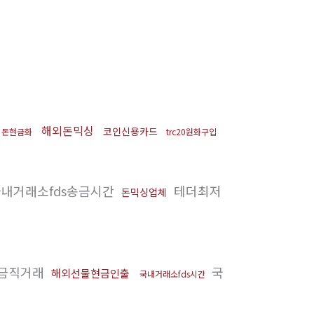
해외돈믹싱
코인신용카드
외돈현금화
trc20원화구입
내거래소fds송금시간
테더최저
돈믹싱업체
금직거래
국
해외선물현금인출
국내거래소fds시간