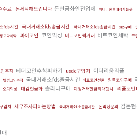
돈현금화안전업체
수수료
돈세탁해드립니다
이더리움클레식사는곳
국내거래소fds송금시간
소fds시간
국내거래소fds송금시간
xrp구매
코인믹싱
비트코인세탁
파이코인
비트코인퀵거래
코
핑오다세탁
테더코인추척피하기
이더리움리플
usdc구입처
코인추적
국내거래소fds출금시간
알트코인구매
비트코인선물
빗썸코인추적
솔라나구매
리플코인
대검현금화
재정거래현금화대행사
오다믹싱
검돈현
세무조사피하는방법
c구입처
돈믹싱문의
국내거래소fds출금시간
판매