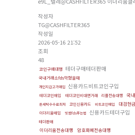
e9L_텔레@CASHFILTER365 이더리움
작성자
TG@CASHFILTER365
작성일
2026-05-16 21:52
조회
48
테더구매테더판매
코인구매대행
국내거래소fds막혔을때
신용카드비트코인구입
개인지갑고가매입
국내
테더코인매입
테더코인비대면거래
리플전송대행
대검현
코인신용카드
돈세탁수수료최저
비트코인매입
신용카드테더구입
이더리움매입
빗썸fds푸는법
테더판매
이더리움전송대행
암호화폐전송대행