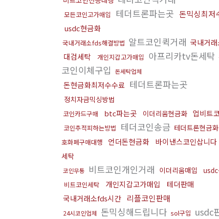
비트코인전송대행
테더트론파는곳
돈믹싱최저
모든코인고가매입
usdc현금화
알트코인퀵거래
국내거래
국내거래소fds해결방법
아프리카tv돈세탁
대검세탁
개인지갑고가매입
코인이체구입
돈세탁업체
테더트론파는곳
돈현금화최저수수료
정치자금믹싱방법
btc파는곳
업비트
이더리움현금화
코인카드구매
테더코인송금
테더트론현금화
코인추적피하는방법
언더돈현금화
바이낸스코인삽니다
호화폐구매대행
세탁
비트코인개인거래
이더리움매입
usd
코인무통
개인지갑고가매입
테더판매
비트코인세탁
리플코인판매
국내거래소fds시간
돈믹싱해드립니다
usdc
sol구입
24시코인업체