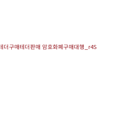
 테더구매테더판매 암호화폐구매대행_r4S