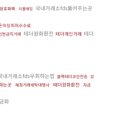
국내거래소fds뚫어주는곳
암호화폐
리플매입
돈믹싱최저수수료
테더원화환전
테더
테더개인거래
인현금직거래
국내거래소fds우회하는법
블랙테더코인전송
암
파는곳
태더원화환전
재정거래세탁대행사
자금
금화