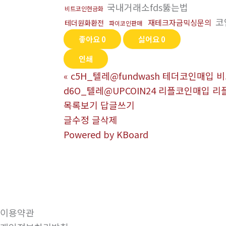
국내거래소fds뚫는법
비트코인현금화
코
재테크자금믹싱문의
테더원화환전
파이코인판매
좋아요
0
싫어요
0
인쇄
«
c5H_텔레@fundwash 테더코인매
d6O_텔레@UPCOIN24 리플코인매입 리
목록보기
답글쓰기
글수정
글삭제
Powered by KBoard
이용약관