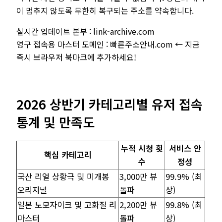
이 멈추지 않도록 무한히 복구되는 주소를 약속합니다.
실시간 업데이트 본부 : link-archive.com
영구 접속용 마스터 도메인 : 빠른주소안내.com ← 지금
즉시 브라우저 북마크에 추가하세요!
2026 상반기 카테고리별 유저 접속
통계 및 만족도
누적 시청 횟
서비스 안
핵심 카테고리
수
정성
국산 리얼 상황극 및 미개봉
3,000만 뷰
99.9% (최
오리지널
돌파
상)
일본 노모자이크 및 고화질 리
2,200만 뷰
99.8% (최
마스터
돌파
상)