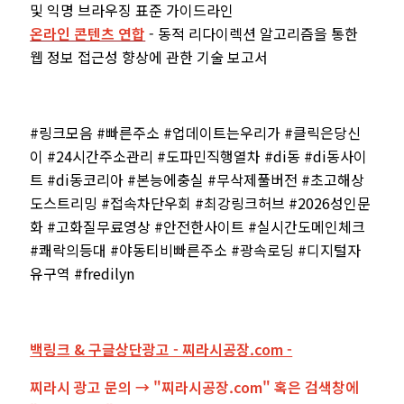
및 익명 브라우징 표준 가이드라인
온라인 콘텐츠 연합
- 동적 리다이렉션 알고리즘을 통한
웹 정보 접근성 향상에 관한 기술 보고서
#링크모음 #빠른주소 #업데이트는우리가 #클릭은당신
이 #24시간주소관리 #도파민직행열차 #di동 #di동사이
트 #di동코리아 #본능에충실 #무삭제풀버전 #초고해상
도스트리밍 #접속차단우회 #최강링크허브 #2026성인문
화 #고화질무료영상 #안전한사이트 #실시간도메인체크
#쾌락의등대 #야동티비빠른주소 #광속로딩 #디지털자
유구역 #fredilyn
백링크 & 구글상단광고 - 찌라시공장.com -
찌라시 광고 문의 → "찌라시공장.com" 혹은 검색창에