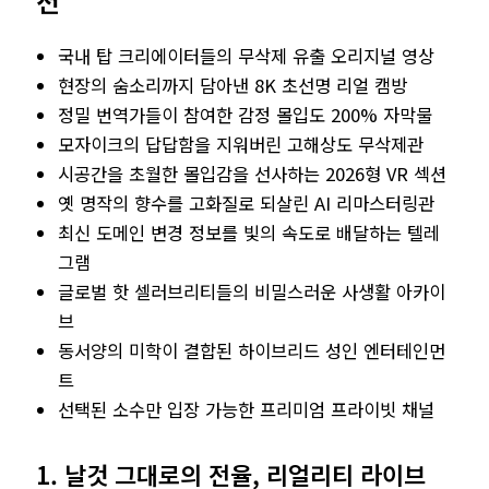
션
국내 탑 크리에이터들의 무삭제 유출 오리지널 영상
현장의 숨소리까지 담아낸 8K 초선명 리얼 캠방
정밀 번역가들이 참여한 감정 몰입도 200% 자막물
모자이크의 답답함을 지워버린 고해상도 무삭제관
시공간을 초월한 몰입감을 선사하는 2026형 VR 섹션
옛 명작의 향수를 고화질로 되살린 AI 리마스터링관
최신 도메인 변경 정보를 빛의 속도로 배달하는 텔레
그램
글로벌 핫 셀러브리티들의 비밀스러운 사생활 아카이
브
동서양의 미학이 결합된 하이브리드 성인 엔터테인먼
트
선택된 소수만 입장 가능한 프리미엄 프라이빗 채널
1. 날것 그대로의 전율, 리얼리티 라이브