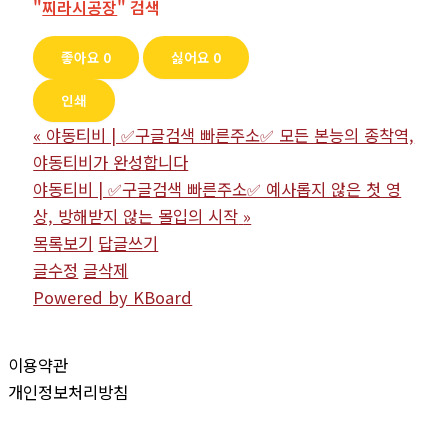
"
찌라시공장
" 검색
좋아요
0
싫어요
0
인쇄
«
야동티비 | ✅구글검색 빠른주소✅ 모든 본능의 종착역,
야동티비가 완성합니다
야동티비 | ✅구글검색 빠른주소✅ 예사롭지 않은 첫 영
상, 방해받지 않는 몰입의 시작
»
목록보기
답글쓰기
글수정
글삭제
Powered by KBoard
이용약관
개인정보처리방침