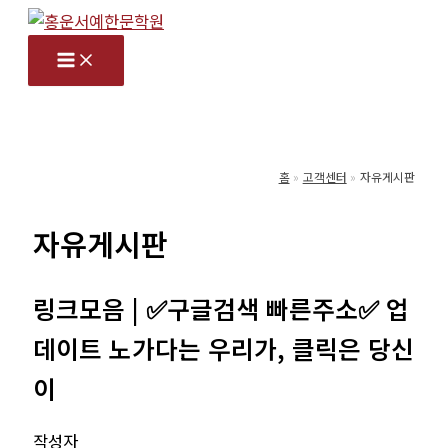
콘
텐
츠
로
건
너
홈
고객센터
자유게시판
뛰
기
자유게시판
링크모음 | ✅구글검색 빠른주소✅ 업
데이트 노가다는 우리가, 클릭은 당신
이
작성자