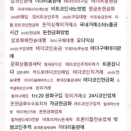
잡코인판매
이더리움판매
테더트론현금
테더tron구입
화
비트코인사는방법
현금돈현금화
국내거래소fds깨는법
usdt매입
업비트코인추적
usdc구입대행
비트송금업체
리
돈믹싱해외거래소
국내거래소fds출금
플 모든코인현금화
시간
돈현금화방법
usdc현금화
암호화폐전송대행
오다믹싱
btc구매대행
테더코인송금
테더구매테더판
usdc구입대행
빗썸fds푸는법
매
문화상품권세탁
트론삽니
테더코인추척피하기
탈세돈믹싱
다
테더코인직거래
카드로테더코인매입
usdc전
검돈세탁
테더코인현금화
송대행
롯데상품권세탁
이더리움메타마스크
소
장외거래
액결제코인구매
trc20 원화구입
장외거래소
24시코인업체
솔라나매입
자금현금화
돈현금화수수료최저
카드코인구입처
탈세하는방
돈현금화업체
법
테더개인거래
트론리플전송업체
빗
아프리카tv돈세탁
컬쳐랜드테더전환
썸코인추적
이더리움판매
휴대폰결제세탁