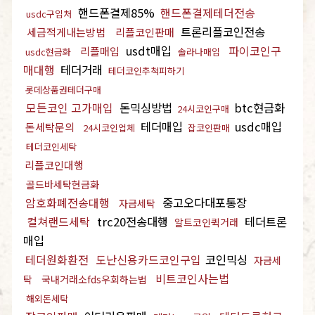
핸드폰결제85%
핸드폰결제테더전송
usdc구입처
트론리플코인전송
세금적게내는방법
리플코인판매
usdt매입
파이코인구
리플매입
usdc현금화
솔라나매입
매대행
테더거래
테더코인추척피하기
롯데상품권테더구매
모든코인 고가매입
돈믹싱방법
btc현금화
24시코인구매
테더매입
usdc매입
돈세탁문의
24시코인업체
잡코인판매
테더코인세탁
리플코인대행
골드바세탁현금화
암호화폐전송대행
중고오다대포통장
자금세탁
컬쳐랜드세탁
trc20전송대행
테더트론
알트코인퀵거래
매입
테더원화환전
도난신용카드코인구입
코인믹싱
자금세
비트코인사는법
탁
국내거래소fds우회하는법
해외돈세탁