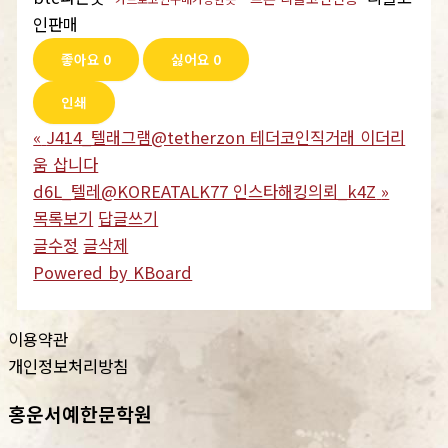
인판매
좋아요
0
싫어요
0
인쇄
«
J414_텔래그램@tetherzon 테더코인직거래 이더리
움 삽니다
d6L_텔레@KOREATALK77 인스타해킹의뢰_k4Z
»
목록보기
답글쓰기
글수정
글삭제
Powered by KBoard
이용약관
개인정보처리방침
홍운서예한문학원