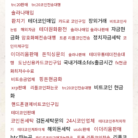
trc20판매
trc20코인전송대행
솔라나매입
환치기
테더코인매입
장외거래
카드로 코인구입
비트코인사
테더원화환전
자금현
해외자금
솔라나매입 솔라나판매
는법
금화
정치자금세탁
암호화폐전송대행
트론 리플코인전송
코
인이체구입
이더리움판매
돈믹싱문의
테더무통테더전송대
솔라나판매
국내거래소fds출금시간
도난신용카드코인구입
행
fx현금
화최저수수료
핑돈현금화
비트송금업체
비트코인 현금
xrp판매
리플코인파는곳
trc20코인전송대행
화
핸드폰결제비트코인구입
테더코인판매
코인돈세탁
검돈세탁문의
24시코인업체
테더코인추척피하
해외돈세탁
이더리움판매
usdc판매
기
테더코인계좌이체
btc파는곳
리플코
트론 리플코인전송
카드로코인구매가능한곳