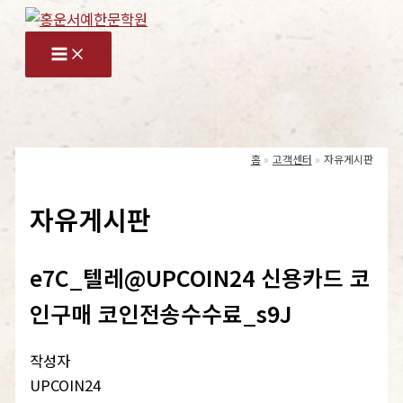
콘
텐
츠
로
건
너
홈
고객센터
자유게시판
뛰
기
자유게시판
e7C_텔레@UPCOIN24 신용카드 코
인구매 코인전송수수료_s9J
작성자
UPCOIN24