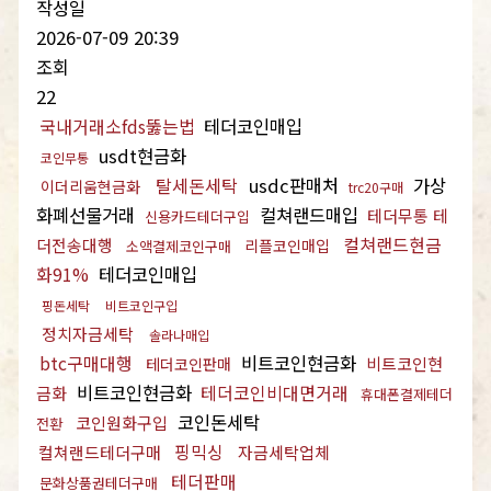
작성일
2026-07-09 20:39
조회
22
국내거래소fds뚫는법
테더코인매입
usdt현금화
코인무통
탈세돈세탁
usdc판매처
가상
이더리움현금화
trc20구매
화폐선물거래
컬쳐랜드매입
테더무통 테
신용카드테더구입
컬쳐랜드현금
더전송대행
리플코인매입
소액결제코인구매
화91%
테더코인매입
핑돈세탁
비트코인구입
정치자금세탁
솔라나매입
btc구매대행
비트코인현금화
비트코인현
테더코인판매
비트코인현금화
테더코인비대면거래
금화
휴대폰결제테더
코인돈세탁
코인원화구입
전환
핑믹싱
컬쳐랜드테더구매
자금세탁업체
테더판매
문화상품권테더구매